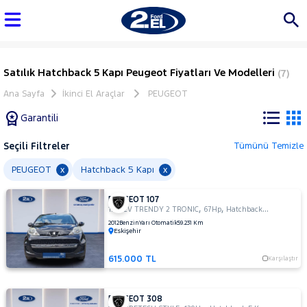
Satılık Hatchback 5 Kapı Peugeot Fiyatları Ve Modelleri
(7)
Ana Sayfa
İkinci El Araçlar
PEUGEOT
Garantili
Seçili Filtreler
Tümünü Temizle
Marka
PEUGEOT
Hatchback 5 Kapı
x
x
PEUGEOT 107
Tüm
,
,
1.0 12V TRENDY 2 TRONIC
67Hp
Hatchback 5 Kapı
Araçlar
2012
Benzin
Yarı Otomatik
59.231 Km
Eskişehir
AUDI
BMC
615.000 TL
Karşılaştır
BMW
BYD
PEUGEOT 308