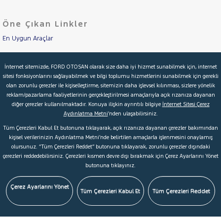
TRAKTÖR
Öne Çıkan Linkler
VOLKSWAGEN
En Uygun Araçlar
VOLVO
Aracımı Değerle
İnternet sitemizde, FORD OTOSAN olarak size daha iyi hizmet sunabilmek için, internet
sitesi fonksiyonlarını sağlayabilmek ve bilgi toplumu hizmetlerini sunabilmek için gerekli
İkinci El Garanti
olan zorunlu çerezler ile kişiselleştirme, sitemizin daha işlevsel kılınması, sizlere yönelik
reklam/pazarlama faaliyetlerinin gerçekleştirilmesi amaçlarıyla açık rızanıza dayanan
Kampanyalar
diğer çerezler kullanılmaktadır. Konuya ilişkin ayrıntılı bilgiye
İnternet Sitesi Çerez
Aydınlatma Metni
’nden ulaşabilirsiniz.
Kredi Hesaplama & Başvuru
Tüm Çerezleri Kabul Et butonuna tıklayarak, açık rızanıza dayanan çerezler bakımından
kişisel verilerinizin Aydınlatma Metni’nde belirtilen amaçlarla işlenmesini onaylamış
olursunuz. “Tüm Çerezleri Reddet” butonuna tıklayarak, zorunlu çerezler dışındaki
© 2026 Ford Türkiye
Ford Kurumsal
Hakkımızda
çerezleri reddedebilirsiniz. Çerezleri kısmen devre dışı bırakmak için Çerez Ayarlarını Yönet
butonuna tıklayınız.
Şartlar & Kişisel Verilerin Korunması
S.S.S.
Faydalı Bağlantılar
Çerez Tercihleri
Çerez Ayarlarını Yönet
Tüm Çerezleri Kabul Et
Tüm Çerezleri Reddet