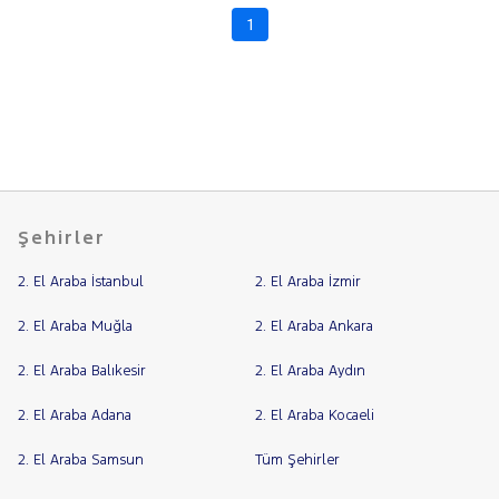
508
1
RAMA
BIPPER
YAP
BOXER
EXPERT
EXPERT
TRAVELLER
J9
PARTNER
Şehirler
RİFTER
2. El Araba İstanbul
2. El Araba İzmir
RENAULT
SEAT
2. El Araba Muğla
2. El Araba Ankara
SKODA
2. El Araba Balıkesir
2. El Araba Aydın
SSANGYONG
2. El Araba Adana
2. El Araba Kocaeli
SUBARU
TESLA
2. El Araba Samsun
Tüm Şehirler
TOYOTA