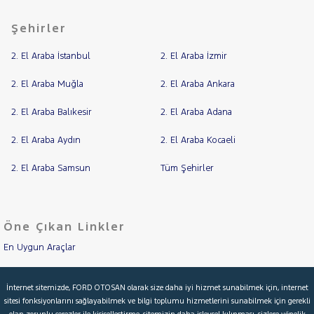
1.2 PURETECH
STOP&START
Şehirler
RAMA
GT LINE EAT6
YAP
1.2
2. El Araba İstanbul
2. El Araba İzmir
PURETECH
STYLE
2. El Araba Muğla
2. El Araba Ankara
1.6
BLUEHDI
2. El Araba Balıkesir
2. El Araba Adana
ACTIVE
EAT6
2. El Araba Aydın
2. El Araba Kocaeli
508
2. El Araba Samsun
Tüm Şehirler
BIPPER
BOXER
EXPERT
Öne Çıkan Linkler
EXPERT
En Uygun Araçlar
TRAVELLER
J9
Aracımı Değerle
PARTNER
İnternet sitemizde, FORD OTOSAN olarak size daha iyi hizmet sunabilmek için, internet
sitesi fonksiyonlarını sağlayabilmek ve bilgi toplumu hizmetlerini sunabilmek için gerekli
İkinci El Garanti
RİFTER