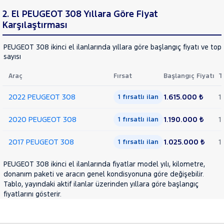
LANCIA
Cinsleri
2. El PEUGEOT 308 Yıllara Göre Fiyat
Kasa
MAN
Karşılaştırması
MERCEDES-
Tipi
Aktarma
BENZ
PEUGEOT 308 ikinci el ilanlarında yıllara göre başlangıç fiyatı ve top
MINI
sayısı
Türü
MITSUBISHI
Araç
Fırsat
Başlangıç Fiyatı
T
Garanti
Kampanya
MOTORSIKLET
2022 PEUGEOT 308
1.615.000 ₺
1
NISSAN
1 fırsatlı ilan
ve
Boya
OPEL
2020 PEUGEOT 308
1.190.000 ₺
1
1 fırsatlı ilan
Fırsatlar
PEUGEOT
Değişen
2017 PEUGEOT 308
1.025.000 ₺
1
107
1 fırsatlı ilan
İlan
Parça
2008
PEUGEOT 308 ikinci el ilanlarında fiyatlar model yılı, kilometre,
No
207
donanım paketi ve aracın genel kondisyonuna göre değişebilir.
Tablo, yayındaki aktif ilanlar üzerinden yıllara göre başlangıç
208
fiyatlarını gösterir.
3008
308