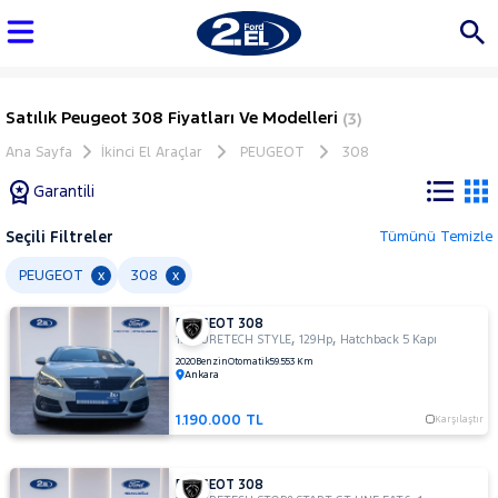
Satılık Peugeot 308 Fiyatları Ve Modelleri
(3)
Ana Sayfa
İkinci El Araçlar
PEUGEOT
308
Garantili
Seçili Filtreler
Tümünü Temizle
Marka
PEUGEOT
308
x
x
PEUGEOT 308
Tüm
,
,
1.2 PURETECH STYLE
129Hp
Hatchback 5 Kapı
Araçlar
2020
Benzin
Otomatik
59.553 Km
Ankara
AUDI
BMC
1.190.000 TL
Karşılaştır
BMW
BYD
PEUGEOT 308