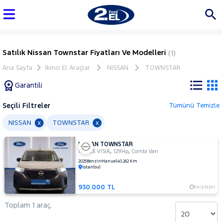
Satılık Nissan Townstar Fiyatları Ve Modelleri
(1)
Ana Sayfa
İkinci El Araçlar
NISSAN
TOWNSTAR
Garantili
Seçili Filtreler
Tümünü Temizle
Marka
NISSAN
TOWNSTAR
x
x
NISSAN TOWNSTAR
Tüm
,
,
1.3 TCE VISIA
129Hp
Combi Van
Araçlar
2025
Benzin
Manuel
40.262 Km
İstanbul
AUDI
BMC
930.000 TL
Karşılaştır
BMW
Toplam 1 araç.
BYD