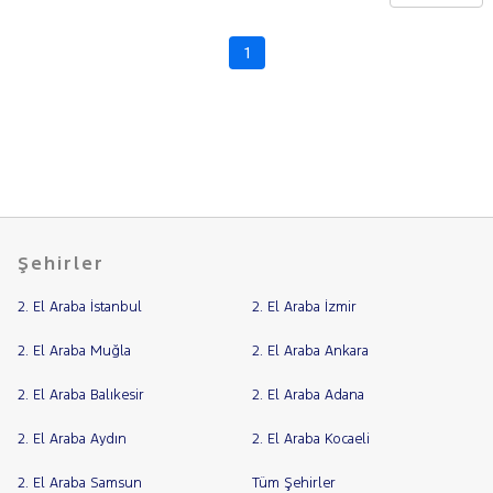
CHERY
CITROEN
1
Fiyat
CUPRA
Model
DACIA
Aralığı
DAIHATSU
Yılı
FIAT
Km
Aralığı
FORD
Aralığı
Foton
Şehirler
Şehir
HONDA
2. El Araba İstanbul
2. El Araba İzmir
HYUNDAI
Bayi
ISUZU
Yakıt
2. El Araba Muğla
2. El Araba Ankara
Iveco
2. El Araba Balıkesir
2. El Araba Adana
Türü
Vites
Jaecoo
2. El Araba Aydın
2. El Araba Kocaeli
JEEP
Tipi
Araç
KIA
2. El Araba Samsun
Tüm Şehirler