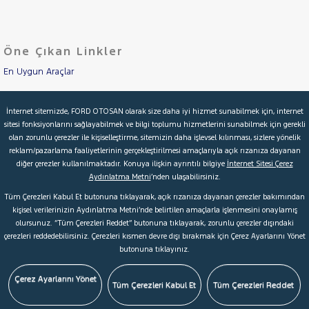
LANCIA
Cinsleri
Kasa
MAN
MERCEDES-
Öne Çıkan Linkler
Tipi
Aktarma
BENZ
MINI
En Uygun Araçlar
Türü
MITSUBISHI
Aracımı Değerle
Garanti
Kampanya
İnternet sitemizde, FORD OTOSAN olarak size daha iyi hizmet sunabilmek için, internet
MOTORSIKLET
sitesi fonksiyonlarını sağlayabilmek ve bilgi toplumu hizmetlerini sunabilmek için gerekli
İkinci El Garanti
NISSAN
olan zorunlu çerezler ile kişiselleştirme, sitemizin daha işlevsel kılınması, sizlere yönelik
ve
Boya
reklam/pazarlama faaliyetlerinin gerçekleştirilmesi amaçlarıyla açık rızanıza dayanan
JUKE
Kampanyalar
diğer çerezler kullanılmaktadır. Konuya ilişkin ayrıntılı bilgiye
İnternet Sitesi Çerez
Fırsatlar
QASHQAI
Aydınlatma Metni
’nden ulaşabilirsiniz.
Değişen
Kredi Hesaplama & Başvuru
TOWNSTAR
Tüm Çerezleri Kabul Et butonuna tıklayarak, açık rızanıza dayanan çerezler bakımından
İlan
Parça
kişisel verilerinizin Aydınlatma Metni’nde belirtilen amaçlarla işlenmesini onaylamış
1.3
olursunuz. “Tüm Çerezleri Reddet” butonuna tıklayarak, zorunlu çerezler dışındaki
TCE
No
© 2026 Ford Türkiye
Ford Kurumsal
Hakkımızda
çerezleri reddedebilirsiniz. Çerezleri kısmen devre dışı bırakmak için Çerez Ayarlarını Yönet
VISIA
butonuna tıklayınız.
Şartlar & Kişisel Verilerin Korunması
S.S.S.
Faydalı Bağlantılar
OPEL
Çerez Tercihleri
Çerez Ayarlarını Yönet
PEUGEOT
Tüm Çerezleri Kabul Et
Tüm Çerezleri Reddet
RENAULT