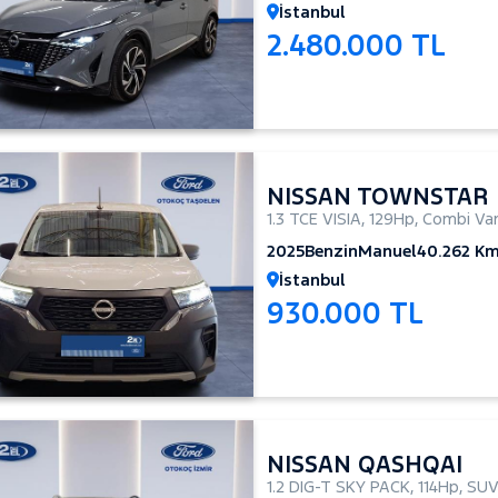
İstanbul
2.480.000 TL
NISSAN TOWNSTAR
1.3 TCE VISIA
,
129Hp
,
Combi Va
2025
Benzin
Manuel
40.262 K
İstanbul
930.000 TL
NISSAN QASHQAI
1.2 DIG-T SKY PACK
,
114Hp
,
SU