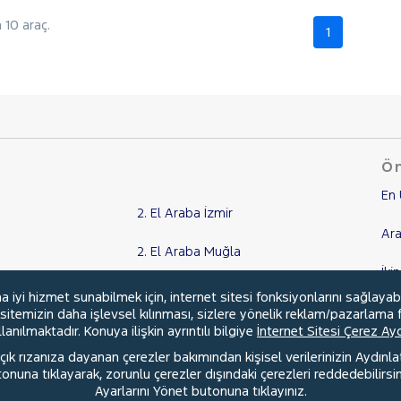
10 araç.
1
Ön
En 
2. El Araba İzmir
Ara
2. El Araba Muğla
İki
2. El Araba Adana
yi hizmet sunabilmek için, internet sitesi fonksiyonlarını sağlayab
Ka
, sitemizin daha işlevsel kılınması, sizlere yönelik reklam/pazarlama f
2. El Araba Aydın
anılmaktadır. Konuya ilişkin ayrıntılı bilgiye
İnternet Sitesi Çerez A
Kr
ık rızanıza dayanan çerezler bakımından kişisel verilerinizin Aydınl
Tüm Şehirler
una tıklayarak, zorunlu çerezler dışındaki çerezleri reddedebilirsini
Ayarlarını Yönet butonuna tıklayınız.