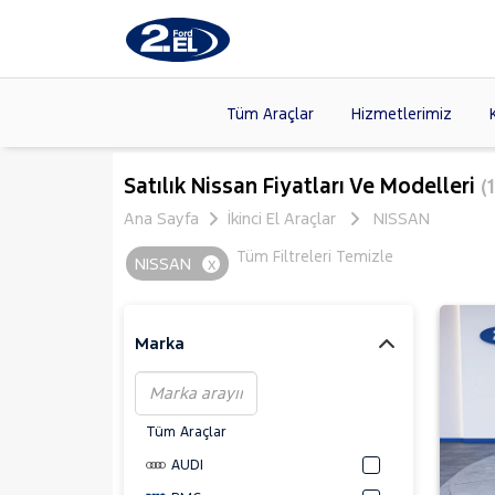
Tüm Araçlar
Hizmetlerimiz
Markalar
>
FORD
(87
Satılık Nissan Fiyatları Ve Modelleri
(1
VOLKSW
Ana Sayfa
İkinci El Araçlar
NISSAN
Modeller
>
CITROE
Tüm Filtreleri Temizle
NISSAN
x
Kasalar
>
HYUNDA
NISSAN
(
Marka
Tüm Araçlar
AUDI