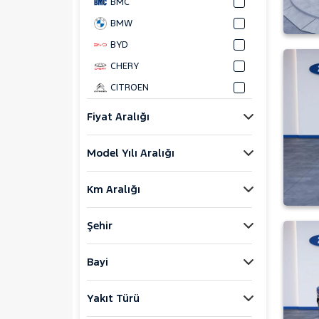
BMC
BMW
BYD
CHERY
CITROEN
CUPRA
Fiyat Aralığı
DACIA
Model Yılı Aralığı
DAIHATSU
FIAT
Km Aralığı
FORD
Foton
Şehir
HONDA
HYUNDAI
Bayi
ISUZU
Yakıt Türü
Iveco