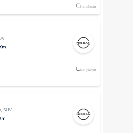
Karşılaştır
UV
 Km
Karşılaştır
p
,
SUV
 Km