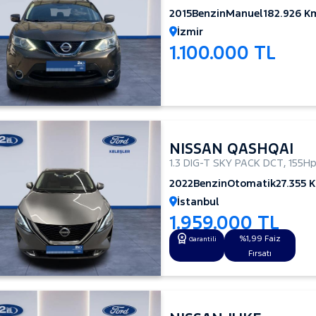
2015
Benzin
Manuel
182.926 K
İzmir
1.100.000 TL
NISSAN QASHQAI
1.3 DIG-T SKY PACK DCT
,
155H
2022
Benzin
Otomatik
27.355 
İstanbul
1.959.000 TL
%1,99 Faiz
Garantili
Fırsatı