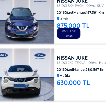
NISSAN JUKE
1.5 DCI SKY PACK
,
109Hp
,
SUV
2016
Dizel
Manuel
197.391 Km
İzmir
875.000 TL
%1,99 Faiz
Fırsatı
NISSAN JUKE
1.5 DCI 4X2 TEKNA
,
109Hp
,
Hatc
2012
Dizel
Manuel
280.597 Km
Muğla
630.000 TL