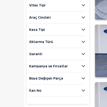
Jaecoo
Vites Tipi
JEEP
KIA
Araç Cinsleri
LANCIA
Kasa Tipi
MAN
MERCEDES-BENZ
Aktarma Türü
MINI
MITSUBISHI
Garanti
MOTORSIKLET
Kampanya ve Fırsatlar
NISSAN
JUKE
Boya Değişen Parça
QASHQAI
TOWNSTAR
İlan No
OPEL
PEUGEOT