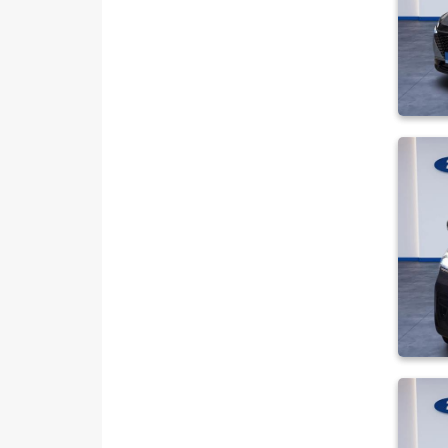
RENAULT
SEAT
SKODA
SSANGYONG
SUBARU
TESLA
TOYOTA
TRAKTÖR
VOLKSWAGEN
VOLVO