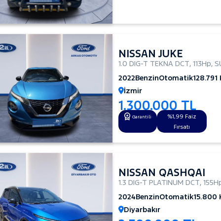
NISSAN JUKE
1.0 DIG-T TEKNA DCT
,
113Hp
,
S
2022
Benzin
Otomatik
128.791
İzmir
1.300.000 TL
%1,99 Faiz
Garantili
Fırsatı
NISSAN QASHQAI
1.3 DIG-T PLATINUM DCT
,
155H
2024
Benzin
Otomatik
15.800
Diyarbakır