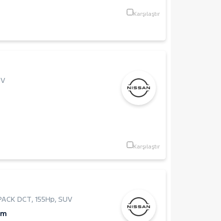
Karşılaştır
UV
Karşılaştır
 PACK DCT
,
155Hp
,
SUV
Km