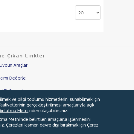
e Çıkan Linkler
Uygun Araçlar
cımı Değerle
nci El Garanti
ilmek ve bilgi toplumu hizmetlerini sunabilmek için
mpanyalar
aaliyetlerinin gerçekleştirilmesi amaçlarıyla açık
ydınlatma Metni
’nden ulaşabilirsiniz.
edi Hesaplama & Başvuru
atma Metni’nde belirtilen amaçlarla işlenmesini
z. Çerezleri kısmen devre dışı bırakmak için Çerez