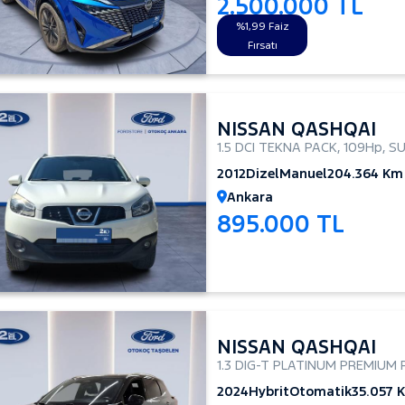
2.500.000 TL
%1,99 Faiz
Fırsatı
NISSAN QASHQAI
1.5 DCI TEKNA PACK
,
109Hp
,
S
2012
Dizel
Manuel
204.364 Km
Ankara
895.000 TL
NISSAN QASHQAI
1.3 DIG-T PLATINUM PREMIUM
2024
Hybrit
Otomatik
35.057 