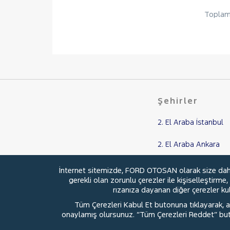
Toplam 
Şehirler
2. El Araba İstanbul
2. El Araba Ankara
2. El Araba Balıkesir
İnternet sitemizde, FORD OTOSAN olarak size daha i
gerekli olan zorunlu çerezler ile kişiselleştirme
2. El Araba Kocaeli
rızanıza dayanan diğer çerezler kull
Tüm Çerezleri Kabul Et butonuna tıklayarak, aç
2. El Araba Samsun
onaylamış olursunuz. “Tüm Çerezleri Reddet” buton