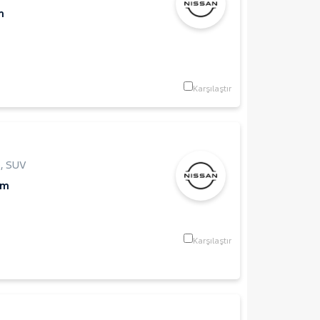
m
Karşılaştır
p
,
SUV
Km
Karşılaştır