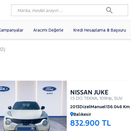
Kampanyalar
Aracımı Değerle
Kredi Hesaplama & Başvuru
6)
FIAT
(103)
RENAULT
(82)
0)
AGEN
(63)
OPEL
(55)
PEUGEOT
(40)
N
(20)
DACIA
(17)
TOYOTA
(13)
I
(13)
VOLVO
(12)
KIA
(11)
10)
SKODA
(10)
AUDI
(10)
NISSAN JUKE
1.5 DCI TEKNA
,
109Hp
,
SUV
2013
Dizel
Manuel
136.046 Km
Balıkesir
832.900 TL