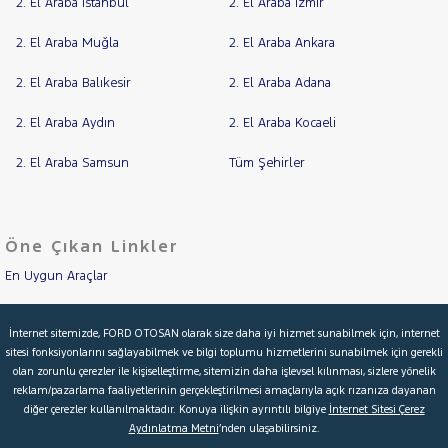
PEUGEOT
2. El Araba İstanbul
2. El Araba İzmir
RENAULT
2. El Araba Muğla
2. El Araba Ankara
SEAT
RAMA
2. El Araba Balıkesir
2. El Araba Adana
SKODA
YAP
SSANGYONG
2. El Araba Aydın
2. El Araba Kocaeli
SUBARU
2. El Araba Samsun
Tüm Şehirler
TESLA
TOGG
TOYOTA
Öne Çıkan Linkler
TRAKTÖR
En Uygun Araçlar
VOLKSWAGEN
Aracımı Değerle
VOLVO
İnternet sitemizde, FORD OTOSAN olarak size daha iyi hizmet sunabilmek için, internet
sitesi fonksiyonlarını sağlayabilmek ve bilgi toplumu hizmetlerini sunabilmek için gerekli
İkinci El Garanti
olan zorunlu çerezler ile kişiselleştirme, sitemizin daha işlevsel kılınması, sizlere yönelik
reklam/pazarlama faaliyetlerinin gerçekleştirilmesi amaçlarıyla açık rızanıza dayanan
Kampanyalar
diğer çerezler kullanılmaktadır. Konuya ilişkin ayrıntılı bilgiye
İnternet Sitesi Çerez
Aydınlatma Metni
’nden ulaşabilirsiniz.
Kredi Hesaplama & Başvuru