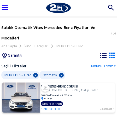
Satılık Otomatik Vites Mercedes-Benz Fiyatları Ve
(5)
Modelleri
Ana Sayfa
İkinci El Araçlar
MERCEDES-BENZ
Garantili
Seçili Filtreler
Tümünü Temizle
Marka
MERCEDES-BENZ
Otomatik
x
x
MERCEDES-BENZ C SERISI
Tüm
,
,
200 D COMFORT 9G-TRONIC
134Hp
Sedan
Araçlar
2018
Dizel
Otomatik
151.560 Km
Antalya
AUDI
%1,99 Faiz Fırsatı
BMC
1.710.500 TL
Karşılaştır
BMW