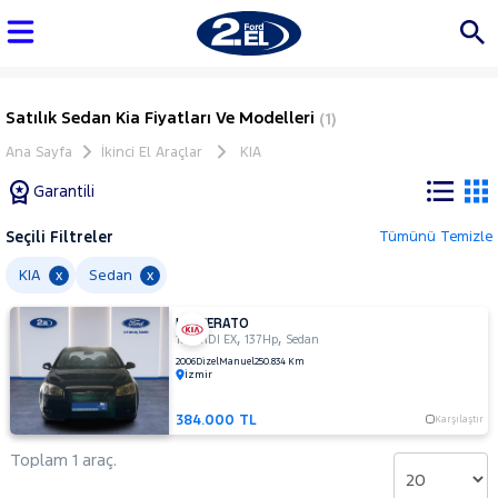
Satılık Sedan Kia Fiyatları Ve Modelleri
(1)
Ana Sayfa
İkinci El Araçlar
KIA
Garantili
Seçili Filtreler
Tümünü Temizle
Marka
KIA
Sedan
x
x
KIA CERATO
Tüm
,
,
1.5 CRDI EX
137Hp
Sedan
Araçlar
2006
Dizel
Manuel
250.834 Km
İzmir
AUDI
BMC
384.000 TL
Karşılaştır
BMW
Toplam 1 araç.
BYD