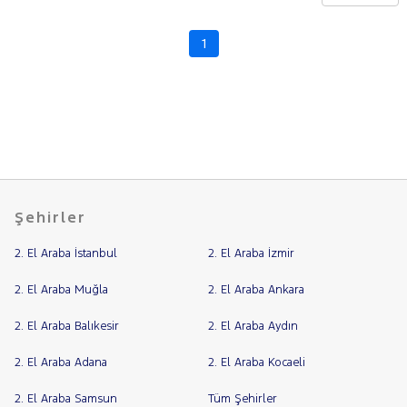
CHERY
CITROEN
1
Fiyat
CUPRA
Model
DACIA
Aralığı
DAIHATSU
Yılı
FIAT
Km
Aralığı
FORD
Aralığı
Foton
Şehirler
Şehir
HONDA
2. El Araba İstanbul
2. El Araba İzmir
HYUNDAI
Bayi
ISUZU
Yakıt
2. El Araba Muğla
2. El Araba Ankara
Iveco
2. El Araba Balıkesir
2. El Araba Aydın
Türü
Vites
Jaecoo
2. El Araba Adana
2. El Araba Kocaeli
JEEP
Tipi
Araç
KIA
2. El Araba Samsun
Tüm Şehirler