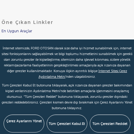
BONGO
Cinsleri
Kasa
CERATO
Öne Çıkan Linkler
Tipi
K2500
Aktarma
SPORTAGE
En Uygun Araçlar
Türü
STONIC
Aracımı Değerle
Garanti
Kampanya
İnternet sitemizde, FORD OTOSAN olarak size daha iyi hizmet sunabilmek için, internet
LANCIA
sitesi fonksiyonlarını sağlayabilmek ve bilgi toplumu hizmetlerini sunabilmek için gerekli
İkinci El Garanti
MAN
olan zorunlu çerezler ile kişiselleştirme, sitemizin daha işlevsel kılınması, sizlere yönelik
ve
Boya
MERCEDES-
reklam/pazarlama faaliyetlerinin gerçekleştirilmesi amaçlarıyla açık rızanıza dayanan
Kampanyalar
diğer çerezler kullanılmaktadır. Konuya ilişkin ayrıntılı bilgiye
İnternet Sitesi Çerez
BENZ
Fırsatlar
MINI
Aydınlatma Metni
’nden ulaşabilirsiniz.
Değişen
Kredi Hesaplama & Başvuru
Tüm Çerezleri Kabul Et butonuna tıklayarak, açık rızanıza dayanan çerezler bakımından
İlan
MITSUBISHI
Parça
kişisel verilerinizin Aydınlatma Metni’nde belirtilen amaçlarla işlenmesini onaylamış
MOTORSIKLET
olursunuz. “Tüm Çerezleri Reddet” butonuna tıklayarak, zorunlu çerezler dışındaki
No
© 2026 Ford Türkiye
Ford Kurumsal
Hakkımızda
çerezleri reddedebilirsiniz. Çerezleri kısmen devre dışı bırakmak için Çerez Ayarlarını Yönet
NISSAN
butonuna tıklayınız.
Şartlar & Kişisel Verilerin Korunması
S.S.S.
Faydalı Bağlantılar
OPEL
Çerez Tercihleri
Çerez Ayarlarını Yönet
PEUGEOT
Tüm Çerezleri Kabul Et
Tüm Çerezleri Reddet
RENAULT