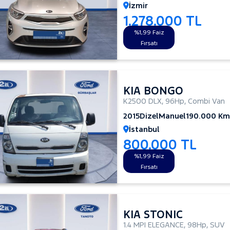
İzmir
1.278.000 TL
%1,99 Faiz
Fırsatı
KIA BONGO
K2500 DLX
,
96Hp
,
Combi Van
2015
Dizel
Manuel
190.000 Km
İstanbul
800.000 TL
%1,99 Faiz
Fırsatı
KIA STONIC
1.4 MPI ELEGANCE
,
98Hp
,
SUV