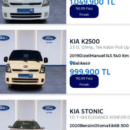
1.049.900 TL
%1,99 Faiz
Fırsatı
KIA K2500
2.5 D
,
129Hp
,
Tek Kabin Pick Up
2019
Dizel
Manuel
143.540 Km
Balıkesir
999.900 TL
%1,99 Faiz
Fırsatı
KIA STONIC
1.0 T-GDI ELEGANCE KONFOR 
2020
Benzin
Otomatik
68.500