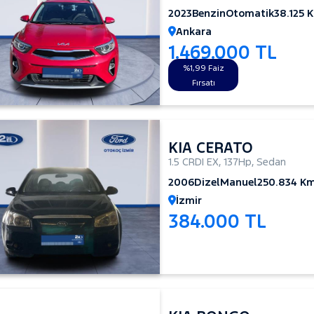
2023
Benzin
Otomatik
38.125 
Ankara
1.469.000 TL
%1,99 Faiz
Fırsatı
KIA CERATO
1.5 CRDI EX
,
137Hp
,
Sedan
2006
Dizel
Manuel
250.834 K
İzmir
384.000 TL