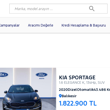
Kampanyalar
Aracımı Değerle
Kredi Hesaplama & Başvuru
6)
FIAT
(103)
RENAULT
(82)
AGEN
(63)
OPEL
(55)
PEUGEOT
(40)
N
(20)
DACIA
(17)
TOYOTA
(13)
I
(13)
VOLVO
(12)
KIA
(11)
10)
SKODA
(10)
AUDI
(10)
KIA SPORTAGE
1.6 ELEGANCE K
,
134Hp
,
SUV
2020
Dizel
Otomatik
43.486 
Balıkesir
1.822.900 TL