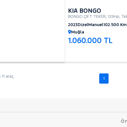
KIA BONGO
BONGO ÇIFT TEKER
,
129Hp
,
Te
2023
Dizel
Manuel
102.500 Km
Muğla
1.060.000 TL
11 araç.
1
Ön