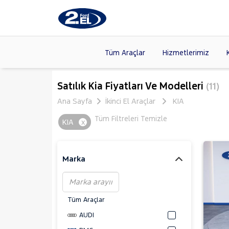
Tüm Araçlar
Hizmetlerimiz
Markalar
>
FORD
(87
Satılık Kia Fiyatları Ve Modelleri
(11)
VOLKSW
Ana Sayfa
İkinci El Araçlar
KIA
Modeller
>
CITROE
Tüm Filtreleri Temizle
KIA
x
Kasalar
>
HYUNDA
NISSAN
(
Marka
Tüm Araçlar
AUDI