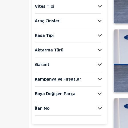
Jaecoo
Vites Tipi
JEEP
KIA
Araç Cinsleri
BONGO
Kasa Tipi
CERATO
K2500
Aktarma Türü
SPORTAGE
STONIC
Garanti
LANCIA
Kampanya ve Fırsatlar
MAN
MERCEDES-BENZ
Boya Değişen Parça
MINI
MITSUBISHI
İlan No
MOTORSIKLET
NISSAN