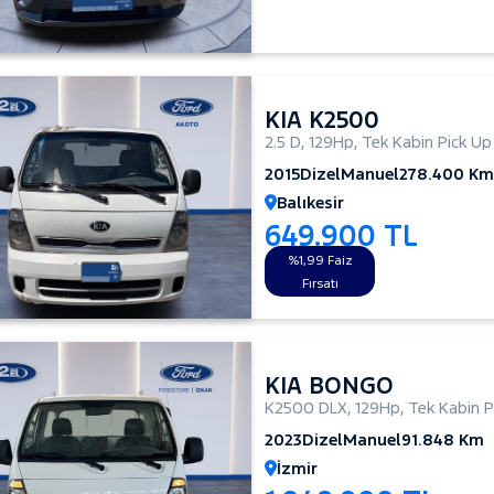
KIA K2500
2.5 D
,
129Hp
,
Tek Kabin Pick Up
2015
Dizel
Manuel
278.400 Km
Balıkesir
649.900 TL
%1,99 Faiz
Fırsatı
KIA BONGO
K2500 DLX
,
129Hp
,
Tek Kabin P
2023
Dizel
Manuel
91.848 Km
İzmir