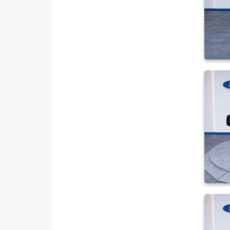
OPEL
PEUGEOT
RENAULT
SEAT
SKODA
SSANGYONG
SUBARU
TESLA
TOYOTA
TRAKTÖR
VOLKSWAGEN
VOLVO