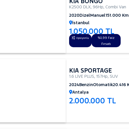
KIA BONGO
K2500 DLX
,
96Hp
,
Combi Van
2020
Dizel
Manuel
151.000 Km
İstanbul
1.050.000 TL
%1,99 Faiz
Opsiyonlu
Fırsatı
KIA SPORTAGE
1.6 LİVE PLUS
,
157Hp
,
SUV
2024
Benzin
Otomatik
20.416 
Antalya
2.000.000 TL