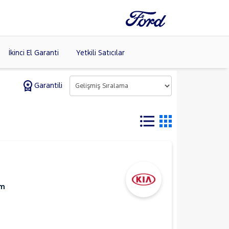
İkinci El Garanti
Yetkili Satıcılar
Garantili
Tüm Markaları
Listele >
Km