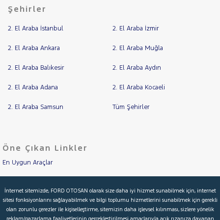
MOTORSIKLET
Şehirler
NISSAN
RAMA
2. El Araba İstanbul
2. El Araba İzmir
YAP
OPEL
2. El Araba Ankara
2. El Araba Muğla
PEUGEOT
RENAULT
2. El Araba Balıkesir
2. El Araba Aydın
SEAT
2. El Araba Adana
2. El Araba Kocaeli
SKODA
2. El Araba Samsun
Tüm Şehirler
SSANGYONG
SUBARU
TESLA
Öne Çıkan Linkler
TOGG
En Uygun Araçlar
TOYOTA
TRAKTÖR
Aracımı Değerle
İnternet sitemizde, FORD OTOSAN olarak size daha iyi hizmet sunabilmek için, internet
VOLKSWAGEN
sitesi fonksiyonlarını sağlayabilmek ve bilgi toplumu hizmetlerini sunabilmek için gerekli
İkinci El Garanti
olan zorunlu çerezler ile kişiselleştirme, sitemizin daha işlevsel kılınması, sizlere yönelik
VOLVO
reklam/pazarlama faaliyetlerinin gerçekleştirilmesi amaçlarıyla açık rızanıza dayanan