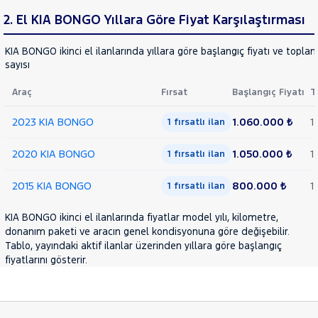
BONGO
Cinsleri
2. El KIA BONGO Yıllara Göre Fiyat Karşılaştırması
Kasa
BONGO
ÇIFT
KIA BONGO ikinci el ilanlarında yıllara göre başlangıç fiyatı ve toplam
Tipi
Aktarma
TEKER
sayısı
K2500
DLX
Türü
Araç
Fırsat
Başlangıç Fiyatı
T
CEE'D
Garanti
Kampanya
2023 KIA BONGO
1.060.000 ₺
1
1 fırsatlı ilan
CERATO
ve
Boya
K2500
2020 KIA BONGO
1.050.000 ₺
1
1 fırsatlı ilan
SPORTAGE
Fırsatlar
Değişen
2015 KIA BONGO
800.000 ₺
1
1 fırsatlı ilan
STONIC
İlan
Parça
KIA BONGO ikinci el ilanlarında fiyatlar model yılı, kilometre,
LANCIA
donanım paketi ve aracın genel kondisyonuna göre değişebilir.
No
MAN
Tablo, yayındaki aktif ilanlar üzerinden yıllara göre başlangıç
MERCEDES-
fiyatlarını gösterir.
BENZ
MINI
MITSUBISHI