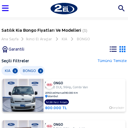
Satılık Kia Bongo Fiyatları Ve Modelleri
(3)
Ana Sayfa
İkinci El Araçlar
KIA
BONGO
Garantili
Seçili Filtreler
Tümünü Temizle
Marka
KIA
BONGO
x
x
KIA BONGO
Tüm
,
,
K2500 DLX
96Hp
Combi Van
Araçlar
2015
Dizel
Manuel
190.000 Km
İstanbul
AUDI
%1,99 Faiz Fırsatı
BMC
800.000 TL
Karşılaştır
BMW
BYD
KIA BONGO