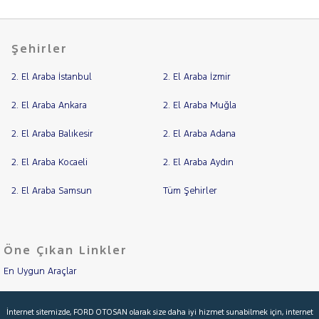
SSANGYONG
RAMA
SUBARU
YAP
Şehirler
TESLA
2. El Araba İstanbul
2. El Araba İzmir
TOYOTA
TRAKTÖR
2. El Araba Ankara
2. El Araba Muğla
VOLKSWAGEN
2. El Araba Balıkesir
2. El Araba Adana
VOLVO
2. El Araba Kocaeli
2. El Araba Aydın
2. El Araba Samsun
Tüm Şehirler
Öne Çıkan Linkler
En Uygun Araçlar
Aracımı Değerle
İnternet sitemizde, FORD OTOSAN olarak size daha iyi hizmet sunabilmek için, internet