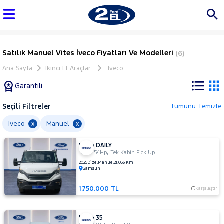
Satılık Manuel Vites İveco Fiyatları Ve Modelleri
(6)
Ana Sayfa
İkinci El Araçlar
Iveco
Garantili
Seçili Filtreler
Tümünü Temizle
Marka
Iveco
Manuel
x
x
Iveco DAILY
Tüm
,
,
16+1
154Hp
Tek Kabin Pick Up
Araçlar
2025
Dizel
Manuel
21.056 Km
Samsun
AUDI
BMC
1.750.000 TL
Karşılaştır
BMW
BYD
Iveco 35