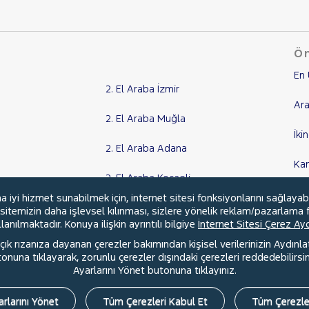
Ön
En 
2. El Araba İzmir
Ara
2. El Araba Muğla
İki
2. El Araba Adana
Ka
2. El Araba Kocaeli
Kr
yi hizmet sunabilmek için, internet sitesi fonksiyonlarını sağlayab
Tüm Şehirler
, sitemizin daha işlevsel kılınması, sizlere yönelik reklam/pazarlama f
anılmaktadır. Konuya ilişkin ayrıntılı bilgiye
İnternet Sitesi Çerez A
ık rızanıza dayanan çerezler bakımından kişisel verilerinizin Aydınl
una tıklayarak, zorunlu çerezler dışındaki çerezleri reddedebilirsini
l
Hakkımızda
Şartlar & Kişisel Verilerin Korunması
S.S.S.
Ayarlarını Yönet butonuna tıklayınız.
rlarını Yönet
Tüm Çerezleri Kabul Et
Tüm Çerezle