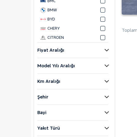
BMC
BMW
BYD
CHERY
Toplam 
CITROEN
CUPRA
Fiyat Aralığı
DACIA
Model Yılı Aralığı
DAIHATSU
FIAT
Km Aralığı
FORD
Foton
Şehir
HONDA
HYUNDAI
Bayi
ISUZU
Yakıt Türü
Iveco