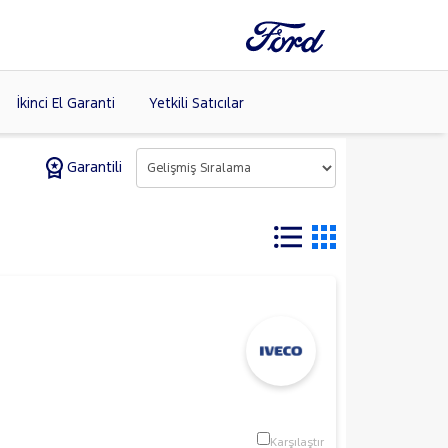
İkinci El Garanti
Yetkili Satıcılar
Garantili
Tüm Markaları
Listele >
(8)
Karşılaştır