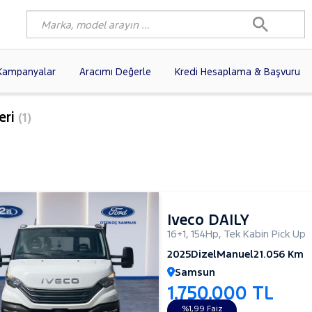
Kampanyalar
Aracımı Değerle
Kredi Hesaplama & Başvuru
3)
FIAT
(102)
RENAULT
(80)
eri
(1)
AGEN
(58)
OPEL
(57)
PEUGEOT
(37)
N
(22)
HYUNDAI
(18)
TOYOTA
(14)
)
KIA
(12)
VOLVO
(12)
10)
AUDI
(10)
MERCEDES-BENZ
Iveco DAILY
16+1
,
154Hp
,
Tek Kabin Pick Up
2025
Dizel
Manuel
21.056 Km
Samsun
1.750.000 TL
%1,99 Faiz