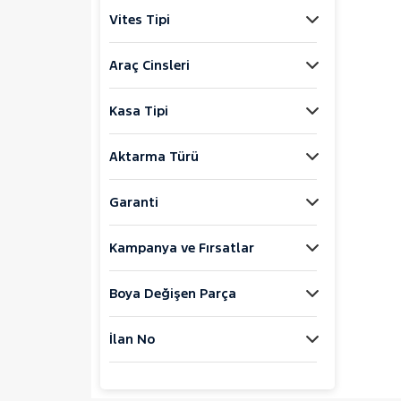
35
Vites Tipi
80
DAILY
Araç Cinsleri
16+1
Kasa Tipi
Jaecoo
JEEP
Aktarma Türü
KIA
LANCIA
Garanti
MAN
MERCEDES-BENZ
Kampanya ve Fırsatlar
MINI
Boya Değişen Parça
MITSUBISHI
MOTORSIKLET
İlan No
NISSAN
OPEL