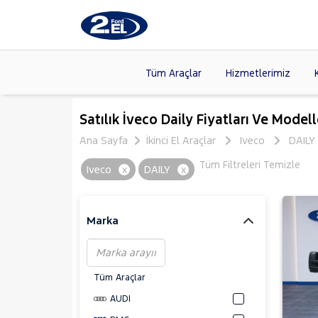
Tüm Araçlar
Hizmetlerimiz
Markalar
>
FORD
(89
Satılık İveco Daily Fiyatları Ve Modell
VOLKSW
Ana Sayfa
İkinci El Araçlar
Iveco
DAILY
Modeller
>
CITROE
Tüm Filtreleri Temizle
Iveco
x
DAILY
x
Kasalar
>
DACIA
(14
SKODA
(
Marka
Tüm Araçlar
AUDI