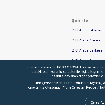
PEUGEOT
RENAULT
SEAT
Şehirler
SKODA
SSANGYONG
2. El Araba İstanbul
SUBARU
2. El Araba Ankara
TESLA
2. El Araba Balıkesir
TOYOTA
TRAKTÖR
2. El Araba Aydın
VOLKSWAGEN
İnternet sitemizde, FORD OTOSAN olarak size daha i
2. El Araba Samsun
gerekli olan zorunlu çerezler ile kişiselleştirme
VOLVO
rızanıza dayanan diğer çerezler kull
Tüm Çerezleri Kabul Et butonuna tıklayarak, aç
onaylamış olursunuz. “Tüm Çerezleri Reddet” buton
© 2026 Ford Türkiye
Ford Kurumsa
Çerez Aya