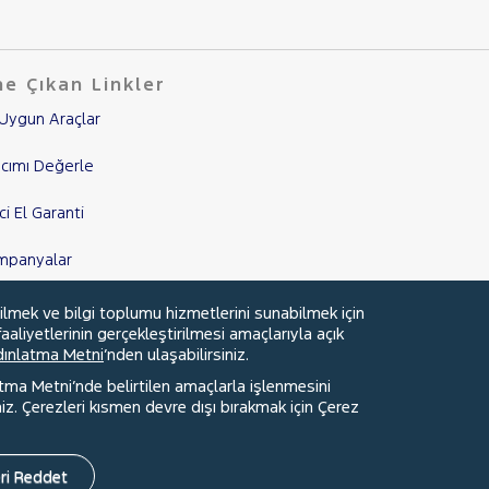
e Çıkan Linkler
Uygun Araçlar
cımı Değerle
nci El Garanti
mpanyalar
edi Hesaplama & Başvuru
ilmek ve bilgi toplumu hizmetlerini sunabilmek için
aaliyetlerinin gerçekleştirilmesi amaçlarıyla açık
ydınlatma Metni
’nden ulaşabilirsiniz.
atma Metni’nde belirtilen amaçlarla işlenmesini
z. Çerezleri kısmen devre dışı bırakmak için Çerez
Faydalı Bağlantılar
Çerez Tercihleri
ri Reddet