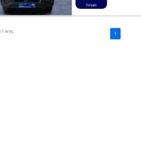
Fırsatı
1 araç.
1