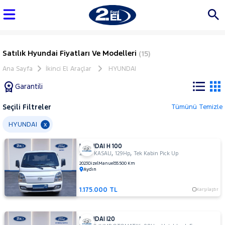
Satılık Hyundai Fiyatları Ve Modelleri
(15)
Ana Sayfa
İkinci El Araçlar
HYUNDAI
Garantili
Seçili Filtreler
Tümünü Temizle
Marka
HYUNDAI
x
HYUNDAI H 100
Tüm
,
,
2.5 D KASALI
129Hp
Tek Kabin Pick Up
Araçlar
2023
Dizel
Manuel
55.500 Km
Aydın
AUDI
BMC
1.175.000 TL
Karşılaştır
BMW
BYD
HYUNDAI I20