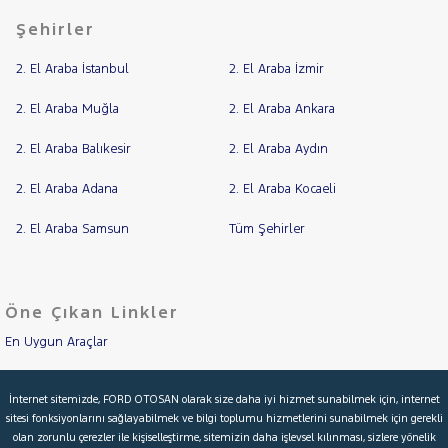
Şehirler
2. El Araba İstanbul
2. El Araba İzmir
2. El Araba Muğla
2. El Araba Ankara
2. El Araba Balıkesir
2. El Araba Aydın
2. El Araba Adana
2. El Araba Kocaeli
2. El Araba Samsun
Tüm Şehirler
Öne Çıkan Linkler
En Uygun Araçlar
Aracımı Değerle
İnternet sitemizde, FORD OTOSAN olarak size daha iyi hizmet sunabilmek için, internet
sitesi fonksiyonlarını sağlayabilmek ve bilgi toplumu hizmetlerini sunabilmek için gerekli
İkinci El Garanti
olan zorunlu çerezler ile kişiselleştirme, sitemizin daha işlevsel kılınması, sizlere yönelik