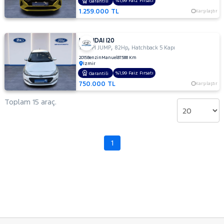
%1,99 Faiz Fırsatı
Garantili
1.259.000 TL
Karşılaştır
HYUNDAI I20
,
,
1.2 MPI JUMP
82Hp
Hatchback 5 Kapı
2015
Benzin
Manuel
87.588 Km
İzmir
%1,99 Faiz Fırsatı
Garantili
750.000 TL
Karşılaştır
Toplam 15 araç.
1