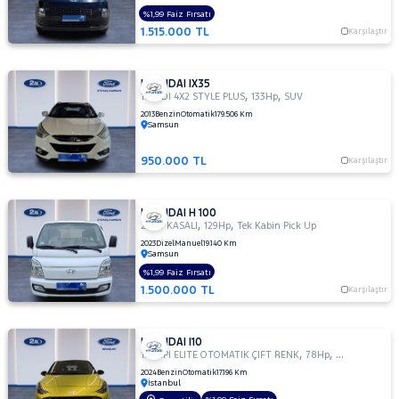
%1,99 Faiz Fırsatı
1.515.000 TL
Karşılaştır
HYUNDAI IX35
,
,
1.6 GDI 4X2 STYLE PLUS
133Hp
SUV
2013
Benzin
Otomatik
179.506 Km
Samsun
950.000 TL
Karşılaştır
HYUNDAI H 100
,
,
2.5 D KASALI
129Hp
Tek Kabin Pick Up
2023
Dizel
Manuel
19.140 Km
Samsun
%1,99 Faiz Fırsatı
1.500.000 TL
Karşılaştır
HYUNDAI I10
,
,
1.2 MPI ELITE OTOMATIK ÇIFT RENK
78Hp
Hatchback 5 
2024
Benzin
Otomatik
17.196 Km
İstanbul