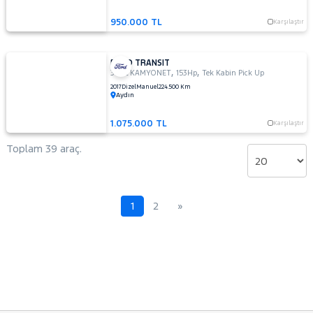
950.000 TL
Karşılaştır
FORD TRANSIT
,
,
350L KAMYONET
153Hp
Tek Kabin Pick Up
2017
Dizel
Manuel
224.500 Km
Aydın
1.075.000 TL
Karşılaştır
Toplam 39 araç.
1
2
»