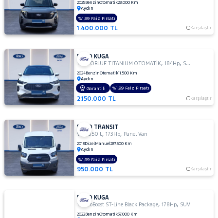
2025
Benzin
Otomatik
28.000 Km
Aydın
%1,99 Faiz Fırsatı
1.400.000 TL
Karşılaştır
FORD KUGA
,
,
1.5 ECOBLUE TITANIUM OTOMATİK
184Hp
SUV
2024
Benzin
Otomatik
11.500 Km
Aydın
%1,99 Faiz Fırsatı
Garantili
2.150.000 TL
Karşılaştır
FORD TRANSIT
,
,
VAN 350 L
173Hp
Panel Van
2018
Dizel
Manuel
287.500 Km
Aydın
%1,99 Faiz Fırsatı
950.000 TL
Karşılaştır
FORD KUGA
,
,
1.5 EcoBoost ST-Line Black Package
178Hp
SUV
2022
Benzin
Otomatik
37.000 Km