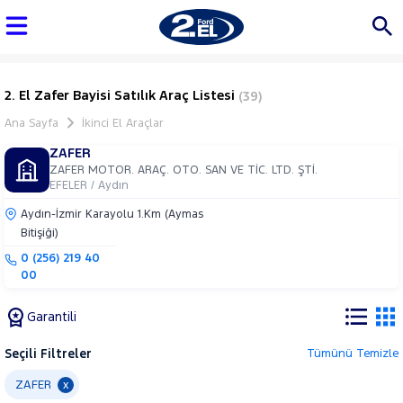
2. El Zafer Bayisi Satılık Araç Listesi
(39)
Ana Sayfa
İkinci El Araçlar
ZAFER
ZAFER MOTOR. ARAÇ. OTO. SAN VE TİC. LTD. ŞTİ.
EFELER / Aydın
Aydın-İzmir Karayolu 1.Km (Aymas
Bitişiği)
0 (256) 219 40
00
Garantili
Seçili Filtreler
Tümünü Temizle
Marka
ZAFER
x