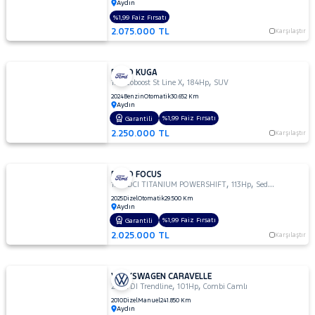
Aydın
%1,99 Faiz Fırsatı
2.075.000 TL
Karşılaştır
FORD KUGA
,
,
1.5 Ecoboost St Line X
184Hp
SUV
2024
Benzin
Otomatik
30.652 Km
Aydın
%1,99 Faiz Fırsatı
Garantili
2.250.000 TL
Karşılaştır
FORD FOCUS
,
,
1.5 TDCI TITANIUM POWERSHIFT
113Hp
Sedan
2025
Dizel
Otomatik
29.500 Km
Aydın
%1,99 Faiz Fırsatı
Garantili
2.025.000 TL
Karşılaştır
VOLKSWAGEN CARAVELLE
,
,
2.0 TDI Trendline
101Hp
Combi Camlı
2010
Dizel
Manuel
241.850 Km
Aydın