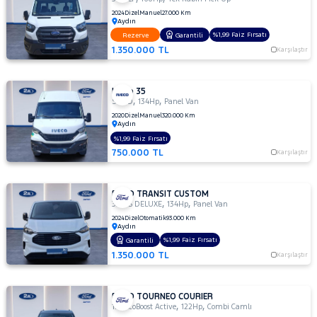
2024
Dizel
Manuel
27.000 Km
Aydın
%1,99 Faiz Fırsatı
Rezerve
Garantili
1.350.000 TL
Karşılaştır
Iveco 35
,
,
S 12 D
134Hp
Panel Van
2020
Dizel
Manuel
320.000 Km
Aydın
%1,99 Faiz Fırsatı
750.000 TL
Karşılaştır
FORD TRANSIT CUSTOM
,
,
320 S DELUXE
134Hp
Panel Van
2024
Dizel
Otomatik
93.000 Km
Aydın
%1,99 Faiz Fırsatı
Garantili
1.350.000 TL
Karşılaştır
FORD TOURNEO COURIER
,
,
1.0 EcoBoost Active
122Hp
Combi Camlı