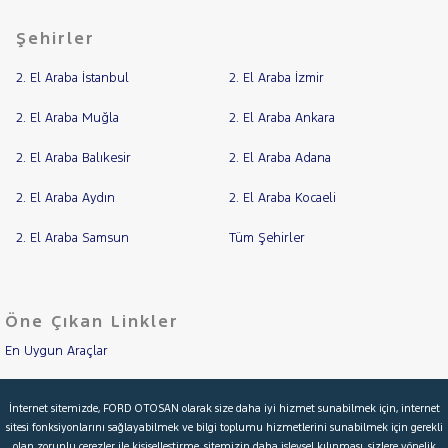
Şehirler
2. El Araba İstanbul
2. El Araba İzmir
2. El Araba Muğla
2. El Araba Ankara
2. El Araba Balıkesir
2. El Araba Adana
2. El Araba Aydın
2. El Araba Kocaeli
2. El Araba Samsun
Tüm Şehirler
Öne Çıkan Linkler
En Uygun Araçlar
Aracımı Değerle
İnternet sitemizde, FORD OTOSAN olarak size daha iyi hizmet sunabilmek için, internet
sitesi fonksiyonlarını sağlayabilmek ve bilgi toplumu hizmetlerini sunabilmek için gerekli
İkinci El Garanti
olan zorunlu çerezler ile kişiselleştirme, sitemizin daha işlevsel kılınması, sizlere yönelik