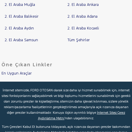
2. El Araba Muğla
2. El Araba Ankara
Jaecoo
Cinsleri
Kasa
JEEP
2. El Araba Balıkesir
2. El Araba Adana
Tipi
KIA
Aktarma
2. El Araba Aydın
2. El Araba Kocaeli
LANCIA
Türü
2. El Araba Samsun
Tüm Şehirler
MAN
MERCEDES-
Garanti
Kampanya
BENZ
MINI
ve
Boya
Öne Çıkan Linkler
MITSUBISHI
En Uygun Araçlar
Fırsatlar
MOTORSIKLET
Değişen
İlan
NISSAN
Aracımı Değerle
Parça
İnternet sitemizde, FORD OTOSAN olarak size daha iyi hizmet sunabilmek için, internet
OPEL
sitesi fonksiyonlarını sağlayabilmek ve bilgi toplumu hizmetlerini sunabilmek için gerekli
İkinci El Garanti
No
olan zorunlu çerezler ile kişiselleştirme, sitemizin daha işlevsel kılınması, sizlere yönelik
PEUGEOT
reklam/pazarlama faaliyetlerinin gerçekleştirilmesi amaçlarıyla açık rızanıza dayanan
Kampanyalar
RENAULT
diğer çerezler kullanılmaktadır. Konuya ilişkin ayrıntılı bilgiye
İnternet Sitesi Çerez
Aydınlatma Metni
’nden ulaşabilirsiniz.
SEAT
Kredi Hesaplama & Başvuru
Tüm Çerezleri Kabul Et butonuna tıklayarak, açık rızanıza dayanan çerezler bakımından
SKODA