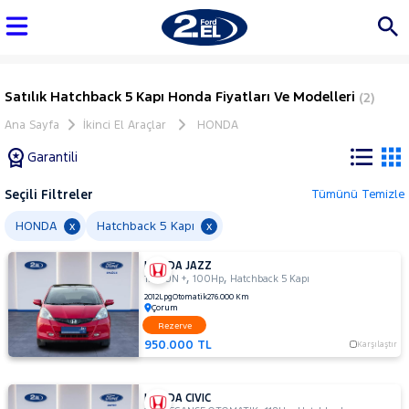
Satılık Hatchback 5 Kapı Honda Fiyatları Ve Modelleri
(2)
Ana Sayfa
İkinci El Araçlar
HONDA
Garantili
Seçili Filtreler
Tümünü Temizle
Marka
HONDA
Hatchback 5 Kapı
x
x
HONDA JAZZ
Tüm
,
,
1.4 FUN +
100Hp
Hatchback 5 Kapı
Araçlar
2012
Lpg
Otomatik
276.000 Km
Çorum
AUDI
Rezerve
BMC
950.000 TL
Karşılaştır
BMW
BYD
HONDA CIVIC