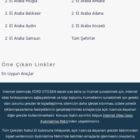
COURIER
TRANSIT
2. El Araba Muğla
2. El Araba Ankara
CUSTOM
RAMA
2. El Araba Balıkesir
2. El Araba Adana
Foton
YAP
HONDA
2. El Araba Aydın
2. El Araba Kocaeli
HYUNDAI
2. El Araba Samsun
Tüm Şehirler
ISUZU
Iveco
Jaecoo
Öne Çıkan Linkler
JEEP
En Uygun Araçlar
KIA
Aracımı Değerle
LANCIA
İnternet sitemizde, FORD OTOSAN olarak size daha iyi hizmet sunabilmek için, internet
sitesi fonksiyonlarını sağlayabilmek ve bilgi toplumu hizmetlerini sunabilmek için gerekli
İkinci El Garanti
MAN
olan zorunlu çerezler ile kişiselleştirme, sitemizin daha işlevsel kılınması, sizlere yönelik
MERCEDES-
reklam/pazarlama faaliyetlerinin gerçekleştirilmesi amaçlarıyla açık rızanıza dayanan
Kampanyalar
BENZ
diğer çerezler kullanılmaktadır. Konuya ilişkin ayrıntılı bilgiye
İnternet Sitesi Çerez
MINI
Aydınlatma Metni
’nden ulaşabilirsiniz.
Kredi Hesaplama & Başvuru
MITSUBISHI
Tüm Çerezleri Kabul Et butonuna tıklayarak, açık rızanıza dayanan çerezler bakımından
kişisel verilerinizin Aydınlatma Metni’nde belirtilen amaçlarla işlenmesini onaylamış
MOTORSIKLET