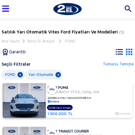
Satılık Yarı Otomatik Vites Ford Fiyatları Ve Modelleri
(5)
Ana Sayfa
İkinci El Araçlar
FORD
Garantili
Seçili Filtreler
Tümünü Temizle
Marka
FORD
Yarı Otomatik
x
x
FORD PUMA
Tüm
,
,
1.0 ECOBOOST STYLE
122Hp
SUV
Araçlar
2020
Benzin
Yarı Otomatik
110.938 Km
Ankara
AUDI
%1,99 Faiz Fırsatı
BMC
1.500.000 TL
Karşılaştır
BMW
BYD
FORD TRANSIT COURIER