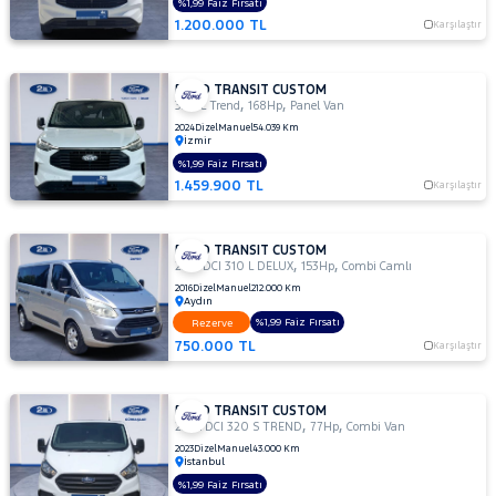
%1,99 Faiz Fırsatı
340 L
1.200.000 TL
Karşılaştır
Trend
340 S
Trend
FORD TRANSIT CUSTOM
,
,
340L
320 L Trend
168Hp
Panel Van
2.0L
2024
Dizel
Manuel
54.039 Km
İzmir
EcoBlue
Upgrade
%1,99 Faiz Fırsatı
1.459.900 TL
Trend
Karşılaştır
Foton
FORD TRANSIT CUSTOM
HONDA
,
,
2.2 TDCI 310 L DELUX
153Hp
Combi Camlı
HYUNDAI
2016
Dizel
Manuel
212.000 Km
Aydın
ISUZU
%1,99 Faiz Fırsatı
Rezerve
750.000 TL
Karşılaştır
Iveco
Jaecoo
FORD TRANSIT CUSTOM
JEEP
,
,
2.0 TDCI 320 S TREND
77Hp
Combi Van
KIA
2023
Dizel
Manuel
43.000 Km
İstanbul
LANCIA
%1,99 Faiz Fırsatı