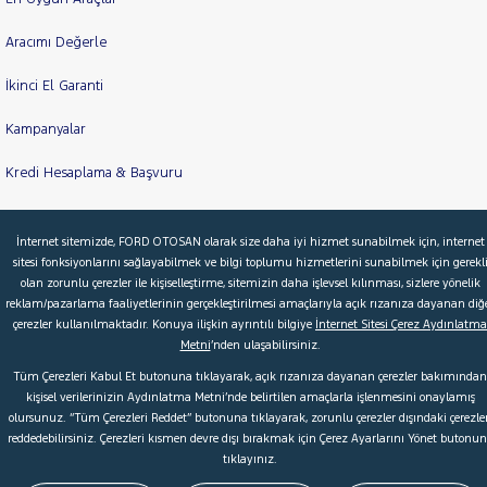
Aracımı Değerle
İkinci El Garanti
Kampanyalar
Kredi Hesaplama & Başvuru
İnternet sitemizde, FORD OTOSAN olarak size daha iyi hizmet sunabilmek için, internet
© 2026 Ford Türkiye
Ford Kurumsal
Hakkımızda
sitesi fonksiyonlarını sağlayabilmek ve bilgi toplumu hizmetlerini sunabilmek için gerekl
olan zorunlu çerezler ile kişiselleştirme, sitemizin daha işlevsel kılınması, sizlere yönelik
Şartlar & Kişisel Verilerin Korunması
S.S.S.
Faydalı Bağlantılar
reklam/pazarlama faaliyetlerinin gerçekleştirilmesi amaçlarıyla açık rızanıza dayanan diğ
Çerez Tercihleri
çerezler kullanılmaktadır. Konuya ilişkin ayrıntılı bilgiye
İnternet Sitesi Çerez Aydınlatma
Metni
’nden ulaşabilirsiniz.
Tüm Çerezleri Kabul Et butonuna tıklayarak, açık rızanıza dayanan çerezler bakımından
kişisel verilerinizin Aydınlatma Metni’nde belirtilen amaçlarla işlenmesini onaylamış
olursunuz. “Tüm Çerezleri Reddet” butonuna tıklayarak, zorunlu çerezler dışındaki çerezler
reddedebilirsiniz. Çerezleri kısmen devre dışı bırakmak için Çerez Ayarlarını Yönet butonu
tıklayınız.