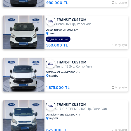
980.000 TL
Karşılaştır
MAN
MERCEDES-
BENZ
FORD TRANSIT CUSTOM
,
,
MINI
340 S Trend
168Hp
Panel Van
2019
Dizel
Manuel
139.621 Km
MITSUBISHI
İzmir
%1,99 Faiz Fırsatı
MOTORSIKLET
950.000 TL
Karşılaştır
NISSAN
OPEL
FORD TRANSIT CUSTOM
,
,
320 L Trend
125Hp
Combi Van
PEUGEOT
2025
Dizel
Otomatik
15.200 Km
RENAULT
İstanbul
SEAT
1.875.000 TL
Karşılaştır
SKODA
SSANGYONG
FORD TRANSIT CUSTOM
,
,
2.2 TDCI 310 S TREND
100Hp
Panel Van
SUBARU
2014
Dizel
Manuel
208.600 Km
Kayseri
TESLA
TOGG
625.000 TL
Karşılaştır