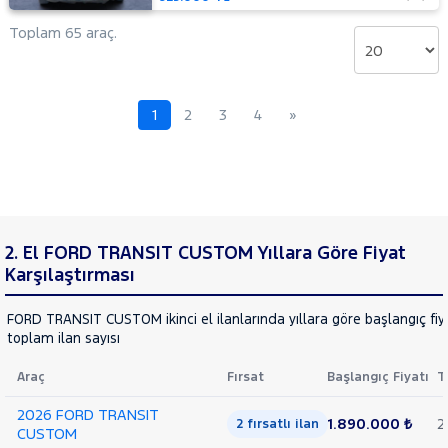
TOYOTA
Toplam 65 araç.
TRAKTÖR
VOLKSWAGEN
VOLVO
1
2
3
4
»
2. El FORD TRANSIT CUSTOM Yıllara Göre Fiyat
Karşılaştırması
FORD TRANSIT CUSTOM ikinci el ilanlarında yıllara göre başlangıç fiy
toplam ilan sayısı
Araç
Fırsat
Başlangıç Fiyatı
T
2026 FORD TRANSIT
1.890.000 ₺
2
2 fırsatlı ilan
CUSTOM