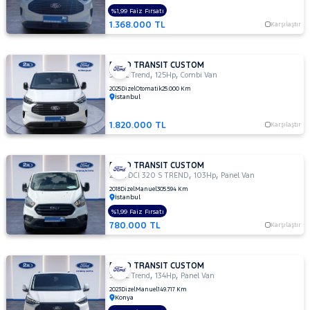
2.2
%1,99 Faiz Fırsatı
TDCI
1.368.000 TL
Karşılaştır
310 L
TREND
2.2
FORD TRANSIT CUSTOM
TDCI
,
,
320 L Trend
125Hp
Combi Van
310 S
2025
Dizel
Otomatik
25.000 Km
DELUX
İstanbul
2.2
1.820.000 TL
TDCI
Karşılaştır
310 S
TREND
FORD TRANSIT CUSTOM
310
,
,
2.0 TDCI 320 S TREND
103Hp
Panel Van
S
2018
Dizel
Manuel
305.594 Km
İstanbul
320 L
Trend
%1,99 Faiz Fırsatı
780.000 TL
Karşılaştır
320 S
DELUXE
320L
FORD TRANSIT CUSTOM
2.0L
,
,
320 L Trend
134Hp
Panel Van
EcoBlue
2023
Dizel
Manuel
149.717 Km
Deluxe
Konya