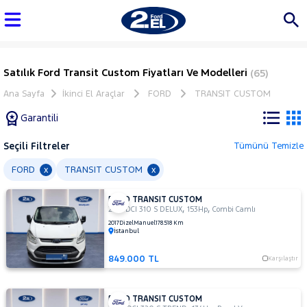
Satılık Ford Transit Custom Fiyatları Ve Modelleri
(65)
Ana Sayfa
İkinci El Araçlar
FORD
TRANSIT CUSTOM
Garantili
Seçili Filtreler
Tümünü Temizle
Marka
FORD
TRANSIT CUSTOM
x
x
FORD TRANSIT CUSTOM
Tüm
,
,
2.2 TDCI 310 S DELUX
153Hp
Combi Camlı
Araçlar
2017
Dizel
Manuel
178.518 Km
İstanbul
AUDI
BMC
849.000 TL
Karşılaştır
BMW
BYD
FORD TRANSIT CUSTOM