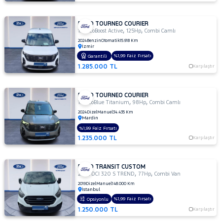
FORD TOURNEO COURIER
,
,
1.0 EcoBoost Active
125Hp
Combi Camlı
2024
Benzin
Otomatik
15.918 Km
İzmir
%1,99 Faiz Fırsatı
Garantili
1.285.000 TL
Karşılaştır
FORD TOURNEO COURIER
,
,
1.5 EcoBlue Titanium
98Hp
Combi Camlı
2024
Dizel
Manuel
34.435 Km
Mardin
%1,99 Faiz Fırsatı
1.235.000 TL
Karşılaştır
FORD TRANSIT CUSTOM
,
,
2.0 TDCI 320 S TREND
77Hp
Combi Van
2019
Dizel
Manuel
148.000 Km
İstanbul
%1,99 Faiz Fırsatı
Opsiyonlu
1.250.000 TL
Karşılaştır