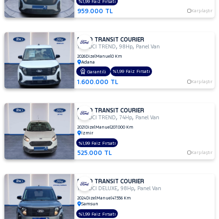
%1,99 Faiz Fırsatı
PEUGEOT
959.000 TL
Karşılaştır
RENAULT
SEAT
FORD TRANSIT COURIER
,
,
1.5 TDCI TREND
98Hp
Panel Van
SKODA
2026
Dizel
Manuel
0 Km
Adana
SSANGYONG
%1,99 Faiz Fırsatı
Garantili
SUBARU
1.600.000 TL
Karşılaştır
TESLA
TOYOTA
FORD TRANSIT COURIER
,
,
1.5 TDCI TREND
74Hp
Panel Van
TRAKTÖR
2021
Dizel
Manuel
207.000 Km
İzmir
VOLKSWAGEN
%1,99 Faiz Fırsatı
VOLVO
525.000 TL
Karşılaştır
FORD TRANSIT COURIER
,
,
1.5 TDCI DELUXE
98Hp
Panel Van
2024
Dizel
Manuel
47.556 Km
Samsun
%1,99 Faiz Fırsatı