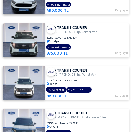
HONDA
%1,99 Faiz Fırsatı
490.000 TL
HYUNDAI
Karşılaştır
ISUZU
FORD TRANSIT COURIER
Iveco
,
,
1.5 TDCI TREND
98Hp
Combi Van
Jaecoo
2025
Dizel
Manuel
1.730 Km
Antalya
JEEP
%1,99 Faiz Fırsatı
975.000 TL
Karşılaştır
KIA
LANCIA
FORD TRANSIT COURIER
MAN
,
,
1.5 TDCI TREND
98Hp
Panel Van
MERCEDES-
2025
Dizel
Manuel
9.734 Km
Denizli
BENZ
%1,99 Faiz Fırsatı
Garantili
MINI
860.000 TL
Karşılaştır
MITSUBISHI
MOTORSIKLET
FORD TRANSIT COURIER
,
,
NISSAN
1.0 ECOBOOST TREND
98Hp
Panel Van
2025
Benzin
Manuel
19.170 Km
OPEL
Ankara