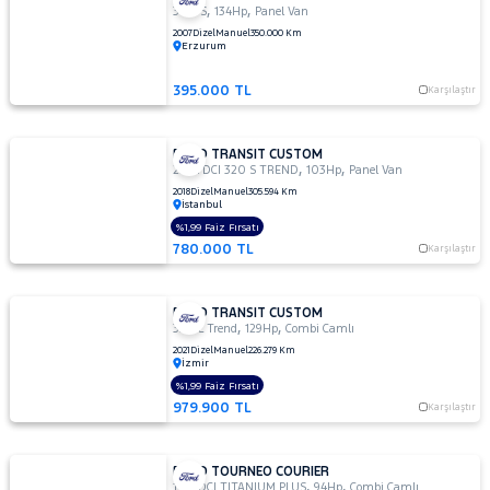
,
,
300 S
134Hp
Panel Van
2007
Dizel
Manuel
350.000 Km
Erzurum
395.000 TL
Karşılaştır
FORD TRANSIT CUSTOM
,
,
2.0 TDCI 320 S TREND
103Hp
Panel Van
2018
Dizel
Manuel
305.594 Km
İstanbul
%1,99 Faiz Fırsatı
780.000 TL
Karşılaştır
FORD TRANSIT CUSTOM
,
,
320 L Trend
129Hp
Combi Camlı
2021
Dizel
Manuel
226.279 Km
İzmir
%1,99 Faiz Fırsatı
979.900 TL
Karşılaştır
FORD TOURNEO COURIER
,
,
1.6 TDCI TITANIUM PLUS
94Hp
Combi Camlı