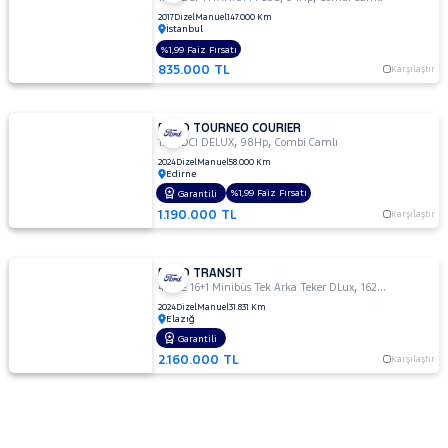
2017
Dizel
Manuel
147.000 Km
İstanbul
%1,99 Faiz Fırsatı
835.000 TL
Karşılaştır
FORD TOURNEO COURIER
,
,
1.5 TDCI DELUX
98Hp
Combi Camlı
2024
Dizel
Manuel
58.000 Km
Edirne
%1,99 Faiz Fırsatı
Garantili
1.190.000 TL
Karşılaştır
FORD TRANSIT
,
,
440 E 16+1 Minibüs Tek Arka Teker DLux
162Hp
Combi Ca
2024
Dizel
Manuel
31.831 Km
Elazığ
Garantili
2.160.000 TL
Karşılaştır