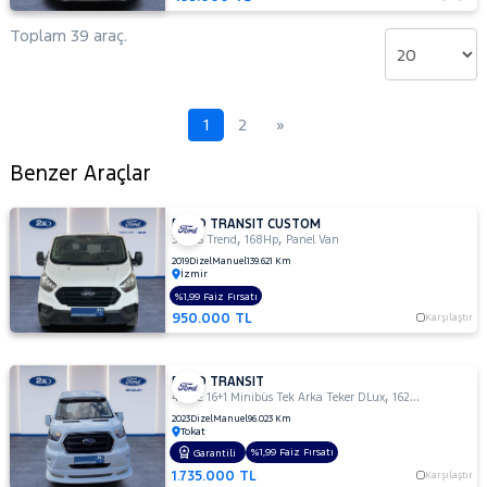
Toplam 39 araç.
1
2
»
Benzer Araçlar
FORD TRANSIT CUSTOM
,
,
340 S Trend
168Hp
Panel Van
2019
Dizel
Manuel
139.621 Km
İzmir
%1,99 Faiz Fırsatı
950.000 TL
Karşılaştır
FORD TRANSIT
,
,
440 E 16+1 Minibüs Tek Arka Teker DLux
162Hp
Combi Ca
2023
Dizel
Manuel
96.023 Km
Tokat
%1,99 Faiz Fırsatı
Garantili
1.735.000 TL
Karşılaştır