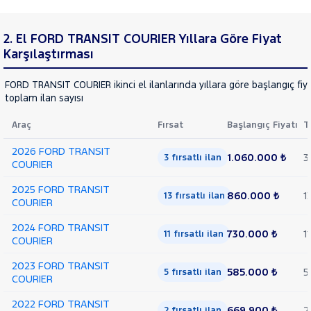
2. El FORD TRANSIT COURIER Yıllara Göre Fiyat
Karşılaştırması
FORD TRANSIT COURIER ikinci el ilanlarında yıllara göre başlangıç fiya
toplam ilan sayısı
Araç
Fırsat
Başlangıç Fiyatı
T
2026 FORD TRANSIT
1.060.000 ₺
3
3 fırsatlı ilan
COURIER
2025 FORD TRANSIT
860.000 ₺
1
13 fırsatlı ilan
COURIER
2024 FORD TRANSIT
730.000 ₺
11
11 fırsatlı ilan
COURIER
2023 FORD TRANSIT
585.000 ₺
5
5 fırsatlı ilan
COURIER
2022 FORD TRANSIT
669.900 ₺
2
2 fırsatlı ilan