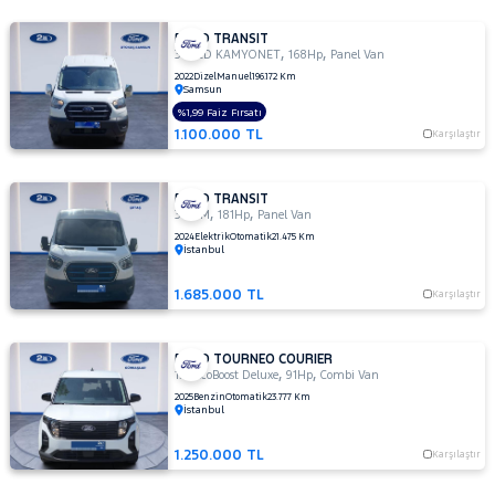
FORD TRANSIT
,
,
350ED KAMYONET
168Hp
Panel Van
2022
Dizel
Manuel
196.172 Km
Samsun
%1,99 Faiz Fırsatı
1.100.000 TL
Karşılaştır
FORD TRANSIT
,
,
350 M
181Hp
Panel Van
2024
Elektrik
Otomatik
21.475 Km
İstanbul
1.685.000 TL
Karşılaştır
FORD TOURNEO COURIER
,
,
1.0 EcoBoost Deluxe
91Hp
Combi Van
2025
Benzin
Otomatik
23.777 Km
İstanbul
1.250.000 TL
Karşılaştır