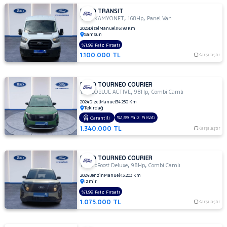
FORD TRANSIT
,
,
350L KAMYONET
168Hp
Panel Van
2023
Dizel
Manuel
116.198 Km
Samsun
%1,99 Faiz Fırsatı
1.100.000 TL
Karşılaştır
FORD TOURNEO COURIER
,
,
1.5 ECOBLUE ACTIVE
98Hp
Combi Camlı
2024
Dizel
Manuel
34.250 Km
Tekirdağ
%1,99 Faiz Fırsatı
Garantili
1.340.000 TL
Karşılaştır
FORD TOURNEO COURIER
,
,
1.0 EcoBoost Deluxe
98Hp
Combi Camlı
2024
Benzin
Manuel
43.203 Km
İzmir
%1,99 Faiz Fırsatı
1.075.000 TL
Karşılaştır