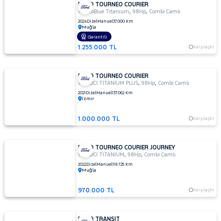
FORD TOURNEO COURIER
,
,
1.5 EcoBlue Titanium
98Hp
Combi Camlı
2024
Dizel
Manuel
37.000 Km
Muğla
Garantili
1.255.000 TL
Karşılaştır
FORD TOURNEO COURIER
,
,
1.5 TDCI TİTANİUM PLUS
98Hp
Combi Camlı
2021
Dizel
Manuel
137.062 Km
İzmir
1.000.000 TL
Karşılaştır
FORD TOURNEO COURIER JOURNEY
,
,
1.5 TDCI TITANIUM
98Hp
Combi Camlı
2022
Dizel
Manuel
119.725 Km
Muğla
970.000 TL
Karşılaştır
FORD TRANSIT