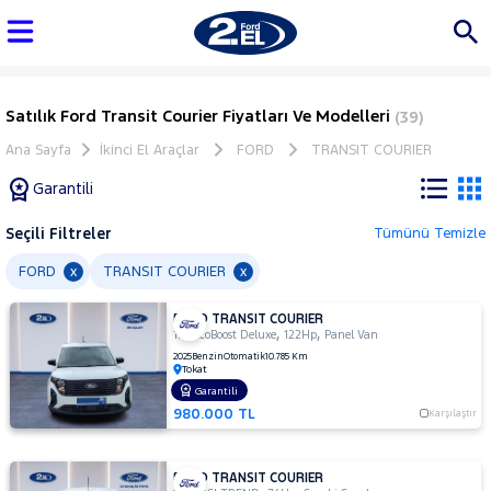
Satılık Ford Transit Courier Fiyatları Ve Modelleri
(39)
Ana Sayfa
İkinci El Araçlar
FORD
TRANSIT COURIER
Garantili
Seçili Filtreler
Tümünü Temizle
Marka
FORD
TRANSIT COURIER
x
x
FORD TRANSIT COURIER
Tüm
,
,
1.0 EcoBoost Deluxe
122Hp
Panel Van
Araçlar
2025
Benzin
Otomatik
10.785 Km
Tokat
AUDI
Garantili
BMC
980.000 TL
Karşılaştır
BMW
BYD
FORD TRANSIT COURIER