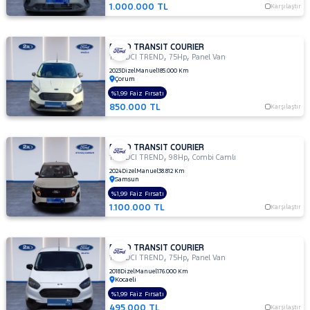
1.000.000 TL
Karşılaştır
FORD TRANSIT COURIER
,
,
1.5 TDCI TREND
75Hp
Panel Van
2023
Dizel
Manuel
185.000 Km
Çorum
%1,99 Faiz Fırsatı
850.000 TL
Karşılaştır
FORD TRANSIT COURIER
,
,
1.5 TDCI TREND
98Hp
Combi Camlı
2024
Dizel
Manuel
38.812 Km
Samsun
%1,99 Faiz Fırsatı
1.100.000 TL
Karşılaştır
FORD TRANSIT COURIER
,
,
1.5 TDCI TREND
75Hp
Panel Van
2018
Dizel
Manuel
176.000 Km
Kocaeli
%1,99 Faiz Fırsatı
495.000 TL
Karşılaştır