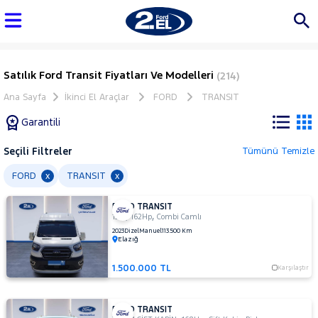
Satılık Ford Transit Fiyatları Ve Modelleri
(214)
Ana Sayfa
İkinci El Araçlar
FORD
TRANSIT
Garantili
Seçili Filtreler
Tümünü Temizle
Marka
FORD
TRANSIT
x
x
FORD TRANSIT
Tüm
,
,
19+1
162Hp
Combi Camlı
Araçlar
2023
Dizel
Manuel
113.500 Km
Elazığ
AUDI
BMC
1.500.000 TL
Karşılaştır
BMW
BYD
FORD TRANSIT