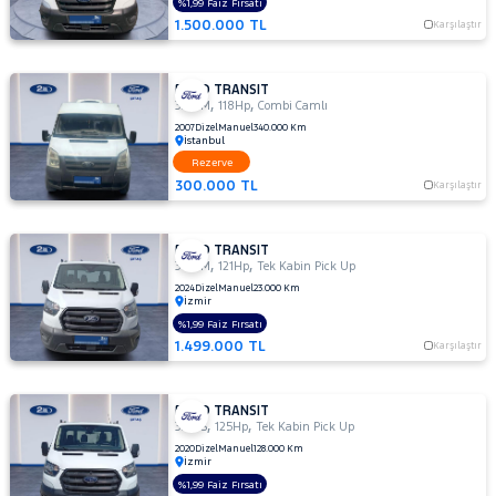
%1,99 Faiz Fırsatı
DURATORQ
1.500.000 TL
Karşılaştır
ÇİFT KABİN
350
LF
FORD TRANSIT
,
,
330 M
118Hp
Combi Camlı
350
2007
Dizel
Manuel
340.000 Km
M
İstanbul
350
Rezerve
M
300.000 TL
Karşılaştır
ÇİFT
KABİN
350 M
FORD TRANSIT
,
,
350 M
121Hp
Tek Kabin Pick Up
KAMYONET
2024
Dizel
Manuel
23.000 Km
350
İzmir
M
%1,99 Faiz Fırsatı
VAN
1.499.000 TL
Karşılaştır
2.2
350
MF
FORD TRANSIT
,
,
330 S
125Hp
Tek Kabin Pick Up
350
2020
Dizel
Manuel
128.000 Km
MF
İzmir
VAN
%1,99 Faiz Fırsatı