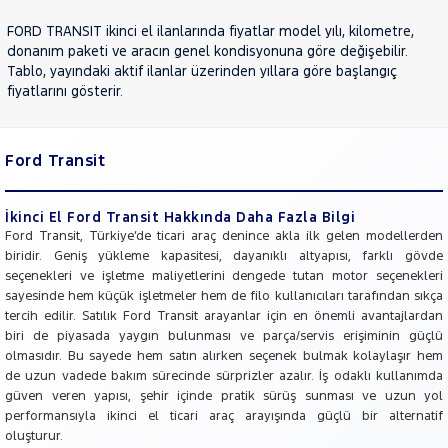
JEEP
FORD TRANSIT ikinci el ilanlarında fiyatlar model yılı, kilometre,
KIA
donanım paketi ve aracın genel kondisyonuna göre değişebilir.
Tablo, yayındaki aktif ilanlar üzerinden yıllara göre başlangıç
LANCIA
fiyatlarını gösterir.
MAN
MERCEDES-
BENZ
Ford Transit
MINI
MITSUBISHI
İkinci El Ford Transit Hakkında Daha Fazla Bilgi
MOTORSIKLET
Ford Transit, Türkiye’de ticari araç denince akla ilk gelen modellerden
biridir. Geniş yükleme kapasitesi, dayanıklı altyapısı, farklı gövde
NISSAN
seçenekleri ve işletme maliyetlerini dengede tutan motor seçenekleri
OPEL
sayesinde hem küçük işletmeler hem de filo kullanıcıları tarafından sıkça
tercih edilir. Satılık Ford Transit arayanlar için en önemli avantajlardan
PEUGEOT
biri de piyasada yaygın bulunması ve parça/servis erişiminin güçlü
RENAULT
olmasıdır. Bu sayede hem satın alırken seçenek bulmak kolaylaşır hem
de uzun vadede bakım sürecinde sürprizler azalır. İş odaklı kullanımda
SEAT
güven veren yapısı, şehir içinde pratik sürüş sunması ve uzun yol
SKODA
performansıyla ikinci el ticari araç arayışında güçlü bir alternatif
oluşturur.
SSANGYONG