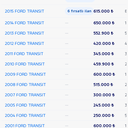
TEKER
2015 FORD TRANSIT
615.000 ₺
8
6 fırsatlı ilan
VAN
350
2014 FORD TRANSIT
—
650.000 ₺
1
L
VAN
2013 FORD TRANSIT
—
552.900 ₺
5
350 L
YÜKSEK
2012 FORD TRANSIT
—
420.000 ₺
4
TAVAN
TRANSIT
2011 FORD TRANSIT
—
345.000 ₺
3
CONNECT
TRANSIT
2010 FORD TRANSIT
—
459.900 ₺
2
COURIER
TRANSIT
2009 FORD TRANSIT
—
600.000 ₺
1
CUSTOM
Foton
2008 FORD TRANSIT
—
515.000 ₺
2
HONDA
2007 FORD TRANSIT
—
300.000 ₺
2
HYUNDAI
2005 FORD TRANSIT
—
245.000 ₺
3
ISUZU
2004 FORD TRANSIT
—
250.000 ₺
5
Iveco
Jaecoo
2001 FORD TRANSIT
—
600.000 ₺
1