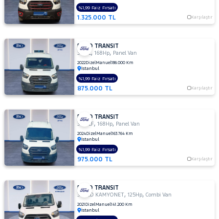
300
%1,99 Faiz Fırsatı
1.325.000 TL
S
Karşılaştır
TD
330
FORD TRANSIT
M
,
,
350 L
168Hp
Panel Van
330
2022
Dizel
Manuel
186.000 Km
İstanbul
S
%1,99 Faiz Fırsatı
330 S
875.000 TL
Karşılaştır
KAMYONET
330S
KAMYONET
FORD TRANSIT
,
,
350
350 LF
168Hp
Panel Van
E
2024
Dizel
Manuel
163.764 Km
İstanbul
350
%1,99 Faiz Fırsatı
ED
975.000 TL
Karşılaştır
350
ED
VAN
FORD TRANSIT
,
,
350
350ED KAMYONET
125Hp
Combi Van
L
2021
Dizel
Manuel
141.200 Km
İstanbul
350 L