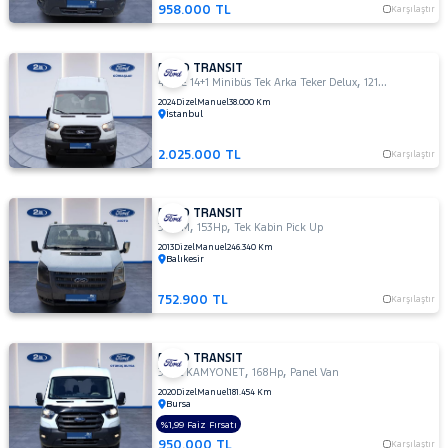
350ED
958.000 TL
Karşılaştır
KAMYONET
350L
KAMYONET
FORD TRANSIT
,
,
440 E 14+1 Minibüs Tek Arka Teker Delux
121Hp
Combi Va
410 L
2024
Dizel
Manuel
38.000 Km
MINIBUS
İstanbul
14+1 135
DELUX
2.025.000 TL
Karşılaştır
410 L VAN
AMBULANS
FORD TRANSIT
410 L
,
,
350 M
153Hp
Tek Kabin Pick Up
VAN
2013
Dizel
Manuel
246.340 Km
YÜKSEK
Balıkesir
TAVAN
430 ED
752.900 TL
Karşılaştır
EKSTRA
UZUN
ŞASI
FORD TRANSIT
,
,
ÇIFT
350L KAMYONET
168Hp
Panel Van
ARKA
2020
Dizel
Manuel
181.454 Km
Bursa
TEKER
%1,99 Faiz Fırsatı
440 E
950.000 TL
Karşılaştır