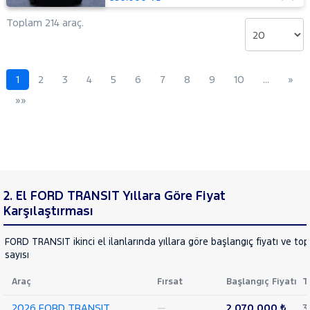
14+1
Minibüs
Toplam 214 araç.
Tek
Arka
Teker
Delux
1
2
3
4
5
6
7
8
9
10
…
»
440 E
»»
16+1
Minibüs
Tek
Arka
Teker
DLux
440 E
2. El FORD TRANSIT Yıllara Göre Fiyat
16+1
Minibüs
Karşılaştırması
Tek
Arka
FORD TRANSIT ikinci el ilanlarında yıllara göre başlangıç fiyatı ve to
Teker
sayısı
Trend
460 ED
Araç
Fırsat
Başlangıç Fiyatı
T
16+1
Minibüs
2026 FORD TRANSIT
—
2.070.000 ₺
3