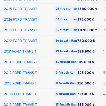
Trend
Çift
2025 FORD TRANSIT
1.380.000 ₺
2
25 fırsatlı ilan
Arka
Teker
2024 FORD TRANSIT
975.000 ₺
4
33 fırsatlı ilan
KAMYONET
350 M
2023 FORD TRANSIT
1.020.000 ₺
3
32 fırsatlı ilan
KASALI
VAN
2022 FORD TRANSIT
780.000 ₺
1
300
14 fırsatlı ilan
SF
FWD
2021 FORD TRANSIT
879.900 ₺
1
19 fırsatlı ilan
VAN
350 E
2020 FORD TRANSIT
815.000 ₺
1
13 fırsatlı ilan
EKSTRA
UZUN
2019 FORD TRANSIT
825.900 ₺
5
5 fırsatlı ilan
ŞASI
VAN
2018 FORD TRANSIT
350.000 ₺
8
350 ED
8 fırsatlı ilan
EKSTRA
UZUN
2017 FORD TRANSIT
719.000 ₺
4
4 fırsatlı ilan
ŞASI
ÇIFT
2016 FORD TRANSIT
585.000 ₺
1
13 fırsatlı ilan
ARKA