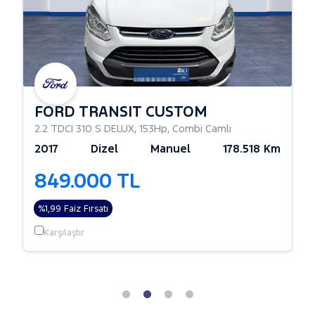
FORD TRANSIT CUSTOM
2.2 TDCI 310 S DELUX
,
153Hp
,
Combi Camlı
2017
Dizel
Manuel
178.518 Km
849.000 TL
%1,99 Faiz Fırsatı
Karşılaştır