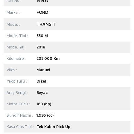
İlan No :
141487
FORD
Marka :
TRANSIT
Model :
Model Tipi :
350 M
Model Yılı :
2018
Kilometre :
205.000 Km
Vites :
Manuel
Yakıt Türü :
Dizel
Araç Rengi :
Beyaz
Motor Gücü :
168 (hp)
Silindir Hacmi :
1.995 (cc)
Kasa Cins Tipi :
Tek Kabin Pick Up