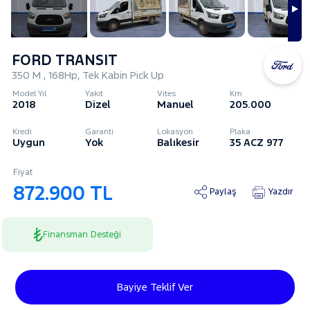
FORD TRANSIT
350 M , 168Hp, Tek Kabin Pick Up
Model Yıl
Yakıt
Vites
Km
2018
Dizel
Manuel
205.000
Kredi
Garanti
Lokasyon
Plaka
Uygun
Yok
Balıkesir
35 ACZ 977
Fiyat
872.900 TL
Paylaş
Yazdır
Finansman Desteği
Bayiye Teklif Ver