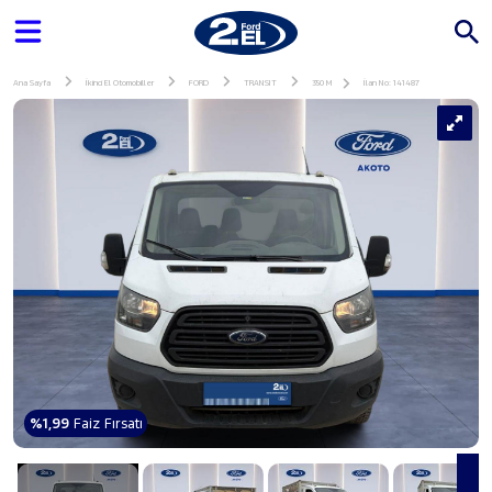
Ana Sayfa
İkinci El Otomobiller
FORD
TRANSIT
350 M
İlan No: 141487
%1,99
Faiz Fırsatı