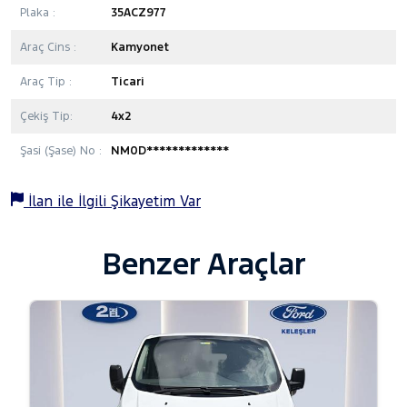
Plaka :
35ACZ977
Araç Cins :
Kamyonet
Araç Tip :
Ticari
Çekiş Tip:
4x2
Şasi (Şase) No :
NM0D*************
İlan ile İlgili Şikayetim Var
Benzer Araçlar