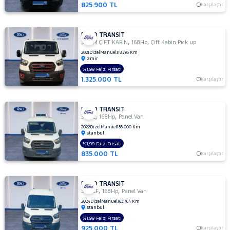
350ED
825.900 TL
Karşılaştır
KAMYONET
350L
KAMYONET
FORD TRANSIT
,
,
350 M ÇİFT KABİN
168Hp
Çift Kabin Pick up
410 L
2021
Dizel
Manuel
118.795 Km
MINIBUS
İzmir
14+1 135
%1,99 Faiz Fırsatı
DELUX
1.325.000 TL
Karşılaştır
410 L VAN
AMBULANS
FORD TRANSIT
410 L
,
,
350 L
168Hp
Panel Van
VAN
2022
Dizel
Manuel
186.000 Km
YÜKSEK
İstanbul
TAVAN
%1,99 Faiz Fırsatı
430 ED
835.000 TL
Karşılaştır
EKSTRA
UZUN
ŞASI
FORD TRANSIT
,
,
ÇIFT
350 LF
168Hp
Panel Van
ARKA
2024
Dizel
Manuel
163.764 Km
İstanbul
TEKER
%1,99 Faiz Fırsatı
440 E
925.000 TL
Karşılaştır