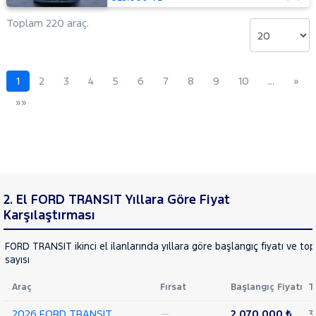
14+1
Minibüs
Toplam 220 araç.
Tek
Arka
Teker
Delux
1
2
3
4
5
6
7
8
9
10
…
»
440 E
»»
16+1
Minibüs
Tek
Arka
Teker
DLux
440 E
2. El FORD TRANSIT Yıllara Göre Fiyat
16+1
Minibüs
Karşılaştırması
Tek
Arka
FORD TRANSIT ikinci el ilanlarında yıllara göre başlangıç fiyatı ve to
Teker
sayısı
Trend
460 ED
Araç
Fırsat
Başlangıç Fiyatı
T
16+1
Minibüs
2026 FORD TRANSIT
—
2.070.000 ₺
3