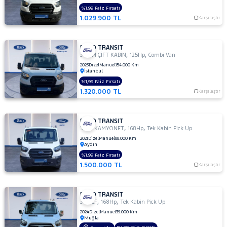
300
%1,99 Faiz Fırsatı
1.029.900 TL
S
Karşılaştır
TD
330
FORD TRANSIT
M
,
,
350 M ÇİFT KABİN
125Hp
Combi Van
330
2023
Dizel
Manuel
154.000 Km
İstanbul
S
%1,99 Faiz Fırsatı
330 S
1.320.000 TL
Karşılaştır
KAMYONET
330S
KAMYONET
FORD TRANSIT
,
,
350
350L KAMYONET
168Hp
Tek Kabin Pick Up
E
2021
Dizel
Manuel
88.000 Km
Aydın
350
%1,99 Faiz Fırsatı
ED
1.500.000 TL
Karşılaştır
350
ED
VAN
FORD TRANSIT
,
,
350
350 LF
168Hp
Tek Kabin Pick Up
L
2024
Dizel
Manuel
39.000 Km
Muğla
350 L