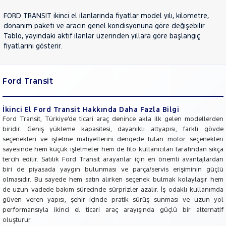
JEEP
FORD TRANSIT ikinci el ilanlarında fiyatlar model yılı, kilometre,
KIA
donanım paketi ve aracın genel kondisyonuna göre değişebilir.
Tablo, yayındaki aktif ilanlar üzerinden yıllara göre başlangıç
LANCIA
fiyatlarını gösterir.
MAN
MERCEDES-
BENZ
Ford Transit
MINI
MITSUBISHI
İkinci El Ford Transit Hakkında Daha Fazla Bilgi
MOTORSIKLET
Ford Transit, Türkiye’de ticari araç denince akla ilk gelen modellerden
biridir. Geniş yükleme kapasitesi, dayanıklı altyapısı, farklı gövde
NISSAN
seçenekleri ve işletme maliyetlerini dengede tutan motor seçenekleri
OPEL
sayesinde hem küçük işletmeler hem de filo kullanıcıları tarafından sıkça
tercih edilir. Satılık Ford Transit arayanlar için en önemli avantajlardan
PEUGEOT
biri de piyasada yaygın bulunması ve parça/servis erişiminin güçlü
RENAULT
olmasıdır. Bu sayede hem satın alırken seçenek bulmak kolaylaşır hem
de uzun vadede bakım sürecinde sürprizler azalır. İş odaklı kullanımda
SEAT
güven veren yapısı, şehir içinde pratik sürüş sunması ve uzun yol
SKODA
performansıyla ikinci el ticari araç arayışında güçlü bir alternatif
oluşturur.
SSANGYONG