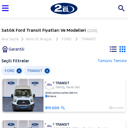
Satılık Ford Transit Fiyatları Ve Modelleri
(220)
Ana Sayfa
İkinci El Araçlar
FORD
TRANSIT
Garantili
Seçili Filtreler
Tümünü Temizle
Marka
FORD
TRANSIT
x
x
FORD TRANSIT
Tüm
,
,
350 E
168Hp
Panel Van
Araçlar
2019
Dizel
Manuel
194.008 Km
Ankara
AUDI
BMC
815.000 TL
Karşılaştır
BMW
BYD
FORD TRANSIT