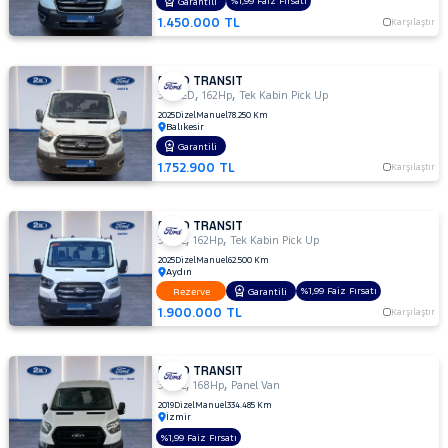
%1,99 Faiz Fırsatı
Garantili
DURATORQ
1.450.000 TL
Karşılaştır
ÇİFT KABİN
350
LF
FORD TRANSIT
,
,
350 ED
162Hp
Tek Kabin Pick Up
350
2025
Dizel
Manuel
78.250 Km
M
Balıkesir
350
Garantili
M
1.752.900 TL
Karşılaştır
ÇİFT
KABİN
350 M
FORD TRANSIT
,
,
350 L
162Hp
Tek Kabin Pick Up
KAMYONET
2025
Dizel
Manuel
62.500 Km
350
Aydın
M
%1,99 Faiz Fırsatı
Rezerve
Garantili
VAN
1.900.000 TL
Karşılaştır
2.2
350
MF
FORD TRANSIT
,
,
350 L
168Hp
Panel Van
350
2019
Dizel
Manuel
334.485 Km
MF
İzmir
VAN
%1,99 Faiz Fırsatı