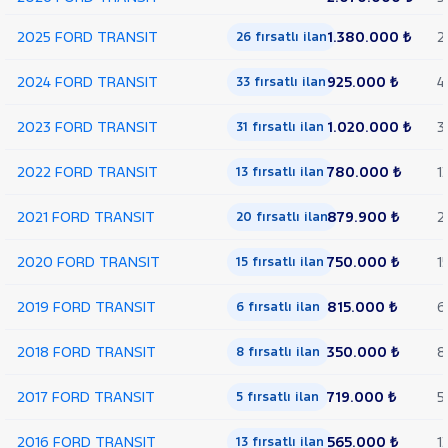
Trend
Çift
2025 FORD TRANSIT
1.380.000 ₺
2
26 fırsatlı ilan
Arka
Teker
2024 FORD TRANSIT
925.000 ₺
4
33 fırsatlı ilan
KAMYONET
350 M
2023 FORD TRANSIT
1.020.000 ₺
3
31 fırsatlı ilan
KASALI
VAN
2022 FORD TRANSIT
780.000 ₺
1
300
13 fırsatlı ilan
SF
FWD
2021 FORD TRANSIT
879.900 ₺
2
20 fırsatlı ilan
VAN
350 E
2020 FORD TRANSIT
750.000 ₺
1
15 fırsatlı ilan
EKSTRA
UZUN
2019 FORD TRANSIT
815.000 ₺
6
6 fırsatlı ilan
ŞASI
VAN
2018 FORD TRANSIT
350.000 ₺
8
350 ED
8 fırsatlı ilan
EKSTRA
UZUN
2017 FORD TRANSIT
719.000 ₺
5
5 fırsatlı ilan
ŞASI
ÇIFT
2016 FORD TRANSIT
565.000 ₺
1
13 fırsatlı ilan
ARKA