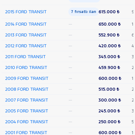
TEKER
2015 FORD TRANSIT
615.000 ₺
9
7 fırsatlı ilan
VAN
350
2014 FORD TRANSIT
—
650.000 ₺
1
L
VAN
2013 FORD TRANSIT
—
552.900 ₺
6
350 L
YÜKSEK
2012 FORD TRANSIT
—
420.000 ₺
4
TAVAN
TRANSIT
2011 FORD TRANSIT
—
345.000 ₺
3
CONNECT
TRANSIT
2010 FORD TRANSIT
—
459.900 ₺
2
COURIER
TRANSIT
2009 FORD TRANSIT
—
600.000 ₺
1
CUSTOM
Foton
2008 FORD TRANSIT
—
515.000 ₺
2
HONDA
2007 FORD TRANSIT
—
300.000 ₺
2
HYUNDAI
2005 FORD TRANSIT
—
245.000 ₺
3
ISUZU
2004 FORD TRANSIT
—
250.000 ₺
5
Iveco
Jaecoo
2001 FORD TRANSIT
—
600.000 ₺
1