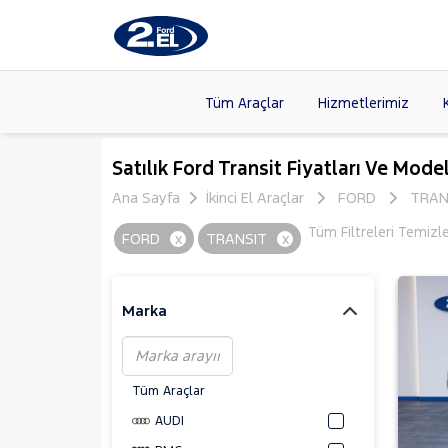
Tüm Araçlar
Hizmetlerimiz
Markalar
>
FORD
(89
Satılık Ford Transit Fiyatları Ve Model
VOLKSW
Ana Sayfa
İkinci El Araçlar
FORD
TRAN
Modeller
>
CITROE
Tüm Filtreleri Temizl
FORD
x
TRANSIT
x
Kasalar
>
TOYOTA
SKODA
(
Marka
Tüm Araçlar
AUDI