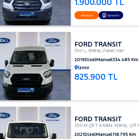
1.900.000 TL
Rezerve
Garantili
FORD TRANSIT
350 L
,
168Hp
,
Panel Van
2019
Dizel
Manuel
334.485 Km
İzmir
825.900 TL
FORD TRANSIT
350 M ÇİFT KABİN
,
168Hp
,
Çift
2021
Dizel
Manuel
118.795 Km