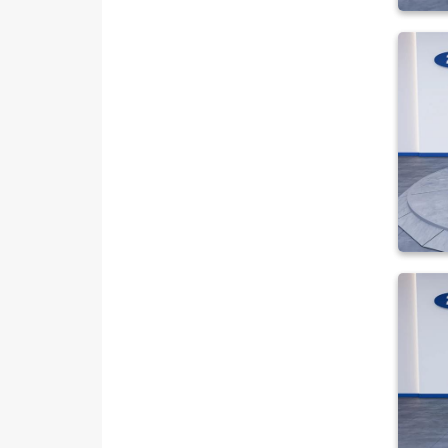
SKODA
SSANGYONG
SUBARU
TESLA
TOYOTA
TRAKTÖR
VOLKSWAGEN
VOLVO