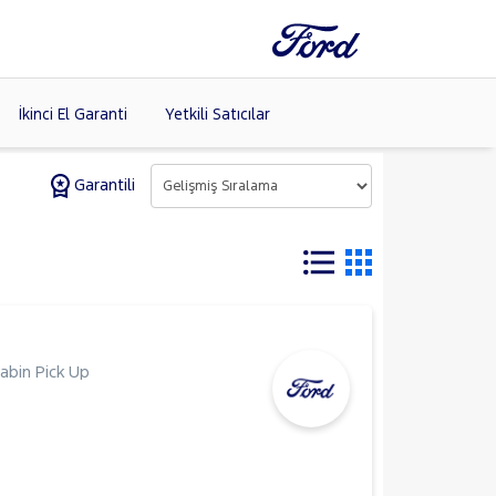
İkinci El Garanti
Yetkili Satıcılar
Garantili
Tüm Markaları
Listele >
(8)
abin Pick Up