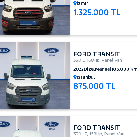
İzmir
1.325.000 TL
FORD TRANSIT
350 L
,
168Hp
,
Panel Van
2022
Dizel
Manuel
186.000 K
İstanbul
875.000 TL
FORD TRANSIT
350 LF
,
168Hp
,
Panel Van