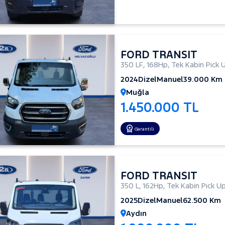
FORD TRANSIT
350 LF
,
168Hp
,
Tek Kabin Pick 
2024
Dizel
Manuel
39.000 Km
Muğla
1.450.000 TL
Garantili
FORD TRANSIT
350 L
,
162Hp
,
Tek Kabin Pick U
2025
Dizel
Manuel
62.500 Km
Aydın