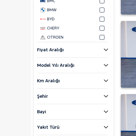
BMC
BMW
BYD
CHERY
CITROEN
CUPRA
Fiyat Aralığı
DACIA
Model Yılı Aralığı
DAIHATSU
FIAT
Km Aralığı
FORD
Bronco Sport
Şehir
C-MAX
ECOSPORT
Bayi
E-Tourneo Courier
Yakıt Türü
E-Transit