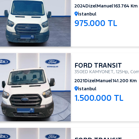
2024
Dizel
Manuel
163.764 Km
İstanbul
975.000 TL
FORD TRANSIT
350ED KAMYONET
,
125Hp
,
Com
2021
Dizel
Manuel
141.200 Km
İstanbul
1.500.000 TL