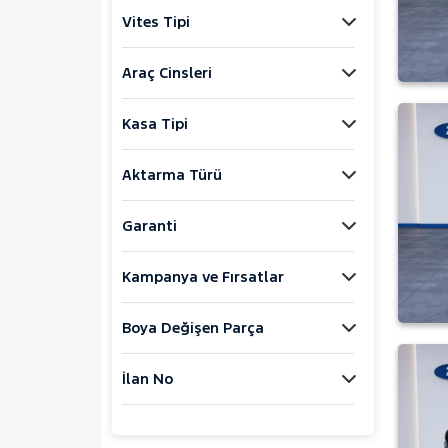
Explorer-E
Vites Tipi
F
FIESTA
Araç Cinsleri
FOCUS
Kasa Tipi
KUGA
Mustang Mach-E
Aktarma Türü
PUMA
Puma-E
Garanti
RANGER
Kampanya ve Fırsatlar
RANGER RAPTOR
TOURNEO CONNECT
Boya Değişen Parça
TOURNEO COURIER
TOURNEO COURIER JOURNEY
İlan No
TOURNEO CUSTOM
TRANSIT