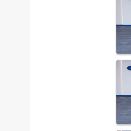
440 E 16+1 Minibüs Tek Arka
Teker Trend
460 ED 16+1 Minibüs Trend
Çift Arka Teker
KAMYONET 350 M KASALI
VAN 300 SF FWD
VAN 350 E EKSTRA UZUN
ŞASI
VAN 350 L
VAN 350 L YÜKSEK TAVAN
TRANSIT CONNECT
TRANSIT COURIER
TRANSIT CUSTOM
Foton
HONDA
HYUNDAI
ISUZU