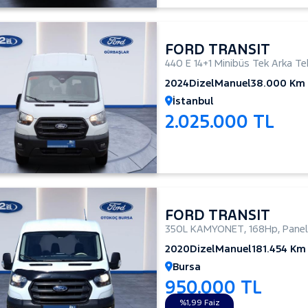
FORD TRANSIT
440 E 14+1 Minibüs Tek Arka Te
2024
Dizel
Manuel
38.000 Km
İstanbul
2.025.000 TL
FORD TRANSIT
350L KAMYONET
,
168Hp
,
Panel
2020
Dizel
Manuel
181.454 Km
Bursa
950.000 TL
%1,99 Faiz