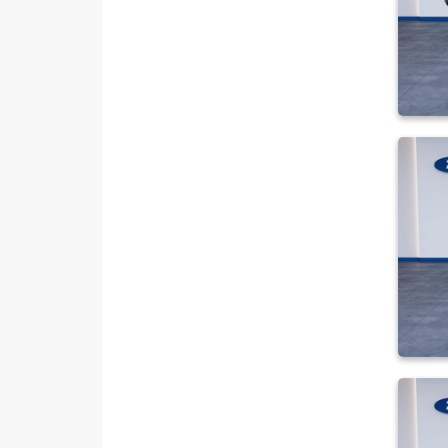
100 V
13+1
14+1
15+1
16+1
19+1
2.4 TDCI 330 S
2.4 TDCI 350 L
2.4 TDCI 350 M
280 S KOMBI VAN
300 S
330 M
330 S
330 S KAMYONET
330S KAMYONET
350 E
350 ED
350 ED VAN
350 L