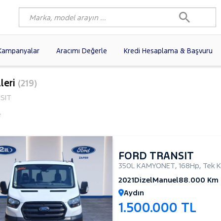
Kampanyalar
Aracımı Değerle
Kredi Hesaplama & Başvuru
2)
FIAT
(102)
RENAULT
(80)
leri
(219)
AGEN
(61)
OPEL
(56)
PEUGEOT
(38)
SIT
N
(19)
DACIA
(16)
HYUNDAI
(15)
e
(14)
VOLVO
(12)
KIA
(11)
10)
AUDI
(10)
MERCEDES-BENZ
FORD TRANSIT
350L KAMYONET
,
168Hp
,
Tek K
2021
Dizel
Manuel
88.000 Km
Aydın
1.500.000 TL