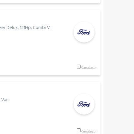
ker Delux
,
121Hp
,
Combi Van
Karşılaştır
 Van
Karşılaştır