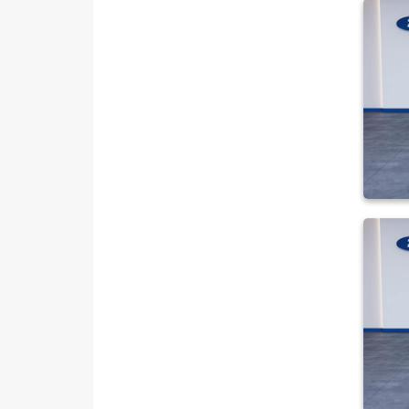
Iveco
Jaecoo
JEEP
KIA
LANCIA
MAN
MERCEDES-BENZ
MINI
MITSUBISHI
MOTORSIKLET
NISSAN
OPEL
PEUGEOT
RENAULT
SEAT