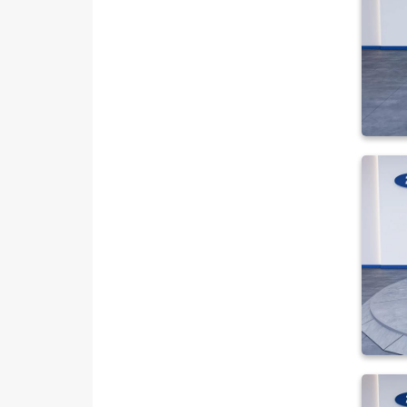
350 L DURATORQ ÇİFT KABİN
350 LF
350 M
350 M ÇİFT KABİN
350 M KAMYONET
350 M VAN 2.2
350 MF
350 MF VAN
350ED KAMYONET
350L KAMYONET
410 L MINIBUS 14+1 135 DELUX
410 L VAN AMBULANS
410 L VAN YÜKSEK TAVAN
430 ED EKSTRA UZUN ŞASI
ÇIFT ARKA TEKER
440 E 14+1 Minibüs Tek Arka
Teker Delux
440 E 16+1 Minibüs Tek Arka
Teker DLux