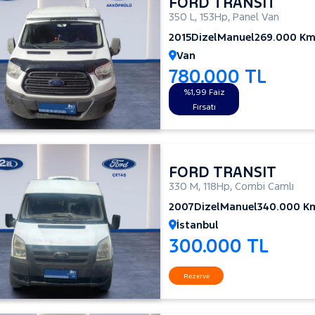
FORD TRANSIT
350 L
,
153Hp
,
Panel Van
2015
Dizel
Manuel
269.000 K
Van
780.000 TL
%1,99 Faiz
Fırsatı
FORD TRANSIT
330 M
,
118Hp
,
Combi Camlı
2007
Dizel
Manuel
340.000 K
İstanbul
300.000 TL
Rezerve