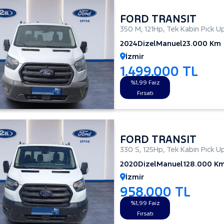
FORD TRANSIT
350 M
,
121Hp
,
Tek Kabin Pick U
2024
Dizel
Manuel
23.000 Km
İzmir
1.499.000 TL
%1,99 Faiz
Fırsatı
FORD TRANSIT
330 S
,
125Hp
,
Tek Kabin Pick U
2020
Dizel
Manuel
128.000 K
İzmir
958.000 TL
%1,99 Faiz
Fırsatı