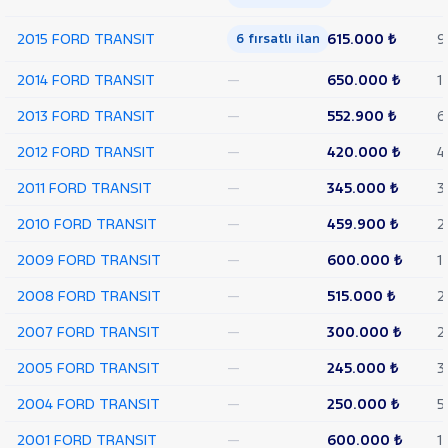
TEKER
2015 FORD TRANSIT
615.000 ₺
9
6 fırsatlı ilan
VAN
350
2014 FORD TRANSIT
—
650.000 ₺
1
L
VAN
2013 FORD TRANSIT
—
552.900 ₺
6
350 L
YÜKSEK
2012 FORD TRANSIT
—
420.000 ₺
4
TAVAN
TRANSIT
2011 FORD TRANSIT
—
345.000 ₺
3
CONNECT
TRANSIT
2010 FORD TRANSIT
—
459.900 ₺
2
COURIER
TRANSIT
2009 FORD TRANSIT
—
600.000 ₺
1
CUSTOM
Foton
2008 FORD TRANSIT
—
515.000 ₺
2
HONDA
2007 FORD TRANSIT
—
300.000 ₺
2
HYUNDAI
2005 FORD TRANSIT
—
245.000 ₺
3
ISUZU
2004 FORD TRANSIT
—
250.000 ₺
5
Iveco
Jaecoo
2001 FORD TRANSIT
—
600.000 ₺
1