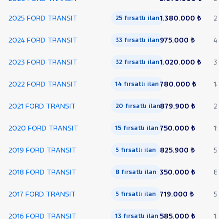
Trend
Çift
2025 FORD TRANSIT
1.380.000 ₺
2
25 fırsatlı ilan
Arka
Teker
2024 FORD TRANSIT
975.000 ₺
4
33 fırsatlı ilan
KAMYONET
350 M
2023 FORD TRANSIT
1.020.000 ₺
3
32 fırsatlı ilan
KASALI
VAN
2022 FORD TRANSIT
780.000 ₺
1
300
14 fırsatlı ilan
SF
FWD
2021 FORD TRANSIT
879.900 ₺
2
20 fırsatlı ilan
VAN
350 E
2020 FORD TRANSIT
750.000 ₺
1
15 fırsatlı ilan
EKSTRA
UZUN
2019 FORD TRANSIT
825.900 ₺
5
5 fırsatlı ilan
ŞASI
VAN
2018 FORD TRANSIT
350.000 ₺
8
350 ED
8 fırsatlı ilan
EKSTRA
UZUN
2017 FORD TRANSIT
719.000 ₺
5
5 fırsatlı ilan
ŞASI
ÇIFT
2016 FORD TRANSIT
585.000 ₺
1
13 fırsatlı ilan
ARKA