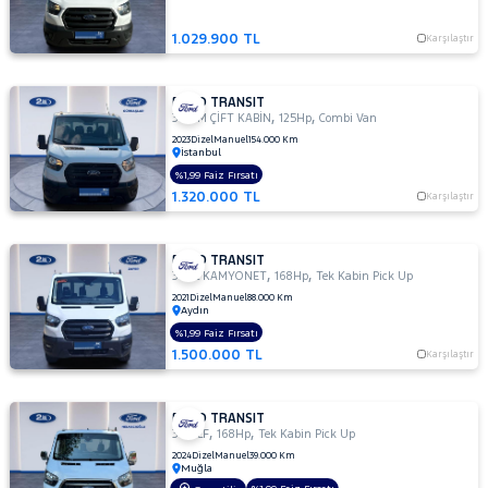
300
1.029.900 TL
S
Karşılaştır
TD
330
FORD TRANSIT
M
,
,
350 M ÇİFT KABİN
125Hp
Combi Van
330
2023
Dizel
Manuel
154.000 Km
İstanbul
S
%1,99 Faiz Fırsatı
330 S
1.320.000 TL
Karşılaştır
KAMYONET
330S
KAMYONET
FORD TRANSIT
,
,
350
350L KAMYONET
168Hp
Tek Kabin Pick Up
E
2021
Dizel
Manuel
88.000 Km
Aydın
350
%1,99 Faiz Fırsatı
ED
1.500.000 TL
Karşılaştır
350
ED
VAN
FORD TRANSIT
,
,
350
350 LF
168Hp
Tek Kabin Pick Up
L
2024
Dizel
Manuel
39.000 Km
Muğla
350 L