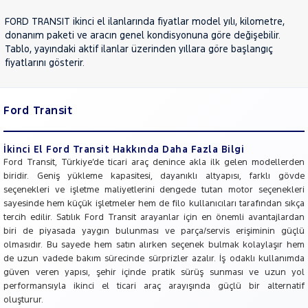
JEEP
FORD TRANSIT ikinci el ilanlarında fiyatlar model yılı, kilometre,
KIA
donanım paketi ve aracın genel kondisyonuna göre değişebilir.
Tablo, yayındaki aktif ilanlar üzerinden yıllara göre başlangıç
LANCIA
fiyatlarını gösterir.
MAN
MERCEDES-
BENZ
Ford Transit
MINI
MITSUBISHI
İkinci El Ford Transit Hakkında Daha Fazla Bilgi
MOTORSIKLET
Ford Transit, Türkiye’de ticari araç denince akla ilk gelen modellerden
biridir. Geniş yükleme kapasitesi, dayanıklı altyapısı, farklı gövde
NISSAN
seçenekleri ve işletme maliyetlerini dengede tutan motor seçenekleri
OPEL
sayesinde hem küçük işletmeler hem de filo kullanıcıları tarafından sıkça
tercih edilir. Satılık Ford Transit arayanlar için en önemli avantajlardan
PEUGEOT
biri de piyasada yaygın bulunması ve parça/servis erişiminin güçlü
RENAULT
olmasıdır. Bu sayede hem satın alırken seçenek bulmak kolaylaşır hem
de uzun vadede bakım sürecinde sürprizler azalır. İş odaklı kullanımda
SEAT
güven veren yapısı, şehir içinde pratik sürüş sunması ve uzun yol
SKODA
performansıyla ikinci el ticari araç arayışında güçlü bir alternatif
oluşturur.
SSANGYONG