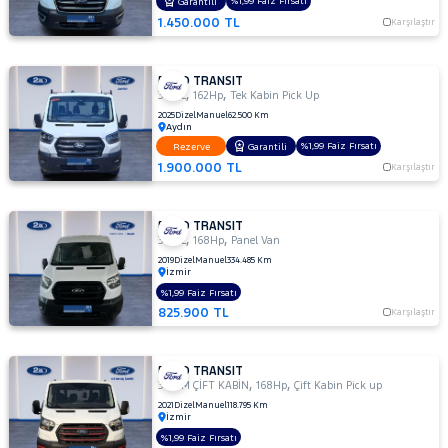
%1,99 Faiz Fırsatı
Garantili
DURATORQ
1.450.000 TL
Karşılaştır
ÇİFT KABİN
350
LF
FORD TRANSIT
,
,
350 L
162Hp
Tek Kabin Pick Up
350
2025
Dizel
Manuel
62.500 Km
M
Aydın
350
%1,99 Faiz Fırsatı
Rezerve
Garantili
M
1.900.000 TL
Karşılaştır
ÇİFT
KABİN
350 M
FORD TRANSIT
,
,
350 L
168Hp
Panel Van
KAMYONET
2019
Dizel
Manuel
334.485 Km
350
İzmir
M
%1,99 Faiz Fırsatı
VAN
825.900 TL
Karşılaştır
2.2
350
MF
FORD TRANSIT
,
,
350 M ÇİFT KABİN
168Hp
Çift Kabin Pick up
350
2021
Dizel
Manuel
118.795 Km
MF
İzmir
VAN
%1,99 Faiz Fırsatı