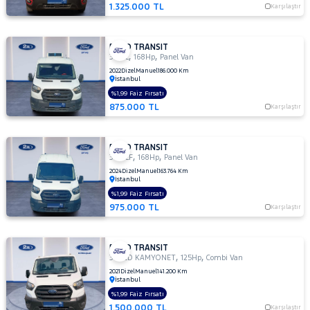
350ED
1.325.000 TL
Karşılaştır
KAMYONET
350L
KAMYONET
FORD TRANSIT
,
,
350 L
168Hp
Panel Van
410 L
2022
Dizel
Manuel
186.000 Km
MINIBUS
İstanbul
14+1 135
%1,99 Faiz Fırsatı
DELUX
875.000 TL
Karşılaştır
410 L VAN
AMBULANS
FORD TRANSIT
410 L
,
,
350 LF
168Hp
Panel Van
VAN
2024
Dizel
Manuel
163.764 Km
YÜKSEK
İstanbul
TAVAN
%1,99 Faiz Fırsatı
430 ED
975.000 TL
Karşılaştır
EKSTRA
UZUN
ŞASI
FORD TRANSIT
,
,
ÇIFT
350ED KAMYONET
125Hp
Combi Van
ARKA
2021
Dizel
Manuel
141.200 Km
İstanbul
TEKER
%1,99 Faiz Fırsatı
440 E
1.500.000 TL
Karşılaştır