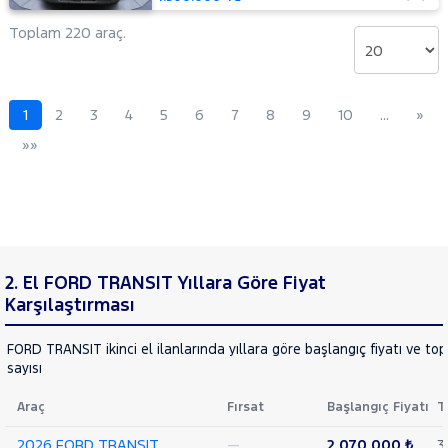
14+1
Minibüs
Toplam 220 araç.
Tek
Arka
Teker
Delux
1
2
3
4
5
6
7
8
9
10
…
»
440 E
»»
16+1
Minibüs
Tek
Arka
Teker
DLux
440 E
2. El FORD TRANSIT Yıllara Göre Fiyat
16+1
Minibüs
Karşılaştırması
Tek
Arka
FORD TRANSIT ikinci el ilanlarında yıllara göre başlangıç fiyatı ve to
Teker
sayısı
Trend
460 ED
Araç
Fırsat
Başlangıç Fiyatı
T
16+1
Minibüs
2026 FORD TRANSIT
—
2.070.000 ₺
3