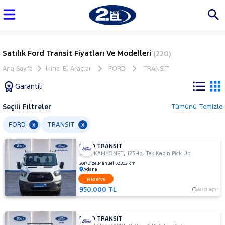
Satılık Ford Transit Fiyatları Ve Modelleri
(220)
Ana Sayfa
İkinci El Araçlar
FORD
TRANSIT
Garantili
Seçili Filtreler
Tümünü Temizle
Marka
FORD
TRANSIT
x
x
FORD TRANSIT
Tüm
,
,
330S KAMYONET
123Hp
Tek Kabin Pick Up
Araçlar
2017
Dizel
Manuel
152.802 Km
Adana
AUDI
Rezerve
BMC
950.000 TL
Karşılaştır
BMW
BYD
FORD TRANSIT