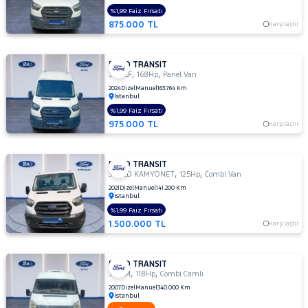
300
%1,99 Faiz Fırsatı
875.000 TL
S
Karşılaştır
TD
330
FORD TRANSIT
M
,
,
350 LF
168Hp
Panel Van
330
2024
Dizel
Manuel
163.764 Km
İstanbul
S
%1,99 Faiz Fırsatı
330 S
975.000 TL
Karşılaştır
KAMYONET
330S
KAMYONET
FORD TRANSIT
,
,
350
350ED KAMYONET
125Hp
Combi Van
E
2021
Dizel
Manuel
141.200 Km
İstanbul
350
%1,99 Faiz Fırsatı
ED
1.500.000 TL
Karşılaştır
350
ED
VAN
FORD TRANSIT
,
,
350
330 M
118Hp
Combi Camlı
L
2007
Dizel
Manuel
340.000 Km
İstanbul
350 L