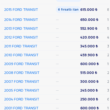
TEKER
2015 FORD TRANSIT
615.000 ₺
8
6 fırsatlı ilan
VAN
350
2014 FORD TRANSIT
—
650.000 ₺
1
L
VAN
2013 FORD TRANSIT
—
552.900 ₺
5
350 L
YÜKSEK
2012 FORD TRANSIT
—
420.000 ₺
4
TAVAN
TRANSIT
2011 FORD TRANSIT
—
345.000 ₺
3
CONNECT
TRANSIT
2010 FORD TRANSIT
—
459.900 ₺
2
COURIER
TRANSIT
2009 FORD TRANSIT
—
600.000 ₺
1
CUSTOM
Foton
2008 FORD TRANSIT
—
515.000 ₺
2
HONDA
2007 FORD TRANSIT
—
300.000 ₺
2
HYUNDAI
2005 FORD TRANSIT
—
245.000 ₺
3
ISUZU
2004 FORD TRANSIT
—
250.000 ₺
6
Iveco
Jaecoo
2001 FORD TRANSIT
—
600.000 ₺
1