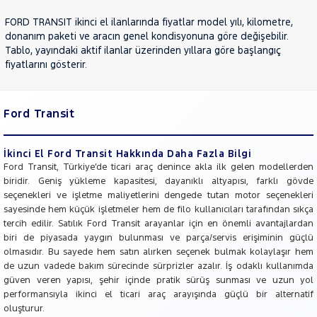
JEEP
FORD TRANSIT ikinci el ilanlarında fiyatlar model yılı, kilometre,
KIA
donanım paketi ve aracın genel kondisyonuna göre değişebilir.
Tablo, yayındaki aktif ilanlar üzerinden yıllara göre başlangıç
LANCIA
fiyatlarını gösterir.
MAN
MERCEDES-
BENZ
Ford Transit
MINI
MITSUBISHI
İkinci El Ford Transit Hakkında Daha Fazla Bilgi
MOTORSIKLET
Ford Transit, Türkiye’de ticari araç denince akla ilk gelen modellerden
biridir. Geniş yükleme kapasitesi, dayanıklı altyapısı, farklı gövde
NISSAN
seçenekleri ve işletme maliyetlerini dengede tutan motor seçenekleri
OPEL
sayesinde hem küçük işletmeler hem de filo kullanıcıları tarafından sıkça
tercih edilir. Satılık Ford Transit arayanlar için en önemli avantajlardan
PEUGEOT
biri de piyasada yaygın bulunması ve parça/servis erişiminin güçlü
RENAULT
olmasıdır. Bu sayede hem satın alırken seçenek bulmak kolaylaşır hem
de uzun vadede bakım sürecinde sürprizler azalır. İş odaklı kullanımda
SEAT
güven veren yapısı, şehir içinde pratik sürüş sunması ve uzun yol
SKODA
performansıyla ikinci el ticari araç arayışında güçlü bir alternatif
oluşturur.
SSANGYONG