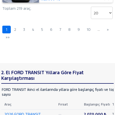
14+1
Minibüs
Toplam 219 araç.
Tek
Arka
Teker
Delux
1
2
3
4
5
6
7
8
9
10
…
»
440 E
»»
16+1
Minibüs
Tek
Arka
Teker
DLux
440 E
2. El FORD TRANSIT Yıllara Göre Fiyat
16+1
Minibüs
Karşılaştırması
Tek
Arka
FORD TRANSIT ikinci el ilanlarında yıllara göre başlangıç fiyatı ve to
Teker
sayısı
Trend
460 ED
Araç
Fırsat
Başlangıç Fiyatı
T
16+1
Minibüs
2026 FORD TRANSIT
—
2.070.000 ₺
3