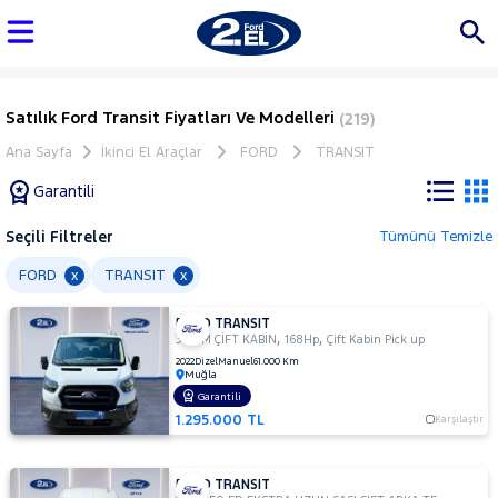
Satılık Ford Transit Fiyatları Ve Modelleri
(219)
Ana Sayfa
İkinci El Araçlar
FORD
TRANSIT
Garantili
Seçili Filtreler
Tümünü Temizle
Marka
FORD
TRANSIT
x
x
FORD TRANSIT
Tüm
,
,
350 M ÇİFT KABİN
168Hp
Çift Kabin Pick up
Araçlar
2022
Dizel
Manuel
61.000 Km
Muğla
AUDI
Garantili
BMC
1.295.000 TL
Karşılaştır
BMW
BYD
FORD TRANSIT