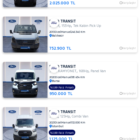
350ED
2.025.000 TL
Karşılaştır
KAMYONET
350L
KAMYONET
FORD TRANSIT
,
,
350 M
153Hp
Tek Kabin Pick Up
410 L
2013
Dizel
Manuel
246.340 Km
MINIBUS
Balıkesir
14+1 135
DELUX
752.900 TL
Karşılaştır
410 L VAN
AMBULANS
FORD TRANSIT
410 L
,
,
350L KAMYONET
168Hp
Panel Van
VAN
2020
Dizel
Manuel
181.454 Km
YÜKSEK
Bursa
TAVAN
%1,99 Faiz Fırsatı
430 ED
950.000 TL
Karşılaştır
EKSTRA
UZUN
ŞASI
FORD TRANSIT
,
,
ÇIFT
350 L
125Hp
Combi Van
ARKA
2023
Dizel
Manuel
132.000 Km
İstanbul
TEKER
%1,99 Faiz Fırsatı
440 E
1.125.000 TL
Karşılaştır