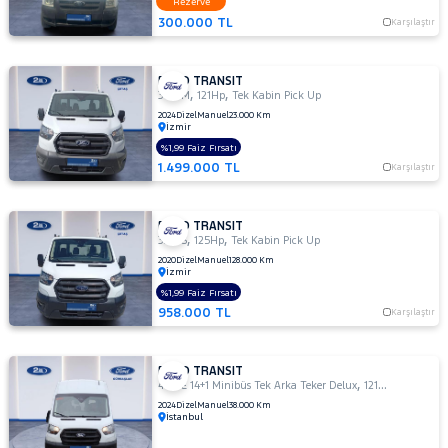
Rezerve
DURATORQ
300.000 TL
Karşılaştır
ÇİFT KABİN
350
LF
FORD TRANSIT
,
,
350 M
121Hp
Tek Kabin Pick Up
350
2024
Dizel
Manuel
23.000 Km
M
İzmir
350
%1,99 Faiz Fırsatı
M
1.499.000 TL
Karşılaştır
ÇİFT
KABİN
350 M
FORD TRANSIT
,
,
330 S
125Hp
Tek Kabin Pick Up
KAMYONET
2020
Dizel
Manuel
128.000 Km
350
İzmir
M
%1,99 Faiz Fırsatı
VAN
958.000 TL
Karşılaştır
2.2
350
MF
FORD TRANSIT
,
,
440 E 14+1 Minibüs Tek Arka Teker Delux
121Hp
Combi Va
350
2024
Dizel
Manuel
38.000 Km
MF
İstanbul
VAN