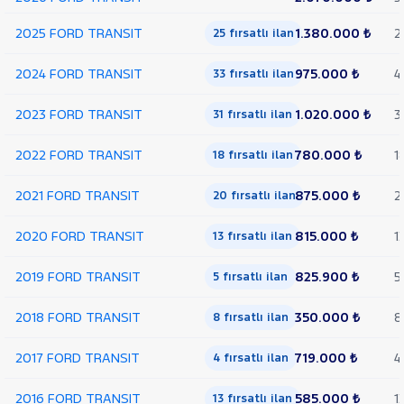
Trend
Çift
2025 FORD TRANSIT
1.380.000 ₺
2
25 fırsatlı ilan
Arka
Teker
2024 FORD TRANSIT
975.000 ₺
4
33 fırsatlı ilan
KAMYONET
350 M
2023 FORD TRANSIT
1.020.000 ₺
3
31 fırsatlı ilan
KASALI
VAN
2022 FORD TRANSIT
780.000 ₺
1
300
18 fırsatlı ilan
SF
FWD
2021 FORD TRANSIT
875.000 ₺
2
20 fırsatlı ilan
VAN
350 E
2020 FORD TRANSIT
815.000 ₺
1
13 fırsatlı ilan
EKSTRA
UZUN
2019 FORD TRANSIT
825.900 ₺
5
5 fırsatlı ilan
ŞASI
VAN
2018 FORD TRANSIT
350.000 ₺
8
350 ED
8 fırsatlı ilan
EKSTRA
UZUN
2017 FORD TRANSIT
719.000 ₺
4
4 fırsatlı ilan
ŞASI
ÇIFT
2016 FORD TRANSIT
585.000 ₺
1
13 fırsatlı ilan
ARKA