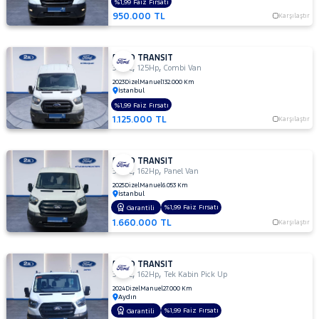
%1,99 Faiz Fırsatı
350
950.000 TL
Karşılaştır
M
350
M
FORD TRANSIT
ÇİFT
,
,
350 L
125Hp
Combi Van
KABİN
2023
Dizel
Manuel
132.000 Km
İstanbul
350 M
%1,99 Faiz Fırsatı
KAMYONET
1.125.000 TL
Karşılaştır
350
M
VAN
FORD TRANSIT
2.2
,
,
350 L
162Hp
Panel Van
350
2025
Dizel
Manuel
6.053 Km
İstanbul
MF
%1,99 Faiz Fırsatı
Garantili
350
1.660.000 TL
Karşılaştır
MF
VAN
350ED
FORD TRANSIT
KAMYONET
,
,
350 L
162Hp
Tek Kabin Pick Up
350L
2024
Dizel
Manuel
27.000 Km
Aydın
KAMYONET
%1,99 Faiz Fırsatı
Garantili
410 L