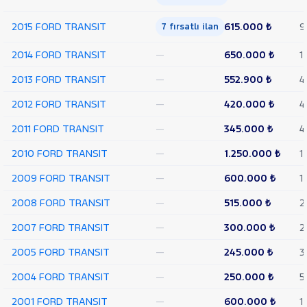
CUSTOM
Foton
2015 FORD TRANSIT
615.000 ₺
9
7 fırsatlı ilan
HONDA
2014 FORD TRANSIT
—
650.000 ₺
1
HYUNDAI
2013 FORD TRANSIT
—
552.900 ₺
4
ISUZU
2012 FORD TRANSIT
—
420.000 ₺
4
Iveco
Jaecoo
2011 FORD TRANSIT
—
345.000 ₺
4
JEEP
2010 FORD TRANSIT
—
1.250.000 ₺
1
KIA
2009 FORD TRANSIT
—
600.000 ₺
1
LANCIA
2008 FORD TRANSIT
—
515.000 ₺
2
MAN
MERCEDES-
2007 FORD TRANSIT
—
300.000 ₺
2
BENZ
MINI
2005 FORD TRANSIT
—
245.000 ₺
3
MITSUBISHI
2004 FORD TRANSIT
—
250.000 ₺
5
MOTORSIKLET
2001 FORD TRANSIT
—
600.000 ₺
1