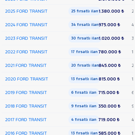
350 M
2025 FORD TRANSIT
1.380.000 ₺
2
KASALI
25 fırsatlı ilan
VAN
300
2024 FORD TRANSIT
975.000 ₺
4
34 fırsatlı ilan
SF
FWD
2023 FORD TRANSIT
1.020.000 ₺
3
30 fırsatlı ilan
VAN
350 E
2022 FORD TRANSIT
780.000 ₺
1
17 fırsatlı ilan
EKSTRA
UZUN
2021 FORD TRANSIT
845.000 ₺
2
ŞASI
20 fırsatlı ilan
VAN
2020 FORD TRANSIT
350
815.000 ₺
1
13 fırsatlı ilan
L
VAN
2019 FORD TRANSIT
715.000 ₺
6
6 fırsatlı ilan
350 L
YÜKSEK
2018 FORD TRANSIT
350.000 ₺
9
9 fırsatlı ilan
TAVAN
TRANSIT
2017 FORD TRANSIT
719.000 ₺
4
4 fırsatlı ilan
CONNECT
TRANSIT
COURIER
TRANSIT
2016 FORD TRANSIT
585.000 ₺
1
13 fırsatlı ilan