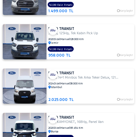
M
%1,99 Faiz Fırsatı
330
1.499.000 TL
Karşılaştır
S
330 S
KAMYONET
FORD TRANSIT
,
,
330 S
125Hp
Tek Kabin Pick Up
330S
2020
Dizel
Manuel
128.000 Km
KAMYONET
İzmir
350
%1,99 Faiz Fırsatı
E
958.000 TL
Karşılaştır
350
ED
FORD TRANSIT
350
,
,
440 E 14+1 Minibüs Tek Arka Teker Delux
121Hp
Combi Va
ED
2024
Dizel
Manuel
38.000 Km
VAN
İstanbul
350
2.025.000 TL
L
Karşılaştır
350 L
DURATORQ
FORD TRANSIT
ÇİFT KABİN
,
,
350L KAMYONET
168Hp
Panel Van
350
2020
Dizel
Manuel
181.454 Km
Bursa
LF