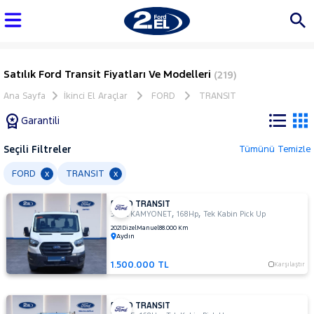
Satılık Ford Transit Fiyatları Ve Modelleri
(219)
Ana Sayfa
İkinci El Araçlar
FORD
TRANSIT
Garantili
Seçili Filtreler
Tümünü Temizle
Marka
FORD
TRANSIT
x
x
FORD TRANSIT
Tüm
,
,
350L KAMYONET
168Hp
Tek Kabin Pick Up
Araçlar
2021
Dizel
Manuel
88.000 Km
Aydın
AUDI
BMC
1.500.000 TL
Karşılaştır
BMW
BYD
FORD TRANSIT