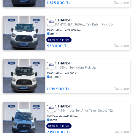
1.675.000 TL
Karşılaştır
MINIBUS
14+1 135
DELUX
FORD TRANSIT
,
,
410 L VAN
350L KAMYONET
168Hp
Tek Kabin Pick Up
AMBULANS
2019
Dizel
Manuel
251.000 Km
İzmir
410 L
%1,99 Faiz Fırsatı
VAN
938.000 TL
Karşılaştır
YÜKSEK
TAVAN
430 ED
FORD TRANSIT
EKSTRA
,
,
350 M
153Hp
Tek Kabin Pick Up
UZUN
2016
Dizel
Manuel
91.200 Km
Balıkesir
ŞASI
ÇIFT
ARKA
1.199.900 TL
Karşılaştır
TEKER
440 E
FORD TRANSIT
14+1
,
,
440 E 14+1 Minibüs Tek Arka Teker Delux
162Hp
MPV
Minibüs
2024
Dizel
Manuel
6.211 Km
Tek
Konya
Arka
%1,99 Faiz Fırsatı
Teker
2.150.000 TL
Karşılaştır