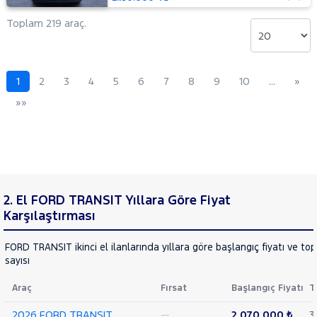
Delux
Toplam 219 araç.
440 E
16+1
Minibüs
Tek
Arka
1
2
3
4
5
6
7
8
9
10
…
»
Teker
»»
DLux
440 E
16+1
Minibüs
Tek
Arka
Teker
2. El FORD TRANSIT Yıllara Göre Fiyat
Trend
Karşılaştırması
460 ED
16+1
Minibüs
FORD TRANSIT ikinci el ilanlarında yıllara göre başlangıç fiyatı ve to
Trend
sayısı
Çift
Arka
Araç
Fırsat
Başlangıç Fiyatı
T
Teker
2026 FORD TRANSIT
—
2.070.000 ₺
3
KAMYONET