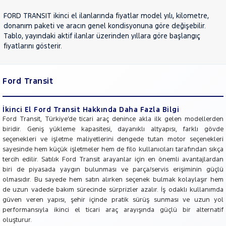
NISSAN
FORD TRANSIT ikinci el ilanlarında fiyatlar model yılı, kilometre,
OPEL
donanım paketi ve aracın genel kondisyonuna göre değişebilir.
PEUGEOT
Tablo, yayındaki aktif ilanlar üzerinden yıllara göre başlangıç
fiyatlarını gösterir.
RENAULT
SEAT
SKODA
Ford Transit
SSANGYONG
İkinci El Ford Transit Hakkında Daha Fazla Bilgi
SUBARU
Ford Transit, Türkiye’de ticari araç denince akla ilk gelen modellerden
TESLA
biridir. Geniş yükleme kapasitesi, dayanıklı altyapısı, farklı gövde
seçenekleri ve işletme maliyetlerini dengede tutan motor seçenekleri
TOYOTA
sayesinde hem küçük işletmeler hem de filo kullanıcıları tarafından sıkça
TRAKTÖR
tercih edilir. Satılık Ford Transit arayanlar için en önemli avantajlardan
biri de piyasada yaygın bulunması ve parça/servis erişiminin güçlü
VOLKSWAGEN
olmasıdır. Bu sayede hem satın alırken seçenek bulmak kolaylaşır hem
VOLVO
de uzun vadede bakım sürecinde sürprizler azalır. İş odaklı kullanımda
güven veren yapısı, şehir içinde pratik sürüş sunması ve uzun yol
performansıyla ikinci el ticari araç arayışında güçlü bir alternatif
oluşturur.