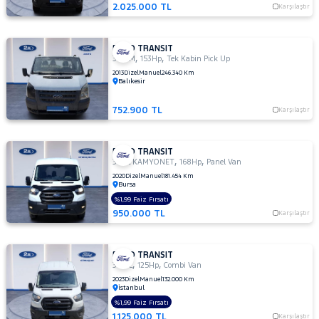
350ED
2.025.000 TL
Karşılaştır
KAMYONET
350L
KAMYONET
FORD TRANSIT
,
,
350 M
153Hp
Tek Kabin Pick Up
410 L
2013
Dizel
Manuel
246.340 Km
MINIBUS
Balıkesir
14+1 135
DELUX
752.900 TL
Karşılaştır
410 L VAN
AMBULANS
FORD TRANSIT
410 L
,
,
350L KAMYONET
168Hp
Panel Van
VAN
2020
Dizel
Manuel
181.454 Km
YÜKSEK
Bursa
TAVAN
%1,99 Faiz Fırsatı
430 ED
950.000 TL
Karşılaştır
EKSTRA
UZUN
ŞASI
FORD TRANSIT
,
,
ÇIFT
350 L
125Hp
Combi Van
ARKA
2023
Dizel
Manuel
132.000 Km
İstanbul
TEKER
%1,99 Faiz Fırsatı
440 E
1.125.000 TL
Karşılaştır