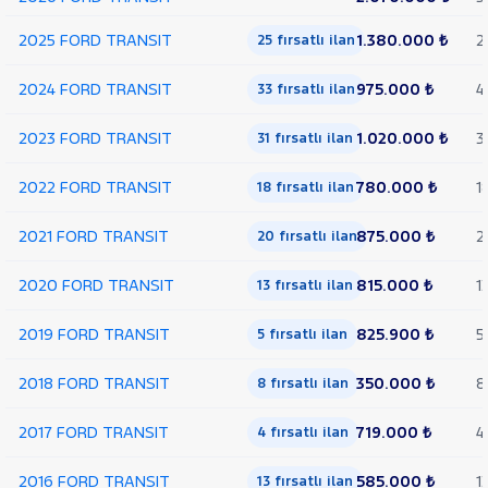
Trend
Çift
2025 FORD TRANSIT
1.380.000 ₺
2
25 fırsatlı ilan
Arka
Teker
2024 FORD TRANSIT
975.000 ₺
4
33 fırsatlı ilan
KAMYONET
350 M
2023 FORD TRANSIT
1.020.000 ₺
3
31 fırsatlı ilan
KASALI
VAN
2022 FORD TRANSIT
780.000 ₺
1
300
18 fırsatlı ilan
SF
FWD
2021 FORD TRANSIT
875.000 ₺
2
20 fırsatlı ilan
VAN
350 E
2020 FORD TRANSIT
815.000 ₺
1
13 fırsatlı ilan
EKSTRA
UZUN
2019 FORD TRANSIT
825.900 ₺
5
5 fırsatlı ilan
ŞASI
VAN
2018 FORD TRANSIT
350.000 ₺
8
350 ED
8 fırsatlı ilan
EKSTRA
UZUN
2017 FORD TRANSIT
719.000 ₺
4
4 fırsatlı ilan
ŞASI
ÇIFT
2016 FORD TRANSIT
585.000 ₺
1
13 fırsatlı ilan
ARKA