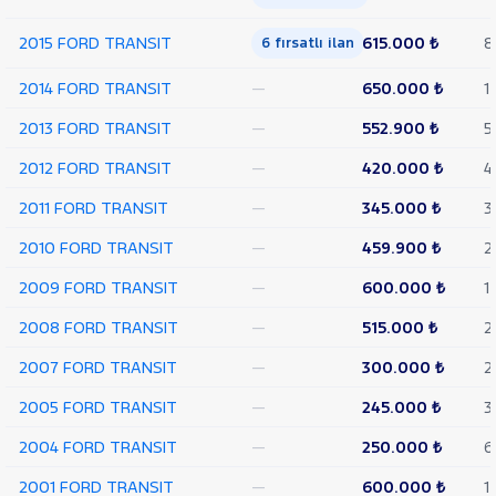
TEKER
2015 FORD TRANSIT
615.000 ₺
8
6 fırsatlı ilan
VAN
350
2014 FORD TRANSIT
—
650.000 ₺
1
L
VAN
2013 FORD TRANSIT
—
552.900 ₺
5
350 L
YÜKSEK
2012 FORD TRANSIT
—
420.000 ₺
4
TAVAN
TRANSIT
2011 FORD TRANSIT
—
345.000 ₺
3
CONNECT
TRANSIT
2010 FORD TRANSIT
—
459.900 ₺
2
COURIER
TRANSIT
2009 FORD TRANSIT
—
600.000 ₺
1
CUSTOM
Foton
2008 FORD TRANSIT
—
515.000 ₺
2
HONDA
2007 FORD TRANSIT
—
300.000 ₺
2
HYUNDAI
2005 FORD TRANSIT
—
245.000 ₺
3
ISUZU
2004 FORD TRANSIT
—
250.000 ₺
6
Iveco
Jaecoo
2001 FORD TRANSIT
—
600.000 ₺
1