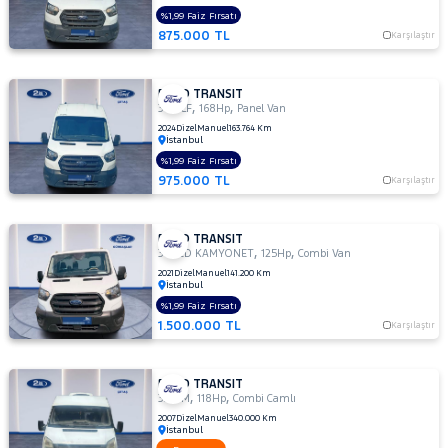
300
%1,99 Faiz Fırsatı
875.000 TL
S
Karşılaştır
TD
330
FORD TRANSIT
M
,
,
350 LF
168Hp
Panel Van
330
2024
Dizel
Manuel
163.764 Km
İstanbul
S
%1,99 Faiz Fırsatı
330 S
975.000 TL
Karşılaştır
KAMYONET
330S
KAMYONET
FORD TRANSIT
,
,
350
350ED KAMYONET
125Hp
Combi Van
E
2021
Dizel
Manuel
141.200 Km
İstanbul
350
%1,99 Faiz Fırsatı
ED
1.500.000 TL
Karşılaştır
350
ED
VAN
FORD TRANSIT
,
,
350
330 M
118Hp
Combi Camlı
L
2007
Dizel
Manuel
340.000 Km
İstanbul
350 L