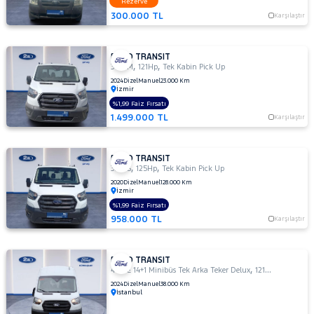
Rezerve
DURATORQ
300.000 TL
Karşılaştır
ÇİFT KABİN
350
LF
FORD TRANSIT
,
,
350 M
121Hp
Tek Kabin Pick Up
350
2024
Dizel
Manuel
23.000 Km
M
İzmir
350
%1,99 Faiz Fırsatı
M
1.499.000 TL
Karşılaştır
ÇİFT
KABİN
350 M
FORD TRANSIT
,
,
330 S
125Hp
Tek Kabin Pick Up
KAMYONET
2020
Dizel
Manuel
128.000 Km
350
İzmir
M
%1,99 Faiz Fırsatı
VAN
958.000 TL
Karşılaştır
2.2
350
MF
FORD TRANSIT
,
,
440 E 14+1 Minibüs Tek Arka Teker Delux
121Hp
Combi Va
350
2024
Dizel
Manuel
38.000 Km
MF
İstanbul
VAN