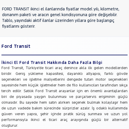
JEEP
FORD TRANSIT ikinci el ilanlarında fiyatlar model yılı, kilometre,
KIA
donanım paketi ve aracın genel kondisyonuna göre değişebilir.
Tablo, yayındaki aktif ilanlar üzerinden yıllara göre başlangıç
LANCIA
fiyatlarını gösterir.
MAN
MERCEDES-
BENZ
Ford Transit
MINI
MITSUBISHI
İkinci El Ford Transit Hakkında Daha Fazla Bilgi
MOTORSIKLET
Ford Transit, Türkiye’de ticari araç denince akla ilk gelen modellerden
biridir. Geniş yükleme kapasitesi, dayanıklı altyapısı, farklı gövde
NISSAN
seçenekleri ve işletme maliyetlerini dengede tutan motor seçenekleri
OPEL
sayesinde hem küçük işletmeler hem de filo kullanıcıları tarafından sıkça
tercih edilir. Satılık Ford Transit arayanlar için en önemli avantajlardan
PEUGEOT
biri de piyasada yaygın bulunması ve parça/servis erişiminin güçlü
RENAULT
olmasıdır. Bu sayede hem satın alırken seçenek bulmak kolaylaşır hem
de uzun vadede bakım sürecinde sürprizler azalır. İş odaklı kullanımda
SEAT
güven veren yapısı, şehir içinde pratik sürüş sunması ve uzun yol
SKODA
performansıyla ikinci el ticari araç arayışında güçlü bir alternatif
oluşturur.
SSANGYONG