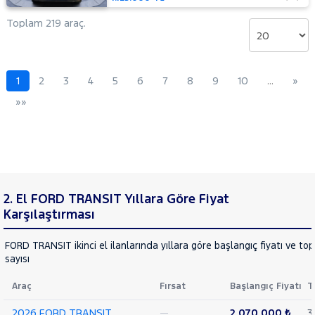
14+1
Minibüs
Toplam 219 araç.
Tek
Arka
Teker
Delux
1
2
3
4
5
6
7
8
9
10
…
»
440 E
»»
16+1
Minibüs
Tek
Arka
Teker
DLux
440 E
2. El FORD TRANSIT Yıllara Göre Fiyat
16+1
Minibüs
Karşılaştırması
Tek
Arka
FORD TRANSIT ikinci el ilanlarında yıllara göre başlangıç fiyatı ve to
Teker
sayısı
Trend
460 ED
Araç
Fırsat
Başlangıç Fiyatı
T
16+1
Minibüs
2026 FORD TRANSIT
—
2.070.000 ₺
3