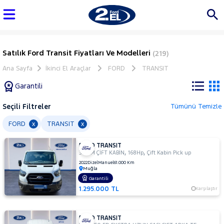
Satılık Ford Transit Fiyatları Ve Modelleri
(219)
Ana Sayfa
İkinci El Araçlar
FORD
TRANSIT
Garantili
Seçili Filtreler
Tümünü Temizle
Marka
FORD
TRANSIT
x
x
FORD TRANSIT
Tüm
,
,
350 M ÇİFT KABİN
168Hp
Çift Kabin Pick up
Araçlar
2022
Dizel
Manuel
61.000 Km
Muğla
AUDI
Garantili
BMC
1.295.000 TL
Karşılaştır
BMW
BYD
FORD TRANSIT