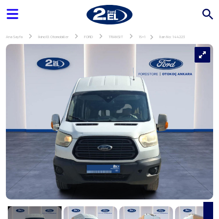
Ana Sayfa
İkinci El Otomobiller
FORD
TRANSIT
15+1
İlan No: 144223