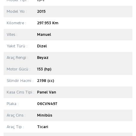
Model Tipi :
15+1
Model Yılı :
2015
Kilometre :
297.953 Km
Vites :
Manuel
Yakıt Türü :
Dizel
Araç Rengi :
Beyaz
Motor Gücü :
153 (hp)
Silindir Hacmi :
2.198 (cc)
Kasa Cins Tipi :
Panel Van
Plaka :
06CVN497
Araç Cins :
Minibüs
Araç Tip :
Ticari