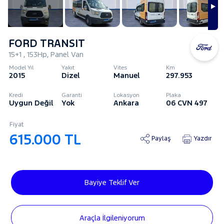
FORD TRANSIT
15+1 , 153Hp, Panel Van
Model Yıl
Yakıt
Vites
Km
2015
Dizel
Manuel
297.953
Kredi
Garanti
Lokasyon
Plaka
Uygun Değil
Yok
Ankara
06 CVN 497
Fiyat
615.000 TL
Paylaş
Yazdır
Bayiye Teklif Ver
Araçla İlgileniyorum