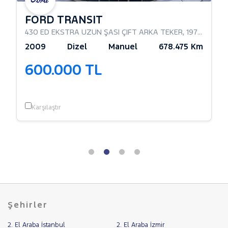
FORD TRANSIT
430 ED EKSTRA UZUN ŞASI ÇIFT ARKA TEKER
,
197Hp
,
Comb
2009
Dizel
Manuel
678.475 Km
600.000 TL
Karşılaştır
Şehirler
2. El Araba İstanbul
2. El Araba İzmir