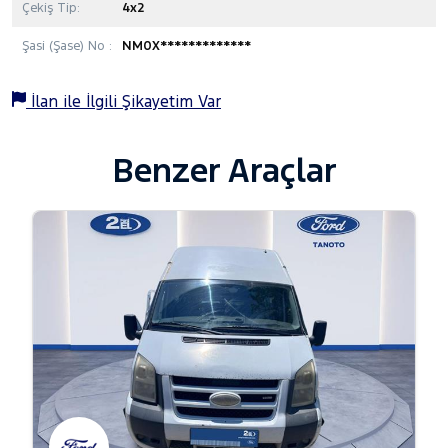
Çekiş Tip:
4x2
Şasi (Şase) No :
NM0X*************
İlan ile İlgili Şikayetim Var
Benzer Araçlar