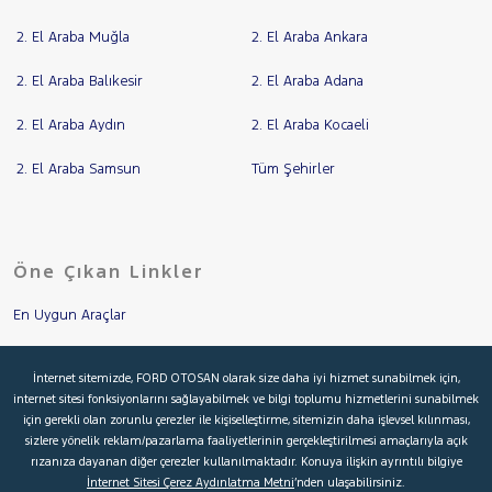
2. El Araba Muğla
2. El Araba Ankara
2. El Araba Balıkesir
2. El Araba Adana
2. El Araba Aydın
2. El Araba Kocaeli
2. El Araba Samsun
Tüm Şehirler
Öne Çıkan Linkler
En Uygun Araçlar
Aracımı Değerle
İnternet sitemizde, FORD OTOSAN olarak size daha iyi hizmet sunabilmek için,
internet sitesi fonksiyonlarını sağlayabilmek ve bilgi toplumu hizmetlerini sunabilmek
İkinci El Garanti
için gerekli olan zorunlu çerezler ile kişiselleştirme, sitemizin daha işlevsel kılınması,
sizlere yönelik reklam/pazarlama faaliyetlerinin gerçekleştirilmesi amaçlarıyla açık
Kampanyalar
rızanıza dayanan diğer çerezler kullanılmaktadır. Konuya ilişkin ayrıntılı bilgiye
İnternet Sitesi Çerez Aydınlatma Metni
’nden ulaşabilirsiniz.
Kredi Hesaplama & Başvuru