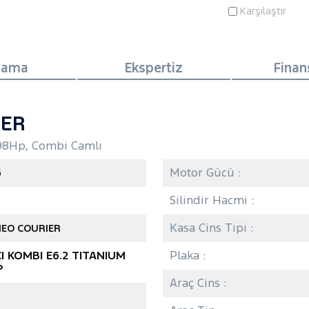
Karşılaştır
lama
Ekspertiz
Fina
IER
98Hp, Combi Camlı
6
Motor Gücü :
Silindir Hacmi :
Kasa Cins Tipi :
EO COURIER
CI KOMBI E6.2 TITANIUM
Plaka :
P
Araç Cins :