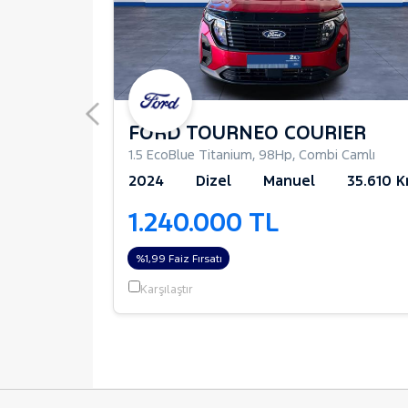
IER
FORD TOURNEO COURIER
 Camlı
1.5 EcoBlue Titanium
,
98Hp
,
Combi Camlı
37.000 Km
2024
Dizel
Manuel
35.610 
1.240.000 TL
%1,99 Faiz Fırsatı
Karşılaştır