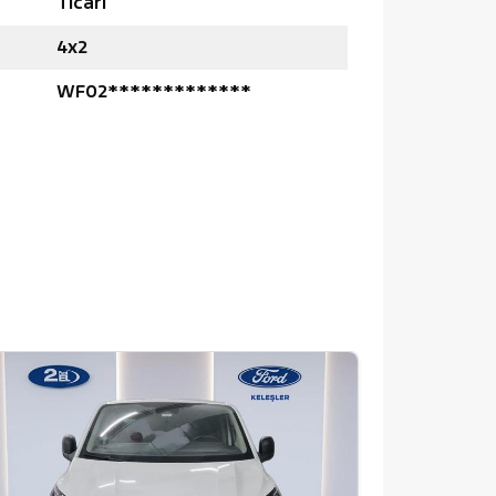
Ticari
4x2
WF02*************