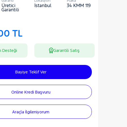
Garanti
Lokasyon
Plaka
Üretici
İstanbul
34 KMM 119
Garantili
000 TL
n Desteği
Garantili Satış
Bayiye Teklif Ver
Online Kredi Başvuru
Araçla İlgileniyorum