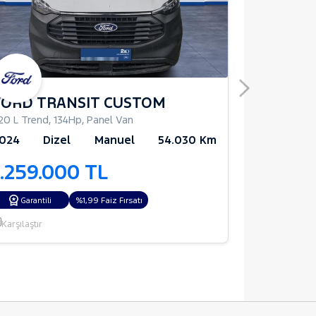
FORD TRANSIT CUSTOM
FORD T
20 L Trend
,
134Hp
,
Panel Van
1.5 EcoBlue 
024
Dizel
Manuel
54.030 Km
2024
D
1.259.000 TL
1.255.
%1,99 Faiz Fırsatı
Garantili
Garantili
Karşılaştır
Karşılaştır