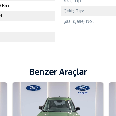
Araç Tip :
6 Km
Çekiş Tip:
l
Şasi (Şase) No :
Benzer Araçlar