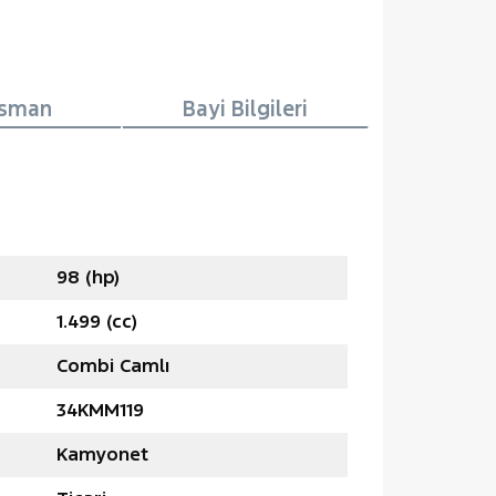
nsman
Bayi Bilgileri
98 (hp)
1.499 (cc)
Combi Camlı
34KMM119
Kamyonet