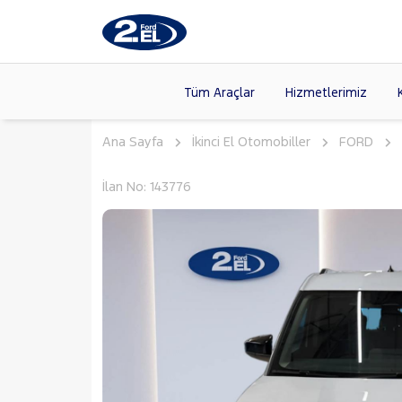
Tüm Araçlar
Hizmetlerimiz
Ana Sayfa
İkinci El Otomobiller
FORD
Markalar
>
FORD
(89
VOLKSW
Modeller
>
İlan No: 143776
CITROE
Kasalar
>
TOYOTA
SKODA
(