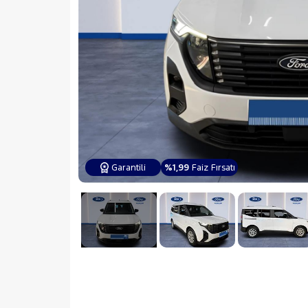
Garantili
%1,99
Faiz Fırsatı