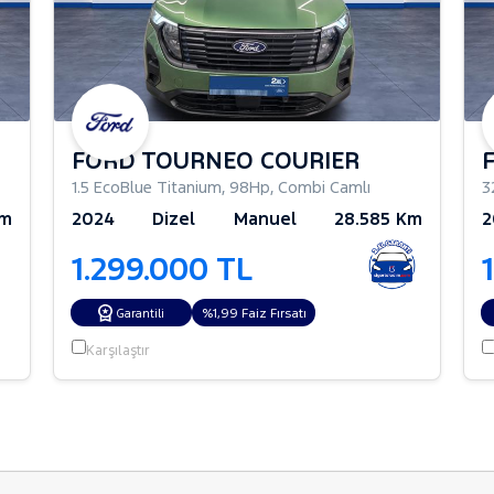
FORD TOURNEO COURIER
1.5 EcoBlue Titanium
,
98Hp
,
Combi Camlı
3
Km
2024
Dizel
Manuel
28.585 Km
2
1.299.000 TL
%1,99 Faiz Fırsatı
Garantili
Karşılaştır