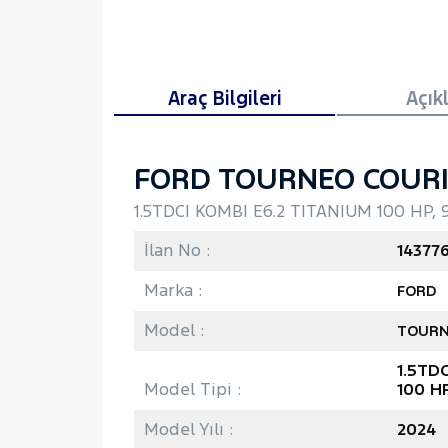
Araç Bilgileri
Açık
FORD TOURNEO COUR
1.5TDCI KOMBI E6.2 TITANIUM 100 HP, 
İlan No :
14377
Marka :
FORD
Model :
TOURN
1.5TD
Model Tipi :
100 H
Model Yılı :
2024