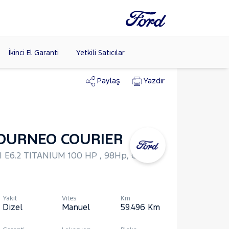
İkinci El Garanti
Yetkili Satıcılar
Paylaş
Yazdır
Tüm Markaları
Listele >
OURNEO COURIER
(8)
I E6.2 TITANIUM 100 HP , 98Hp, Combi
Yakıt
Vites
Km
Dizel
Manuel
59.496
Km