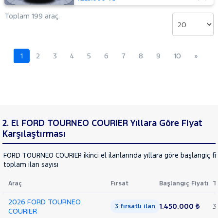
MITSUBISHI
MOTORSIKLET
Toplam 199 araç.
NISSAN
OPEL
1
2
3
4
5
6
7
8
9
10
»
PEUGEOT
RENAULT
SEAT
SKODA
SSANGYONG
2. El FORD TOURNEO COURIER Yıllara Göre Fiyat
SUBARU
Karşılaştırması
TESLA
FORD TOURNEO COURIER ikinci el ilanlarında yıllara göre başlangıç fi
TOGG
toplam ilan sayısı
TOYOTA
Araç
Fırsat
Başlangıç Fiyatı
T
TRAKTÖR
2026 FORD TOURNEO
VOLKSWAGEN
1.450.000 ₺
3
3 fırsatlı ilan
COURIER