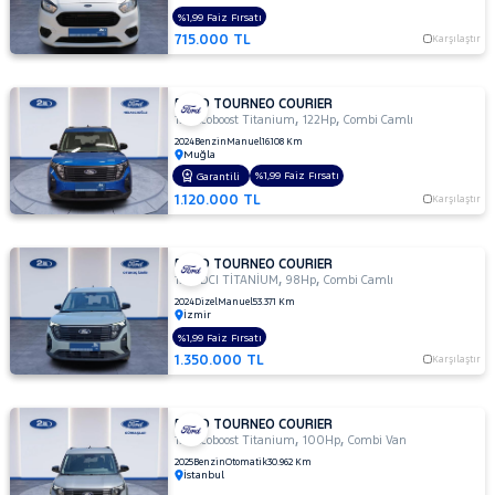
TDCI
%1,99 Faiz Fırsatı
BLACK
715.000 TL
Karşılaştır
LINE
1.5
TDCI
FORD TOURNEO COURIER
,
,
1.0 Ecoboost Titanium
122Hp
Combi Camlı
DELUX
2024
Benzin
Manuel
16.108 Km
1.5
Muğla
TDCI
%1,99 Faiz Fırsatı
Garantili
DELUXE
1.120.000 TL
Karşılaştır
1.5 TDCI
TITANIUM
PLUS
FORD TOURNEO COURIER
,
,
1.5 TDCI TİTANİUM
98Hp
Combi Camlı
1.5 TDCI
2024
Dizel
Manuel
53.371 Km
TİTANİUM
İzmir
1.5 TDCI
%1,99 Faiz Fırsatı
TİTANİUM
1.350.000 TL
Karşılaştır
PLUS
1.5
TDCI
FORD TOURNEO COURIER
,
,
1.0 Ecoboost Titanium
100Hp
Combi Van
TREND
2025
Benzin
Otomatik
30.962 Km
1.5
İstanbul
TDCi