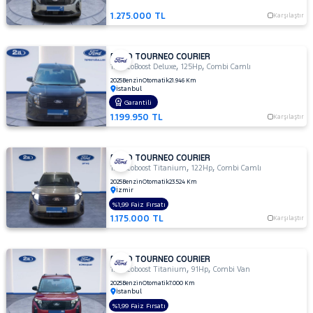
Delux
1.275.000 TL
Karşılaştır
1.5TDCI
KOMBI
E6.2
FORD TOURNEO COURIER
,
,
1.0 EcoBoost Deluxe
125Hp
Combi Camlı
TITANIUM
100 HP
2025
Benzin
Otomatik
21.946 Km
İstanbul
1.6 TDCI
Garantili
TITANIUM
1.199.950 TL
Karşılaştır
1.6 TDCI
TITANIUM
PLUS
FORD TOURNEO COURIER
,
,
1.0 Ecoboost Titanium
122Hp
Combi Camlı
MCA 1.5
2025
Benzin
Otomatik
23.524 Km
TDCI 95
İzmir
PS
%1,99 Faiz Fırsatı
Titanıum
1.175.000 TL
Karşılaştır
TOURNEO
Plus
COURIER
TOURNEO
FORD TOURNEO COURIER
JOURNEY
,
,
1.0 Ecoboost Titanium
91Hp
Combi Van
CUSTOM
2025
Benzin
Otomatik
7.000 Km
TRANSIT
İstanbul
TRANSIT
%1,99 Faiz Fırsatı