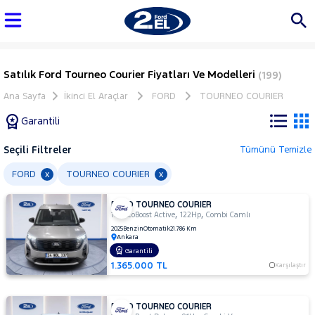
Satılık Ford Tourneo Courier Fiyatları Ve Modelleri
(199)
Ana Sayfa
İkinci El Araçlar
FORD
TOURNEO COURIER
Garantili
Seçili Filtreler
Tümünü Temizle
Marka
FORD
TOURNEO COURIER
x
x
FORD TOURNEO COURIER
Tüm
,
,
1.0 EcoBoost Active
122Hp
Combi Camlı
Araçlar
2025
Benzin
Otomatik
21.786 Km
Ankara
AUDI
Garantili
BMC
1.365.000 TL
Karşılaştır
BMW
BYD
FORD TOURNEO COURIER