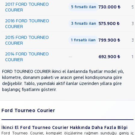
2017 FORD TOURNEO
730.000 ₺
5
5 fırsatlı ilan
COURIER
2016 FORD TOURNEO
575.900 ₺
3
3 fırsatlı ilan
COURIER
2015 FORD TOURNEO
799.900 ₺
3
1 fırsatlı ilan
COURIER
2014 FORD TOURNEO
—
692.900 ₺
1
COURIER
FORD TOURNEO COURIER ikinci el ilanlarında fiyatlar model yılı,
kilometre, donanım paketi ve aracın genel kondisyonuna göre
değişebilir. Tablo, yayındaki aktif ilanlar üzerinden yıllara göre
başlangıç fiyatlarını gösterir.
Ford Tourneo Courier
İkinci El Ford Tourneo Courier Hakkında Daha Fazla Bilgi
Ford Tourneo Courier, kompakt ölçülerine rağmen sunduğu geniş iç