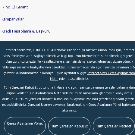
İkinci El Garanti
Kampanyalar
Kredi Hesaplama & Başvuru
İnternet sitemizde, FORD OTOSAN olarak size daha iyi hizmet sunabilmek için, internet
© 2026 Ford Türkiye
Ford Kurumsal
Hakkımızda
sitesi fonksiyonlarını sağlayabilmek ve bilgi toplumu hizmetlerini sunabilmek için gerekl
olan zorunlu çerezler ile kişiselleştirme, sitemizin daha işlevsel kılınması, sizlere yönelik
Şartlar & Kişisel Verilerin Korunması
S.S.S.
Faydalı Bağlantılar
reklam/pazarlama faaliyetlerinin gerçekleştirilmesi amaçlarıyla açık rızanıza dayanan diğ
Çerez Tercihleri
çerezler kullanılmaktadır. Konuya ilişkin ayrıntılı bilgiye
İnternet Sitesi Çerez Aydınlatma
Metni
’nden ulaşabilirsiniz.
Tüm Çerezleri Kabul Et butonuna tıklayarak, açık rızanıza dayanan çerezler bakımından
kişisel verilerinizin Aydınlatma Metni’nde belirtilen amaçlarla işlenmesini onaylamış
olursunuz. “Tüm Çerezleri Reddet” butonuna tıklayarak, zorunlu çerezler dışındaki çerezler
reddedebilirsiniz. Çerezleri kısmen devre dışı bırakmak için Çerez Ayarlarını Yönet butonu
tıklayınız.
Çerez Ayarlarını Yönet
Tüm Çerezleri Kabul Et
Tüm Çerezleri Reddet