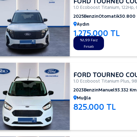
FORD TOURNEO CO
1.0 Ecoboost Titanium
,
122Hp
,
2025
Benzin
Otomatik
30.800
Aydın
1.275.000 TL
%1,99 Faiz
Fırsatı
FORD TOURNEO CO
1.0 Ecoboost Titanium Plus
,
9
2023
Benzin
Manuel
93.332 Km
Muğla
825.000 TL