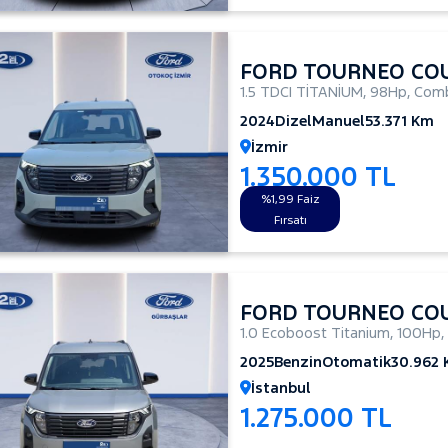
FORD TOURNEO CO
1.5 TDCI TİTANİUM
,
98Hp
,
Comb
2024
Dizel
Manuel
53.371 Km
İzmir
1.350.000 TL
%1,99 Faiz
Fırsatı
FORD TOURNEO CO
1.0 Ecoboost Titanium
,
100Hp
,
2025
Benzin
Otomatik
30.962
İstanbul
1.275.000 TL