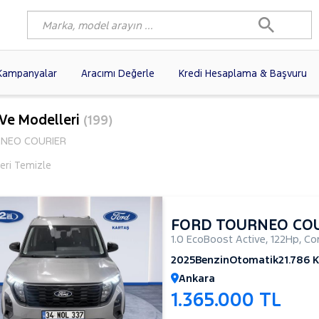
Kampanyalar
Aracımı Değerle
Kredi Hesaplama & Başvuru
1)
FIAT
(102)
RENAULT
(77)
 Ve Modelleri
(199)
AGEN
(58)
OPEL
(56)
PEUGEOT
(35)
NEO COURIER
I
(19)
CITROEN
(17)
TOYOTA
(14)
leri Temizle
)
KIA
(12)
VOLVO
(11)
9)
NISSAN
(9)
AUDI
(9)
FORD TOURNEO CO
1.0 EcoBoost Active
,
122Hp
,
Co
2025
Benzin
Otomatik
21.786 
Ankara
1.365.000 TL