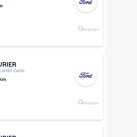
Km
Karşılaştır
URIER
Combi Camlı
 Km
Karşılaştır