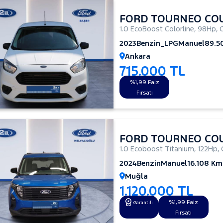
FORD TOURNEO CO
1.0 EcoBoost Colorline
,
98Hp
,
2023
Benzin_LPG
Manuel
89.5
Ankara
715.000 TL
%1,99 Faiz
Fırsatı
FORD TOURNEO CO
1.0 Ecoboost Titanium
,
122Hp
,
2024
Benzin
Manuel
16.108 Km
Muğla
1.120.000 TL
%1,99 Faiz
Garantili
Fırsatı