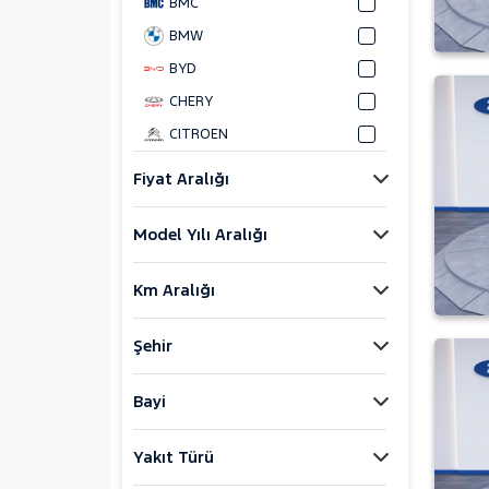
BMC
BMW
BYD
CHERY
CITROEN
CUPRA
Fiyat Aralığı
DACIA
Model Yılı Aralığı
DAIHATSU
FIAT
Km Aralığı
FORD
Bronco Sport
Şehir
C-MAX
ECOSPORT
Bayi
E-Tourneo Courier
Yakıt Türü
E-Transit