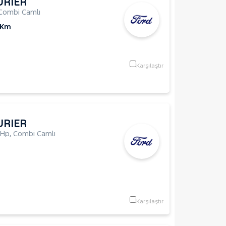
URIER
Combi Camlı
 Km
Karşılaştır
URIER
8Hp
,
Combi Camlı
Karşılaştır