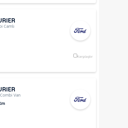
URIER
i Camlı
Karşılaştır
URIER
Combi Van
 Km