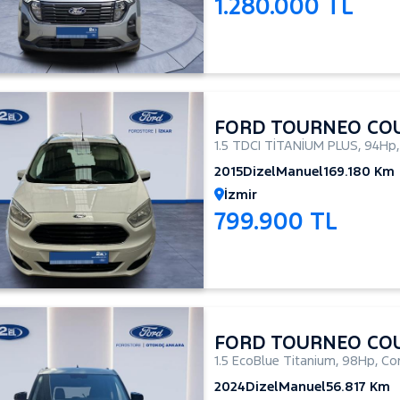
1.280.000 TL
FORD TOURNEO CO
1.5 TDCI TİTANİUM PLUS
,
94Hp
2015
Dizel
Manuel
169.180 Km
İzmir
799.900 TL
FORD TOURNEO CO
1.5 EcoBlue Titanium
,
98Hp
,
Co
2024
Dizel
Manuel
56.817 Km