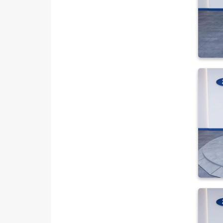
1.0 Ecoboost Titanium
1.0 Ecoboost Titanium Plus
1.0 EcoBoost Trend
1.5 ECOBLUE ACTIVE
1.5 EcoBlue Titanium
1.5 EcoBlue Trend
1.5 TDCI BLACK LINE
1.5 TDCI DELUX
1.5 TDCI DELUXE
1.5 TDCI TITANIUM PLUS
1.5 TDCI TİTANİUM
1.5 TDCI TİTANİUM PLUS
1.5 TDCI TREND
1.5 TDCi Delux
1.5TDCI KOMBI E6.2 TITANIUM
100 HP
1.6 TDCI TITANIUM
1.6 TDCI TITANIUM PLUS
MCA 1.5 TDCI 95 PS Titanıum