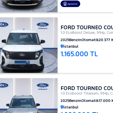
Garantili
FORD TOURNEO CO
1.0 EcoBoost Deluxe
,
91Hp
,
Com
2025
Benzin
Otomatik
20.377 
İstanbul
1.165.000 TL
FORD TOURNEO CO
1.0 Ecoboost Titanium
,
91Hp
,
C
2025
Benzin
Otomatik
17.000
İstanbul