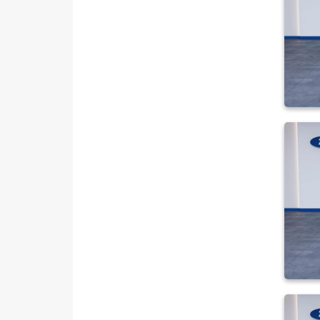
Plus
TOURNEO COURIER JOURNEY
TOURNEO CUSTOM
TRANSIT
TRANSIT CONNECT
TRANSIT COURIER
TRANSIT CUSTOM
Foton
HONDA
HYUNDAI
ISUZU
Iveco
Jaecoo
JEEP
KIA