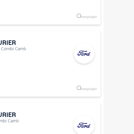
Karşılaştır
URIER
,
Combi Camlı
Karşılaştır
URIER
mbi Camlı