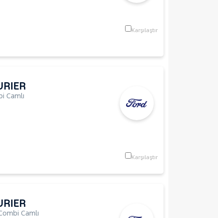
Karşılaştır
URIER
i Camlı
Karşılaştır
URIER
Combi Camlı