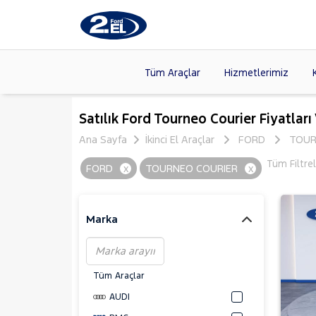
Tüm Araçlar
Hizmetlerimiz
Markalar
>
FORD
(89
Satılık Ford Tourneo Courier Fiyatları
VOLKSW
Ana Sayfa
İkinci El Araçlar
FORD
TOUR
Modeller
>
HYUNDA
Tüm Filtre
FORD
x
TOURNEO COURIER
x
Kasalar
>
DACIA
(13
SKODA
(
Marka
Tüm Araçlar
AUDI