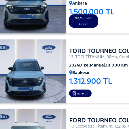
Ankara
1.500.000 TL
%1,99 Faiz
Fırsatı
FORD TOURNEO CO
1.5 TDCI TİTANİUM
,
98Hp
,
Comb
2024
Dizel
Manuel
38.000 Km
Balıkesir
1.312.900 TL
Garantili
FORD TOURNEO CO
1.0 Ecoboost Titanium
,
122Hp
,