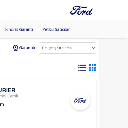
İkinci El Garanti
Yetkili Satıcılar
Garantili
Tüm Markaları
Listele >
URIER
mbi Camlı
Km