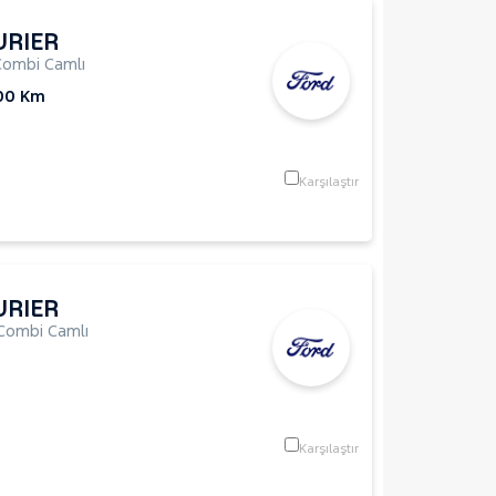
URIER
Combi Camlı
00 Km
Karşılaştır
URIER
Combi Camlı
Karşılaştır