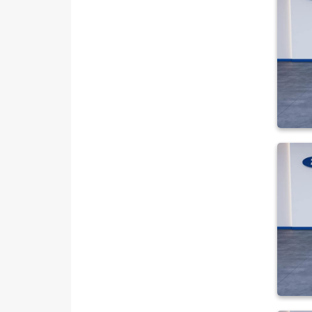
LANCIA
MAN
MERCEDES-BENZ
MINI
MITSUBISHI
MOTORSIKLET
NISSAN
OPEL
PEUGEOT
RENAULT
SEAT
SKODA
SSANGYONG
SUBARU
TESLA