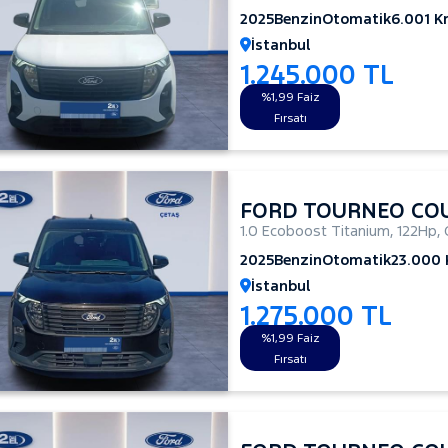
2025
Benzin
Otomatik
6.001 
İstanbul
1.245.000 TL
%1,99 Faiz
Fırsatı
FORD TOURNEO CO
1.0 Ecoboost Titanium
,
122Hp
,
2025
Benzin
Otomatik
23.000
İstanbul
1.275.000 TL
%1,99 Faiz
Fırsatı