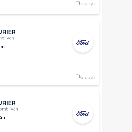
Karşılaştır
URIER
bi Van
Km
Karşılaştır
URIER
ombi Van
 Km