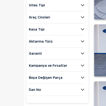
Explorer-E
Vites Tipi
F
FIESTA
Araç Cinsleri
FOCUS
Kasa Tipi
KUGA
MONDEO
Aktarma Türü
Mustang Mach-E
PUMA
Garanti
Puma-E
Kampanya ve Fırsatlar
RANGER
RANGER RAPTOR
Boya Değişen Parça
TOURNEO CONNECT
TOURNEO COURIER
İlan No
1.0 EcoBoost Active
1.0 EcoBoost Colorline
1.0 EcoBoost Deluxe