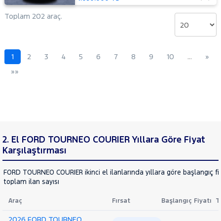
MOTORSIKLET
NISSAN
Toplam 202 araç.
OPEL
PEUGEOT
1
2
3
4
5
6
7
8
9
10
…
»
RENAULT
»»
SEAT
SKODA
SSANGYONG
SUBARU
TESLA
2. El FORD TOURNEO COURIER Yıllara Göre Fiyat
TOYOTA
Karşılaştırması
TRAKTÖR
FORD TOURNEO COURIER ikinci el ilanlarında yıllara göre başlangıç fi
VOLKSWAGEN
toplam ilan sayısı
VOLVO
Araç
Fırsat
Başlangıç Fiyatı
T
2026 FORD TOURNEO