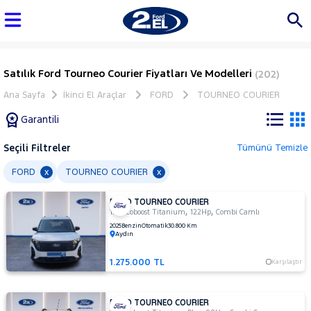
Satılık Ford Tourneo Courier Fiyatları Ve Modelleri
(202)
Ana Sayfa
İkinci El Araçlar
FORD
TOURNEO COURIER
Garantili
Seçili Filtreler
Tümünü Temizle
Marka
FORD
TOURNEO COURIER
x
x
FORD TOURNEO COURIER
Tüm
,
,
1.0 Ecoboost Titanium
122Hp
Combi Camlı
Araçlar
2025
Benzin
Otomatik
30.800 Km
Aydın
AUDI
BMC
1.275.000 TL
Karşılaştır
BMW
BYD
FORD TOURNEO COURIER