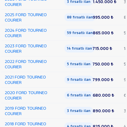
1.450.000 ₺
3
3 fırsatlı ilan
COURIER
2025 FORD TOURNEO
995.000 ₺
8
88 fırsatlı ilan
COURIER
2024 FORD TOURNEO
865.000 ₺
5
59 fırsatlı ilan
COURIER
2023 FORD TOURNEO
715.000 ₺
1
14 fırsatlı ilan
COURIER
2022 FORD TOURNEO
750.000 ₺
5
5 fırsatlı ilan
COURIER
2021 FORD TOURNEO
799.000 ₺
9
9 fırsatlı ilan
COURIER
2020 FORD TOURNEO
680.000 ₺
6
6 fırsatlı ilan
COURIER
2019 FORD TOURNEO
890.000 ₺
3
3 fırsatlı ilan
COURIER
2018 FORD TOURNEO
825.000 ₺
4
4 fırsatlı ilan