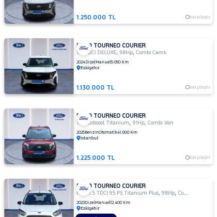
BLACK
LINE
1.250.000 TL
Karşılaştır
1.5
TDCI
DELUX
FORD TOURNEO COURIER
,
,
1.5
1.5 TDCI DELUXE
98Hp
Combi Camlı
TDCI
2024
Dizel
Manuel
5.050 Km
Eskişehir
DELUXE
1.5 TDCI
1.130.000 TL
Karşılaştır
TITANIUM
PLUS
1.5 TDCI
FORD TOURNEO COURIER
TİTANİUM
,
,
1.0 Ecoboost Titanium
91Hp
Combi Van
1.5 TDCI
2025
Benzin
Otomatik
41.000 Km
İstanbul
TİTANİUM
PLUS
1.225.000 TL
Karşılaştır
1.5
TDCI
TREND
FORD TOURNEO COURIER
,
,
1.5
MCA 1.5 TDCI 95 PS Titanıum Plus
98Hp
Combi Camlı
TDCi
2023
Dizel
Manuel
12.400 Km
Eskişehir
Delux