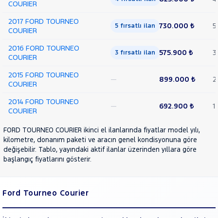
COURIER
2017 FORD TOURNEO
730.000 ₺
5
5 fırsatlı ilan
COURIER
2016 FORD TOURNEO
575.900 ₺
3
3 fırsatlı ilan
COURIER
2015 FORD TOURNEO
—
899.000 ₺
2
COURIER
2014 FORD TOURNEO
—
692.900 ₺
1
COURIER
FORD TOURNEO COURIER ikinci el ilanlarında fiyatlar model yılı,
kilometre, donanım paketi ve aracın genel kondisyonuna göre
değişebilir. Tablo, yayındaki aktif ilanlar üzerinden yıllara göre
başlangıç fiyatlarını gösterir.
Ford Tourneo Courier