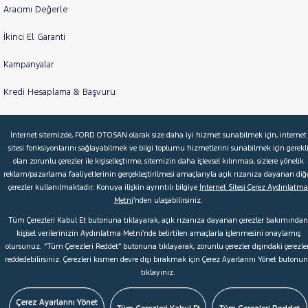
Aracımı Değerle
İkinci El Garanti
Kampanyalar
Kredi Hesaplama & Başvuru
İnternet sitemizde, FORD OTOSAN olarak size daha iyi hizmet sunabilmek için, internet
© 2026 Ford Türkiye
Ford Kurumsal
Hakkımızda
sitesi fonksiyonlarını sağlayabilmek ve bilgi toplumu hizmetlerini sunabilmek için gerekl
olan zorunlu çerezler ile kişiselleştirme, sitemizin daha işlevsel kılınması, sizlere yönelik
Şartlar & Kişisel Verilerin Korunması
S.S.S.
Faydalı Bağlantılar
reklam/pazarlama faaliyetlerinin gerçekleştirilmesi amaçlarıyla açık rızanıza dayanan diğ
Çerez Tercihleri
çerezler kullanılmaktadır. Konuya ilişkin ayrıntılı bilgiye
İnternet Sitesi Çerez Aydınlatma
Metni
’nden ulaşabilirsiniz.
Tüm Çerezleri Kabul Et butonuna tıklayarak, açık rızanıza dayanan çerezler bakımından
kişisel verilerinizin Aydınlatma Metni’nde belirtilen amaçlarla işlenmesini onaylamış
olursunuz. “Tüm Çerezleri Reddet” butonuna tıklayarak, zorunlu çerezler dışındaki çerezler
reddedebilirsiniz. Çerezleri kısmen devre dışı bırakmak için Çerez Ayarlarını Yönet butonu
tıklayınız.
Çerez Ayarlarını Yönet