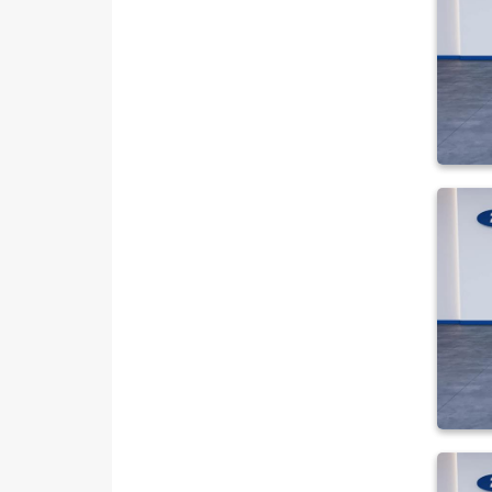
Plus
TOURNEO COURIER JOURNEY
TOURNEO CUSTOM
TRANSIT
TRANSIT CONNECT
TRANSIT COURIER
TRANSIT CUSTOM
Foton
HONDA
HYUNDAI
ISUZU
Iveco
Jaecoo
JEEP
KIA