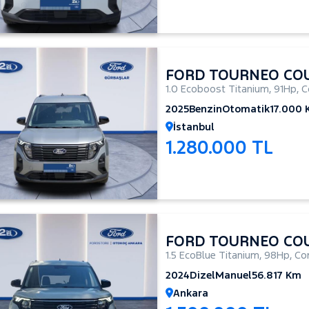
FORD TOURNEO CO
1.0 Ecoboost Titanium
,
91Hp
,
C
2025
Benzin
Otomatik
17.000
İstanbul
1.280.000 TL
FORD TOURNEO CO
1.5 EcoBlue Titanium
,
98Hp
,
Co
2024
Dizel
Manuel
56.817 Km
Ankara