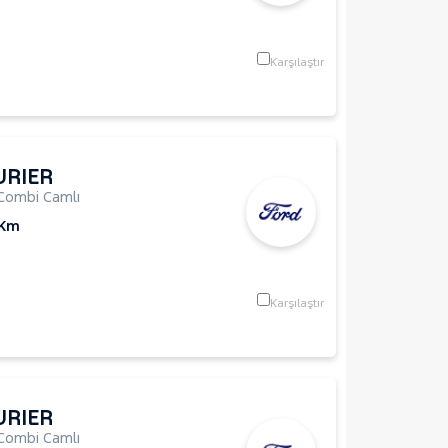
Karşılaştır
URIER
Combi Camlı
 Km
Karşılaştır
URIER
Combi Camlı