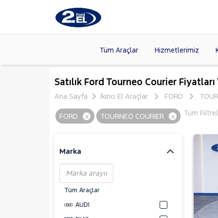
Tüm Araçlar
Hizmetlerimiz
Markalar
>
FORD
(8
Satılık Ford Tourneo Courier Fiyatları
VOLKSW
Ana Sayfa
İkinci El Araçlar
FORD
TOUR
Modeller
>
HYUNDA
Tüm Filtre
FORD
x
TOURNEO COURIER
x
Kasalar
>
DACIA
(13
SKODA
(
Marka
Tüm Araçlar
AUDI