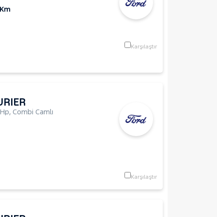
 Km
Karşılaştır
URIER
8Hp
,
Combi Camlı
Karşılaştır