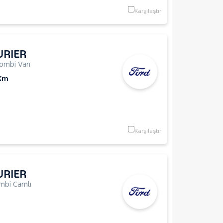
Karşılaştır
URIER
ombi Van
 Km
Karşılaştır
URIER
mbi Camlı