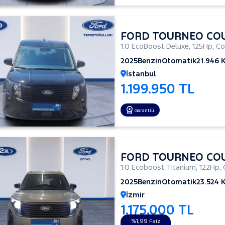
FORD TOURNEO CO
1.0 EcoBoost Deluxe
,
125Hp
,
Co
2025
Benzin
Otomatik
21.946 
İstanbul
1.199.950 TL
Garantili
FORD TOURNEO CO
1.0 Ecoboost Titanium
,
122Hp
,
2025
Benzin
Otomatik
23.524 
İzmir
1.175.000 TL
%1,99 Faiz