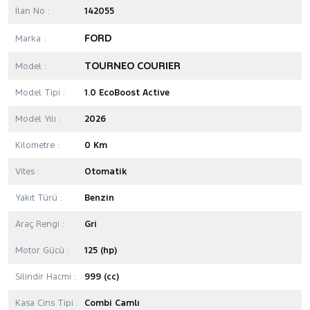
İlan No :
142055
FORD
Marka :
TOURNEO COURIER
Model :
Model Tipi :
1.0 EcoBoost Active
Model Yılı :
2026
Kilometre :
0 Km
Vites :
Otomatik
Yakıt Türü :
Benzin
Araç Rengi :
Gri
Motor Gücü :
125 (hp)
Silindir Hacmi :
999 (cc)
Kasa Cins Tipi :
Combi Camlı