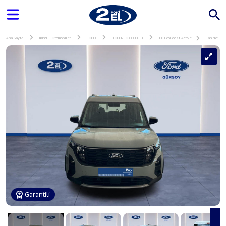
Ana Sayfa
İkinci El Otomobiller
FORD
TOURNEO COURIER
1.0 EcoBoost Active
İlan No: 142
Garantili