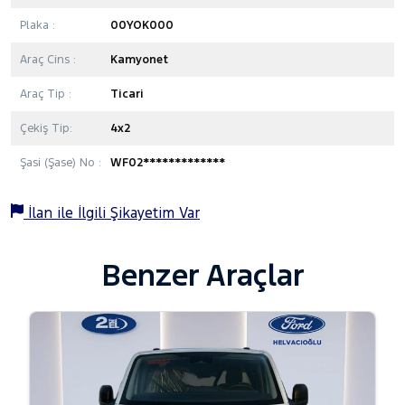
Plaka :
00YOK000
Araç Cins :
Kamyonet
Araç Tip :
Ticari
Çekiş Tip:
4x2
Şasi (Şase) No :
WF02*************
İlan ile İlgili Şikayetim Var
Benzer Araçlar