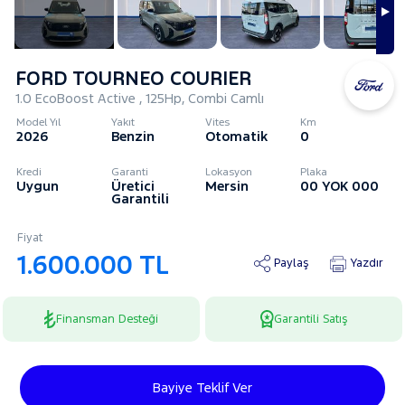
FORD TOURNEO COURIER
1.0 EcoBoost Active , 125Hp, Combi Camlı
Model Yıl
Yakıt
Vites
Km
2026
Benzin
Otomatik
0
Kredi
Garanti
Lokasyon
Plaka
Uygun
Üretici
Mersin
00 YOK 000
Garantili
Fiyat
1.600.000 TL
Paylaş
Yazdır
Finansman Desteği
Garantili Satış
Bayiye Teklif Ver