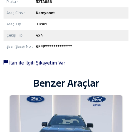
Plaka :
52TA888
Araç Cins :
Kamyonet
Araç Tip :
Ticari
Çekiş Tip:
4x4
Şasi (Şase) No :
6FPP*************
İlan ile İlgili Şikayetim Var
Benzer Araçlar