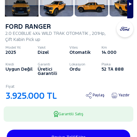
FORD RANGER
2.0 ECOBLUE 4X4 WILD TRAK OTOMATİK , 201Hp,
Çift Kabin Pick up
Model Yıl
Yakıt
Vites
Km
2025
Dizel
Otomatik
14.000
Kredi
Garanti
Lokasyon
Plaka
Uygun Değil
Üretici
Ordu
52 TA 888
Garantili
Fiyat
3.925.000 TL
Paylaş
Yazdır
Garantili Satış