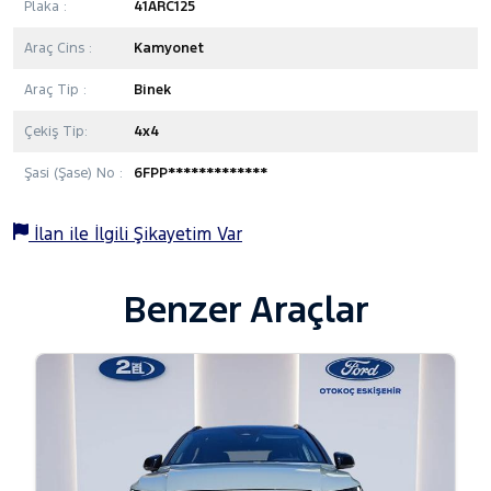
Plaka :
41ARC125
Araç Cins :
Kamyonet
Araç Tip :
Binek
Çekiş Tip:
4x4
Şasi (Şase) No :
6FPP*************
İlan ile İlgili Şikayetim Var
Benzer Araçlar