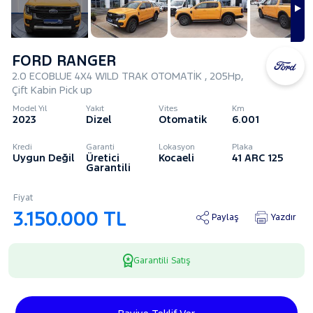
FORD RANGER
2.0 ECOBLUE 4X4 WILD TRAK OTOMATİK , 205Hp,
Çift Kabin Pick up
Model Yıl
Yakıt
Vites
Km
2023
Dizel
Otomatik
6.001
Kredi
Garanti
Lokasyon
Plaka
Uygun Değil
Üretici
Kocaeli
41 ARC 125
Garantili
Fiyat
3.150.000 TL
Paylaş
Yazdır
Garantili Satış