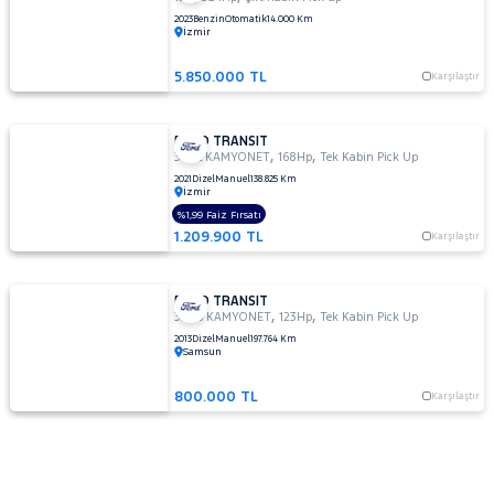
2023
Benzin
Otomatik
14.000 Km
İzmir
5.850.000 TL
Karşılaştır
FORD TRANSIT
,
,
350L KAMYONET
168Hp
Tek Kabin Pick Up
2021
Dizel
Manuel
138.825 Km
İzmir
%1,99 Faiz Fırsatı
1.209.900 TL
Karşılaştır
FORD TRANSIT
,
,
330S KAMYONET
123Hp
Tek Kabin Pick Up
2013
Dizel
Manuel
197.764 Km
Samsun
800.000 TL
Karşılaştır