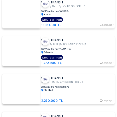
FORD TRANSIT
,
,
350 LF
168Hp
Tek Kabin Pick Up
2023
Dizel
Manuel
102.168 Km
Adana
%1,99 Faiz Fırsatı
1.185.000 TL
Karşılaştır
FORD TRANSIT
,
,
350 ED
168Hp
Tek Kabin Pick Up
2022
Dizel
Manuel
194.875 Km
Balıkesir
%1,99 Faiz Fırsatı
1.472.900 TL
Karşılaştır
FORD TRANSIT
,
,
350 L
165Hp
Çift Kabin Pick up
2026
Dizel
Manuel
9.028 Km
İstanbul
2.270.000 TL
Karşılaştır
FORD TRANSIT