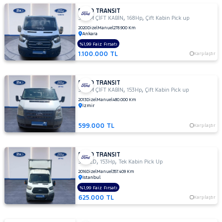
FORD TRANSIT
,
,
350 M ÇİFT KABİN
168Hp
Çift Kabin Pick up
2020
Dizel
Manuel
278.900 Km
Ankara
%1,99 Faiz Fırsatı
1.100.000 TL
Karşılaştır
FORD TRANSIT
,
,
350 M ÇİFT KABİN
153Hp
Çift Kabin Pick up
2013
Dizel
Manuel
480.000 Km
İzmir
599.000 TL
Karşılaştır
FORD TRANSIT
,
,
350 ED
153Hp
Tek Kabin Pick Up
2016
Dizel
Manuel
357.409 Km
İstanbul
%1,99 Faiz Fırsatı
625.000 TL
Karşılaştır