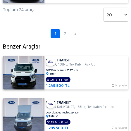
Toplam 24 araç.
1
2
»
Benzer Araçlar
FORD TRANSIT
,
,
350 LF
168Hp
Tek Kabin Pick Up
2023
Dizel
Manuel
83.388 Km
İzmir
%1,99 Faiz Fırsatı
1.249.900 TL
Karşılaştır
FORD TRANSIT
,
,
350ED KAMYONET
168Hp
Tek Kabin Pick Up
2024
Dizel
Manuel
172.964 Km
Antalya
%1,99 Faiz Fırsatı
1.285.500 TL
Karşılaştır