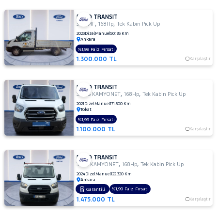
FORD TRANSIT
,
,
350 MF
168Hp
Tek Kabin Pick Up
2023
Dizel
Manuel
50.185 Km
Ankara
%1,99 Faiz Fırsatı
1.300.000 TL
Karşılaştır
FORD TRANSIT
,
,
330 S KAMYONET
168Hp
Tek Kabin Pick Up
2021
Dizel
Manuel
171.500 Km
Tokat
%1,99 Faiz Fırsatı
1.100.000 TL
Karşılaştır
FORD TRANSIT
,
,
350L KAMYONET
168Hp
Tek Kabin Pick Up
2024
Dizel
Manuel
122.320 Km
Ankara
%1,99 Faiz Fırsatı
Garantili
1.475.000 TL
Karşılaştır