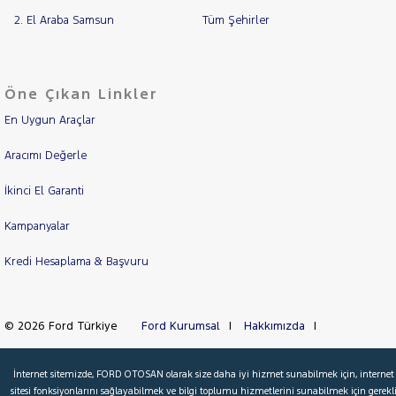
2. El Araba Samsun
Tüm Şehirler
Öne Çıkan Linkler
En Uygun Araçlar
Aracımı Değerle
İkinci El Garanti
Kampanyalar
Kredi Hesaplama & Başvuru
© 2026 Ford Türkiye
Ford Kurumsal
Hakkımızda
Şartlar & Kişisel Verilerin Korunması
S.S.S.
Faydalı Bağlantılar
İnternet sitemizde, FORD OTOSAN olarak size daha iyi hizmet sunabilmek için, internet
Çerez Tercihleri
sitesi fonksiyonlarını sağlayabilmek ve bilgi toplumu hizmetlerini sunabilmek için gerekl