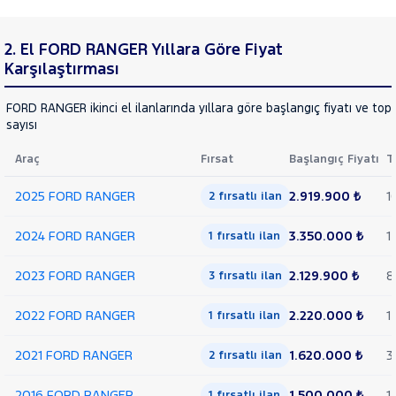
2. El FORD RANGER Yıllara Göre Fiyat
Karşılaştırması
FORD RANGER ikinci el ilanlarında yıllara göre başlangıç fiyatı ve top
sayısı
Araç
Fırsat
Başlangıç Fiyatı
T
2025 FORD RANGER
2.919.900 ₺
1
2 fırsatlı ilan
2024 FORD RANGER
3.350.000 ₺
1
1 fırsatlı ilan
2023 FORD RANGER
2.129.900 ₺
8
3 fırsatlı ilan
2022 FORD RANGER
2.220.000 ₺
1
1 fırsatlı ilan
2021 FORD RANGER
1.620.000 ₺
3
2 fırsatlı ilan
2016 FORD RANGER
1.500.000 ₺
1
1 fırsatlı ilan