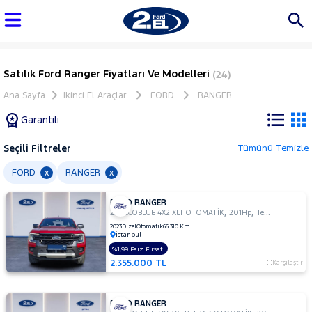
Satılık Ford Ranger Fiyatları Ve Modelleri
(24)
Ana Sayfa
İkinci El Araçlar
FORD
RANGER
Garantili
Seçili Filtreler
Tümünü Temizle
Marka
FORD
RANGER
x
x
FORD RANGER
Tüm
,
,
2.0 ECOBLUE 4X2 XLT OTOMATİK
201Hp
Tek Kabin Pick Up
Araçlar
2023
Dizel
Otomatik
66.310 Km
İstanbul
AUDI
%1,99 Faiz Fırsatı
BMC
2.355.000 TL
Karşılaştır
BMW
BYD
FORD RANGER