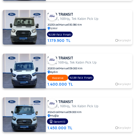
FORD TRANSIT
,
,
350 LF
168Hp
Tek Kabin Pick Up
2023
Dizel
Manuel
130.380 Km
İzmir
%1,99 Faiz Fırsatı
1.179.900 TL
Karşılaştır
FORD TRANSIT
,
,
350 L
168Hp
Tek Kabin Pick Up
2020
Dizel
Manuel
139.000 Km
Aydın
%1,99 Faiz Fırsatı
Rezerve
1.400.000 TL
Karşılaştır
FORD TRANSIT
,
,
350 LF
168Hp
Tek Kabin Pick Up
2024
Dizel
Manuel
39.000 Km
Muğla
Garantili
1.450.000 TL
Karşılaştır