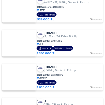
,
,
350L KAMYONET
168Hp
Tek Kabin Pick Up
2019
Dizel
Manuel
251.000 Km
İzmir
%1,99 Faiz Fırsatı
938.000 TL
Karşılaştır
FORD TRANSIT
,
,
350 MF
168Hp
Tek Kabin Pick Up
2023
Dizel
Manuel
18.742 Km
Van
%1,99 Faiz Fırsatı
Garantili
1.350.000 TL
Karşılaştır
FORD TRANSIT
,
,
350 M
162Hp
Tek Kabin Pick Up
2025
Dizel
Manuel
60.759 Km
Samsun
%1,99 Faiz Fırsatı
1.650.000 TL
Karşılaştır
FORD F
,
,
150
324Hp
Çift Kabin Pick up