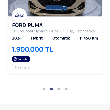
FORD PUMA
1.0 EcoBoost Hybrid ST-Line X
,
153Hp
,
Hatchback 5 Kapı
2024
Hybrit
Otomatik
11.450 Km
1.900.000 TL
Garantili
Karşılaştır