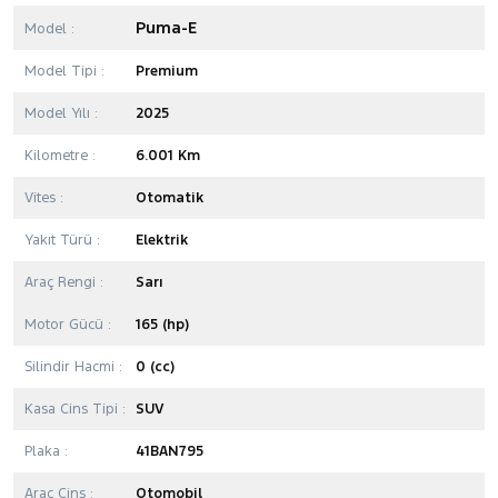
Puma-E
Model :
Model Tipi :
Premium
Model Yılı :
2025
Kilometre :
6.001 Km
Vites :
Otomatik
Yakıt Türü :
Elektrik
Araç Rengi :
Sarı
Motor Gücü :
165 (hp)
Silindir Hacmi :
0 (cc)
Kasa Cins Tipi :
SUV
Plaka :
41BAN795
Araç Cins :
Otomobil