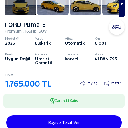
FORD Puma-E
Premium , 165Hp, SUV
Model Yıl
Yakıt
Vites
Km
2025
Elektrik
Otomatik
6.001
Kredi
Garanti
Lokasyon
Plaka
Uygun Değil
Üretici
Kocaeli
41 BAN 795
Garantili
Fiyat
1.765.000 TL
Paylaş
Yazdır
Garantili Satış
Bayiye Teklif Ver