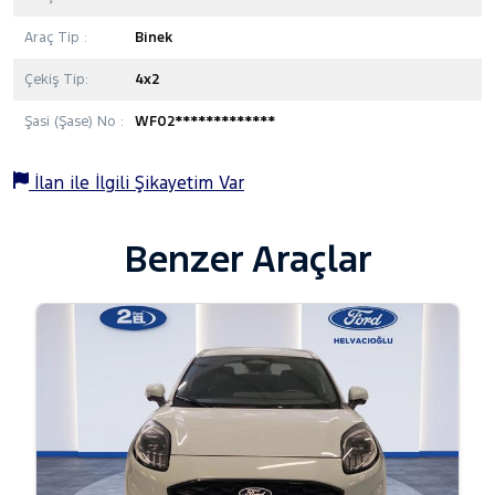
Araç Tip :
Binek
Çekiş Tip:
4x2
Şasi (Şase) No :
WF02*************
İlan ile İlgili Şikayetim Var
Benzer Araçlar