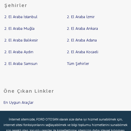
Şehirler
2. El Araba İstanbul
2. El Araba İzmir
2. El Araba Muğla
2. El Araba Ankara
2. El Araba Balıkesir
2. El Araba Adana
2. El Araba Aydın
2. El Araba Kocaeli
2. El Araba Samsun
Tüm Şehirler
Öne Çıkan Linkler
En Uygun Araçlar
Aracımı Değerle
İnternet sitemizde, FORD OTOSAN olarak size daha iyi hizmet sunabilmek için,
internet sitesi fonksiyonlarını sağlayabilmek ve bilgi toplumu hizmetlerini sunabilmek
İkinci El Garanti
için gerekli olan zorunlu çerezler ile kişiselleştirme, sitemizin daha işlevsel kılınması,