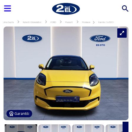
Ana Sayfa
İkinci El Otomobiller
FORD
Puma-E
Premium
İlan No: 143972
Garantili