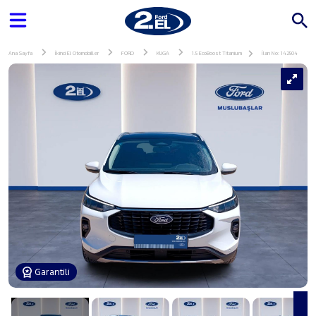
Ana Sayfa
İkinci El Otomobiller
FORD
KUGA
1.5 EcoBoost Titanium
İlan No: 142504
Garantili