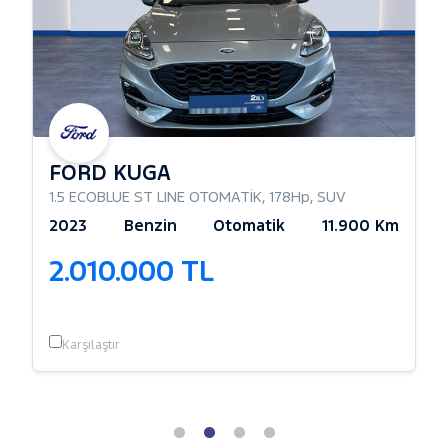
FORD KUGA
1.5 ECOBLUE ST LINE OTOMATİK
,
178Hp
,
SUV
2023
Benzin
Otomatik
11.900 Km
2.010.000 TL
Karşılaştır