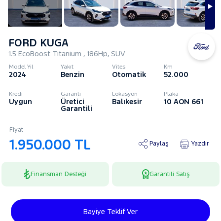
FORD KUGA
1.5 EcoBoost Titanium , 186Hp, SUV
Model Yıl
Yakıt
Vites
Km
2024
Benzin
Otomatik
52.000
Kredi
Garanti
Lokasyon
Plaka
Uygun
Üretici
Balıkesir
10 AON 661
Garantili
Fiyat
1.950.000 TL
Paylaş
Yazdır
Finansman Desteği
Garantili Satış
Bayiye Teklif Ver