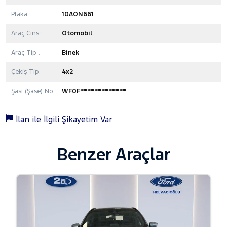
Plaka :
10AON661
Araç Cins :
Otomobil
Araç Tip :
Binek
Çekiş Tip:
4x2
Şasi (Şase) No :
WF0F*************
İlan ile İlgili Şikayetim Var
Benzer Araçlar