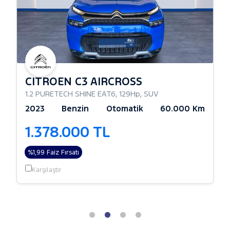
CITROEN C3 AIRCROSS
1.2 PURETECH SHINE EAT6
,
129Hp
,
SUV
2023
Benzin
Otomatik
60.000 Km
1.378.000 TL
%1,99 Faiz Fırsatı
Karşılaştır