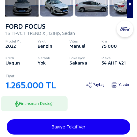
FORD FOCUS
1.5 TI-VCT TREND X , 121Hp, Sedan
Model Yıl
Yakıt
Vites
Km
2022
Benzin
Manuel
75.000
Kredi
Garanti
Lokasyon
Plaka
Uygun
Yok
Sakarya
54 AHT 421
Fiyat
1.265.000 TL
Paylaş
Yazdır
Finansman Desteği
Bayiye Teklif Ver