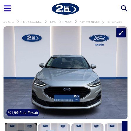
Ana Sayfa
İkinci El Otomobiller
FORD
FOCUS
1.5 TI-VCT TREND X
İlan No: 141519
%1,99
Faiz Fırsatı