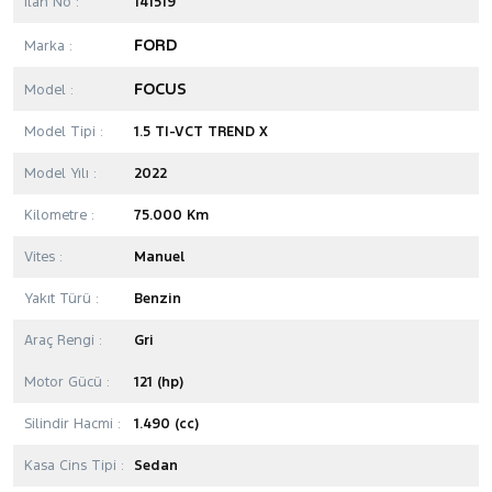
İlan No :
141519
FORD
Marka :
FOCUS
Model :
Model Tipi :
1.5 TI-VCT TREND X
Model Yılı :
2022
Kilometre :
75.000 Km
Vites :
Manuel
Yakıt Türü :
Benzin
Araç Rengi :
Gri
Motor Gücü :
121 (hp)
Silindir Hacmi :
1.490 (cc)
Kasa Cins Tipi :
Sedan