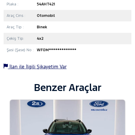
Plaka :
54AHT421
Araç Cins :
Otomobil
Araç Tip :
Binek
Çekiş Tip:
4x2
Şasi (Şase) No :
WF0M*************
İlan ile İlgili Şikayetim Var
Benzer Araçlar