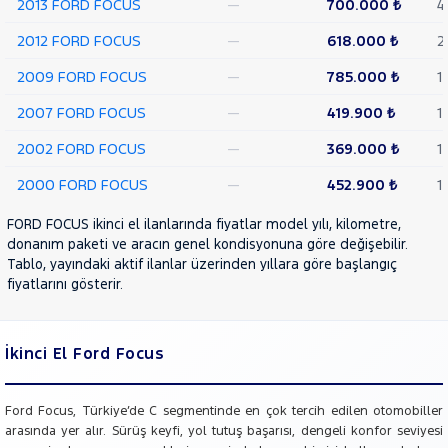
2013 FORD FOCUS
—
700.000 ₺
4
MOTORSIKLET
2012 FORD FOCUS
—
618.000 ₺
2
NISSAN
2009 FORD FOCUS
—
785.000 ₺
1
OPEL
PEUGEOT
2007 FORD FOCUS
—
419.900 ₺
1
RENAULT
2002 FORD FOCUS
—
369.000 ₺
1
SEAT
2000 FORD FOCUS
—
452.900 ₺
1
SKODA
FORD FOCUS ikinci el ilanlarında fiyatlar model yılı, kilometre,
SSANGYONG
donanım paketi ve aracın genel kondisyonuna göre değişebilir.
SUBARU
Tablo, yayındaki aktif ilanlar üzerinden yıllara göre başlangıç
fiyatlarını gösterir.
TESLA
TOYOTA
TRAKTÖR
İkinci El Ford Focus
VOLKSWAGEN
VOLVO
Ford Focus, Türkiye’de C segmentinde en çok tercih edilen otomobiller
arasında yer alır. Sürüş keyfi, yol tutuş başarısı, dengeli konfor seviyesi