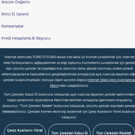
Aracımı Değerle
İkinci El Garanti
Kampanyalar
Kredi Hesaplama & Başvuru
İnternet sitemizde, FORD OTOSAN olarak size daha iyi hizmet sunabilmek için, internet
© 2026 Ford Türkiye
Ford Kurumsal
Hakkımızda
sitesi fonksiyonlarını sağlayabilmek ve bilgi toplumu hizmetlerini sunabilmek için gerekl
olan zorunlu çerezler ile kişiselleştirme, sitemizin daha işlevsel kılınması, sizlere yönelik
Şartlar & Kişisel Verilerin Korunması
S.S.S.
Faydalı Bağlantılar
reklam/pazarlama faaliyetlerinin gerçekleştirilmesi amaçlarıyla açık rızanıza dayanan diğ
Çerez Tercihleri
çerezler kullanılmaktadır. Konuya ilişkin ayrıntılı bilgiye
İnternet Sitesi Çerez Aydınlatma
Metni
’nden ulaşabilirsiniz.
Tüm Çerezleri Kabul Et butonuna tıklayarak, açık rızanıza dayanan çerezler bakımından
kişisel verilerinizin Aydınlatma Metni’nde belirtilen amaçlarla işlenmesini onaylamış
olursunuz. “Tüm Çerezleri Reddet” butonuna tıklayarak, zorunlu çerezler dışındaki çerezler
reddedebilirsiniz. Çerezleri kısmen devre dışı bırakmak için Çerez Ayarlarını Yönet butonu
tıklayınız.
Çerez Ayarlarını Yönet
Tüm Çerezleri Kabul Et
Tüm Çerezleri Reddet