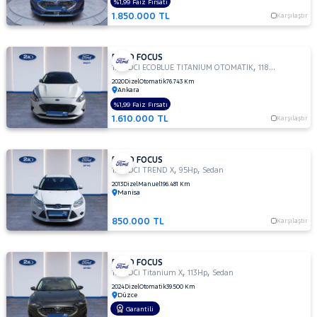
Titanium
%1,99 Faiz Fırsatı
X
1.850.000 TL
Karşılaştır
1.5 TI-VCT
TITANIUM
OTOMATIK
FORD FOCUS
,
,
1.5 TDCI ECOBLUE TITANIUM OTOMATIK
118Hp
Sedan
1.5 TI-
2020
Dizel
Otomatik
76.743 Km
VCT
Ankara
TREND
%1,99 Faiz Fırsatı
X
1.610.000 TL
Karşılaştır
1.5
TREND-
X
FORD FOCUS
,
,
1.6 TDCI TREND X
95Hp
Sedan
1.6
2013
Dizel
Manuel
196.481 Km
AMBIENTE
Manisa
1.6
Duratec
850.000 TL
Karşılaştır
Ti-VCT
Titanium
1.6
FORD FOCUS
,
,
1.5 TDCi Titanium X
113Hp
Sedan
GHIA
2024
Dizel
Otomatik
39.500 Km
1.6
Düzce
TDCI
Garantili