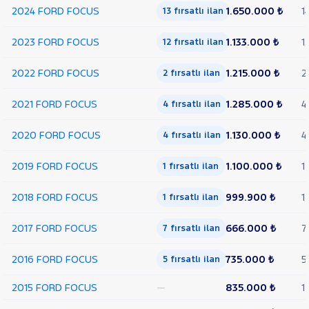
2024 FORD FOCUS
1.650.000 ₺
1
13 fırsatlı ilan
COURIER
TRANSIT
CUSTOM
2023 FORD FOCUS
1.133.000 ₺
1
12 fırsatlı ilan
Foton
2022 FORD FOCUS
1.215.000 ₺
2
2 fırsatlı ilan
HONDA
HYUNDAI
2021 FORD FOCUS
1.285.000 ₺
4
4 fırsatlı ilan
ISUZU
2020 FORD FOCUS
1.130.000 ₺
4
4 fırsatlı ilan
Iveco
Jaecoo
2019 FORD FOCUS
1.100.000 ₺
1
1 fırsatlı ilan
JEEP
2018 FORD FOCUS
999.900 ₺
1
1 fırsatlı ilan
KIA
LANCIA
2017 FORD FOCUS
666.000 ₺
7
7 fırsatlı ilan
MAN
MERCEDES-
2016 FORD FOCUS
735.000 ₺
5
5 fırsatlı ilan
BENZ
MINI
2015 FORD FOCUS
—
835.000 ₺
1
MITSUBISHI