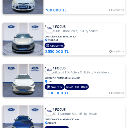
1.5 TDCI
700.000 TL
TITANIUM
Karşılaştır
1.5 TDCI
TITANIUM
FORD FOCUS
POWERSHIFT
,
,
1.5 EcoBlue Titanium X
84Hp
Sedan
1.5 TDCI
2024
Dizel
Otomatik
6.001 Km
İstanbul
Titanium
Opsiyonlu
Stil
2.550.000 TL
Karşılaştır
1.5
TDCI
TREND
FORD FOCUS
X
,
,
1.0 EcoBoost GTDi Active X
122Hp
Hatchback 5 Kapı
1.5 TDCi
2023
Benzin
Otomatik
41.234 Km
Titanium
İzmir
%1,99 Faiz Fırsatı
Garantili
1.5 TDCi
1.500.000 TL
Karşılaştır
Titanium
PWS
MCA 120
FORD FOCUS
BG 1499
,
,
1.5 TDCI Titanium Stil
113Hp
Sedan
CC
2024
Dizel
Otomatik
99.430 Km
1.5 TDCi
Ankara