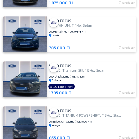
GHIA
1.875.000 TL
Karşılaştır
1.6 TDCI
TITANIUM
FORD FOCUS
1.6
,
,
1.6 TITANIUM
114Hp
Sedan
TDCI
2009
Benzin
Manuel
197.578 Km
TREND
İzmir
1.6
TDCI
785.000 TL
Karşılaştır
TREND
X
FORD FOCUS
1.6
,
,
1.5 TDCI Titanium Stil
113Hp
Sedan
TITANIUM
2024
Dizel
Otomatik
13.417 Km
1.6 TI-
Ankara
VCT
%1,99 Faiz Fırsatı
TREND
1.785.000 TL
Karşılaştır
X
1.6 TI-VCT
YENI
FORD FOCUS
,
,
1.5 TDCI TITANIUM POWERSHIFT
118Hp
StationWagon
TITANIUM
2015
Dizel
Yarı Otomatik
253.000 Km
POWERSHIFT
Konya
1.6 TREND
X
835.000 TL
Karşılaştır