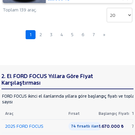
OTOMATIK
Toplam 139 araç.
2.0
TDCI
ST
KUGA
1
2
3
4
5
6
7
»
Mustang
Mach-E
PUMA
Puma-
E
RANGER
RANGER
2. El FORD FOCUS Yıllara Göre Fiyat
RAPTOR
TOURNEO
Karşılaştırması
CONNECT
TOURNEO
TOURNEO
FORD FOCUS ikinci el ilanlarında yıllara göre başlangıç fiyatı ve topl
COURIER
sayısı
COURIER
TOURNEO
JOURNEY
Araç
Fırsat
Başlangıç Fiyatı
T
CUSTOM
TRANSIT
TRANSIT
2025 FORD FOCUS
1.670.000 ₺
7
74 fırsatlı ilan
CONNECT
TRANSIT