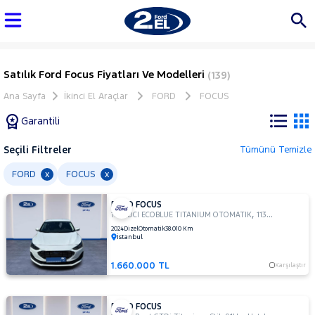
Satılık Ford Focus Fiyatları Ve Modelleri
(139)
Ana Sayfa
İkinci El Araçlar
FORD
FOCUS
Garantili
Seçili Filtreler
Tümünü Temizle
Marka
FORD
FOCUS
x
x
FORD FOCUS
Tüm
,
,
1.5 TDCI ECOBLUE TITANIUM OTOMATIK
113Hp
Sedan
Araçlar
2024
Dizel
Otomatik
38.010 Km
İstanbul
AUDI
BMC
1.660.000 TL
Karşılaştır
BMW
BYD
FORD FOCUS