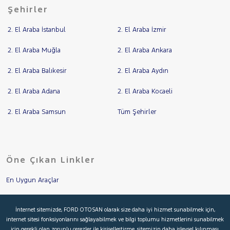
Şehirler
2. El Araba İstanbul
2. El Araba İzmir
2. El Araba Muğla
2. El Araba Ankara
2. El Araba Balıkesir
2. El Araba Aydın
2. El Araba Adana
2. El Araba Kocaeli
2. El Araba Samsun
Tüm Şehirler
Öne Çıkan Linkler
En Uygun Araçlar
Aracımı Değerle
İnternet sitemizde, FORD OTOSAN olarak size daha iyi hizmet sunabilmek için,
internet sitesi fonksiyonlarını sağlayabilmek ve bilgi toplumu hizmetlerini sunabilmek
İkinci El Garanti
için gerekli olan zorunlu çerezler ile kişiselleştirme, sitemizin daha işlevsel kılınması,