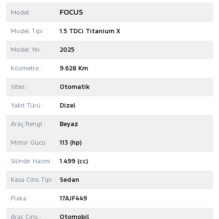
FOCUS
Model :
Model Tipi :
1.5 TDCi Titanium X
Model Yılı :
2025
Kilometre :
9.628 Km
Vites :
Otomatik
Yakıt Türü :
Dizel
Araç Rengi :
Beyaz
Motor Gücü :
113 (hp)
Silindir Hacmi :
1.499 (cc)
Kasa Cins Tipi :
Sedan
Plaka :
17AJF449
Araç Cins :
Otomobil