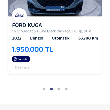
FORD KUGA
1.5 EcoBoost ST-Line Black Package
,
178Hp
,
SUV
2022
Benzin
Otomatik
63.780 Km
1.950.000 TL
Garantili
Karşılaştır