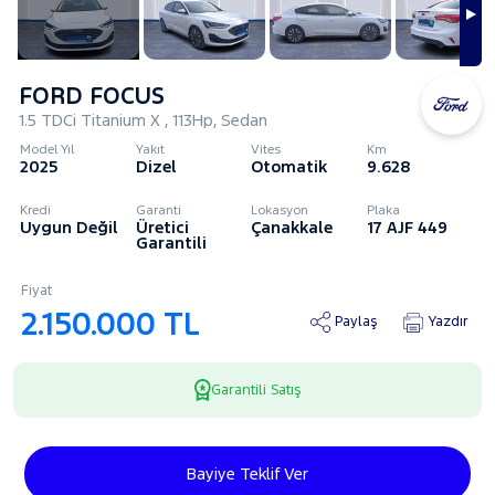
FORD FOCUS
1.5 TDCi Titanium X , 113Hp, Sedan
Model Yıl
Yakıt
Vites
Km
2025
Dizel
Otomatik
9.628
Kredi
Garanti
Lokasyon
Plaka
Uygun Değil
Üretici
Çanakkale
17 AJF 449
Garantili
Fiyat
2.150.000 TL
Paylaş
Yazdır
Garantili Satış
Bayiye Teklif Ver