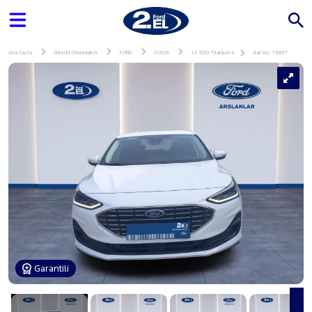
Ana Sayfa
İkinci El Otomobiller
FORD
FOCUS
1.5 TDCi Titanium X
İlan No: 136617
Garantili