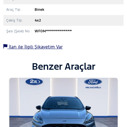
Araç Tip :
Binek
Çekiş Tip:
4x2
Şasi (Şase) No :
WF0M*************
İlan ile İlgili Şikayetim Var
Benzer Araçlar