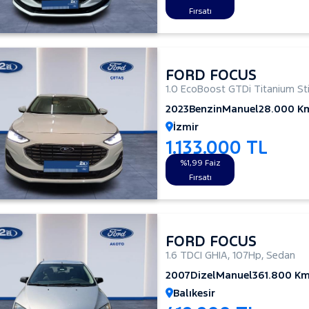
Fırsatı
FORD FOCUS
1.0 EcoBoost GTDi Titanium Sti
2023
Benzin
Manuel
28.000 K
İzmir
1.133.000 TL
%1,99 Faiz
Fırsatı
FORD FOCUS
1.6 TDCI GHIA
,
107Hp
,
Sedan
2007
Dizel
Manuel
361.800 K
Balıkesir