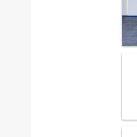
1.6 TI-VCT YENI TITANIUM
POWERSHIFT
1.6 TREND X OTOMATIK
2.0 TDCI ST
KUGA
MONDEO
Mustang Mach-E
PUMA
Puma-E
RANGER
RANGER RAPTOR
TOURNEO CONNECT
TOURNEO COURIER
TOURNEO COURIER JOURNEY
TOURNEO CUSTOM
TRANSIT