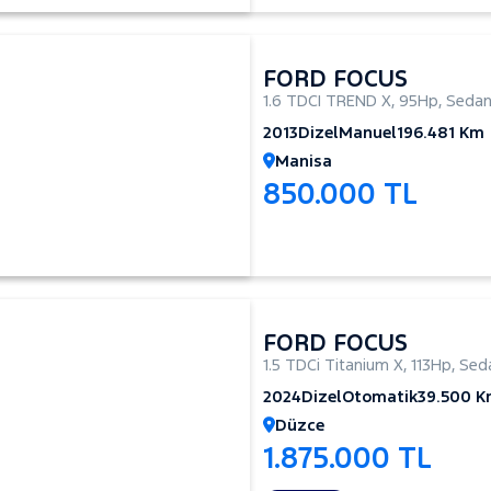
FORD FOCUS
1.6 TDCI TREND X
,
95Hp
,
Seda
2013
Dizel
Manuel
196.481 Km
Manisa
850.000 TL
FORD FOCUS
1.5 TDCi Titanium X
,
113Hp
,
Sed
2024
Dizel
Otomatik
39.500 
Düzce
1.875.000 TL