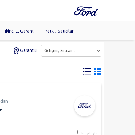
İkinci El Garanti
Yetkili Satıcılar
Garantili
Tüm Markaları
Listele >
edan
m
Karşılaştır