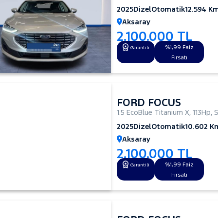
2025
Dizel
Otomatik
12.594 K
Aksaray
2.100.000 TL
%1,99 Faiz
Garantili
Fırsatı
FORD FOCUS
1.5 EcoBlue Titanium X
,
113Hp
,
2025
Dizel
Otomatik
10.602 K
Aksaray
2.100.000 TL
%1,99 Faiz
Garantili
Fırsatı