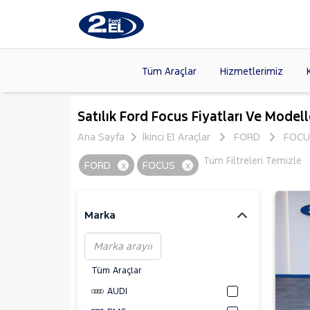
Tüm Araçlar
Hizmetlerimiz
Markalar
>
FORD
(87
Satılık Ford Focus Fiyatları Ve Modell
VOLKSW
Ana Sayfa
İkinci El Araçlar
FORD
FOCU
Modeller
>
HYUNDA
Tüm Filtreleri Temizle
FORD
x
FOCUS
x
Kasalar
>
DACIA
(13
SKODA
(
Marka
Tüm Araçlar
AUDI