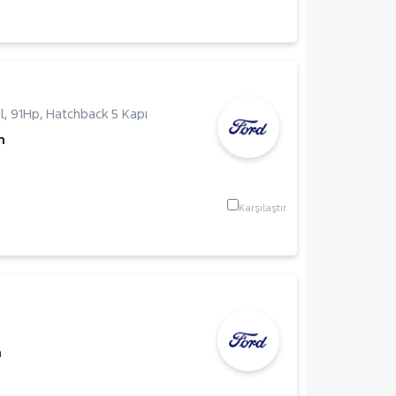
l
,
91Hp
,
Hatchback 5 Kapı
m
Karşılaştır
m