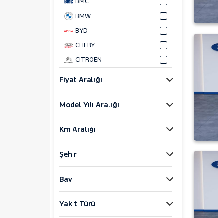
BMC
BMW
BYD
CHERY
CITROEN
CUPRA
Fiyat Aralığı
DACIA
Model Yılı Aralığı
DAIHATSU
FIAT
Km Aralığı
FORD
Bronco Sport
Şehir
C-MAX
ECOSPORT
Bayi
E-Tourneo Courier
Yakıt Türü
E-Transit