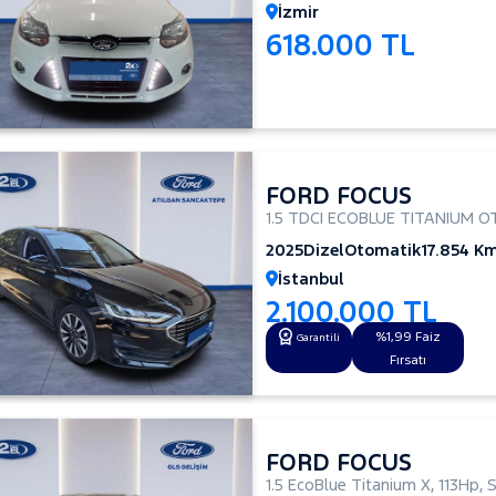
İzmir
618.000 TL
FORD FOCUS
1.5 TDCI ECOBLUE TITANIUM 
2025
Dizel
Otomatik
17.854 K
İstanbul
2.100.000 TL
%1,99 Faiz
Garantili
Fırsatı
FORD FOCUS
1.5 EcoBlue Titanium X
,
113Hp
,