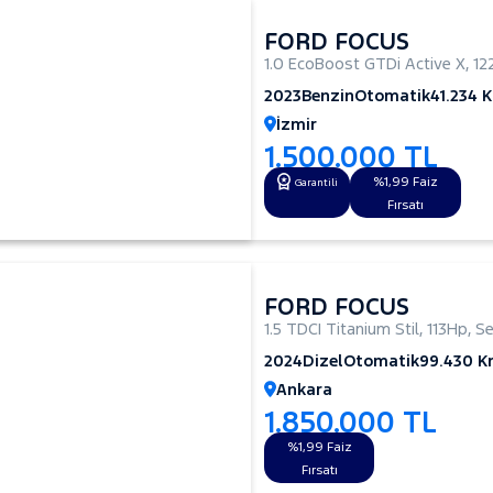
FORD FOCUS
1.0 EcoBoost GTDi Active X
,
12
2023
Benzin
Otomatik
41.234 
İzmir
1.500.000 TL
%1,99 Faiz
Garantili
Fırsatı
FORD FOCUS
1.5 TDCI Titanium Stil
,
113Hp
,
S
2024
Dizel
Otomatik
99.430 
Ankara
1.850.000 TL
%1,99 Faiz
Fırsatı