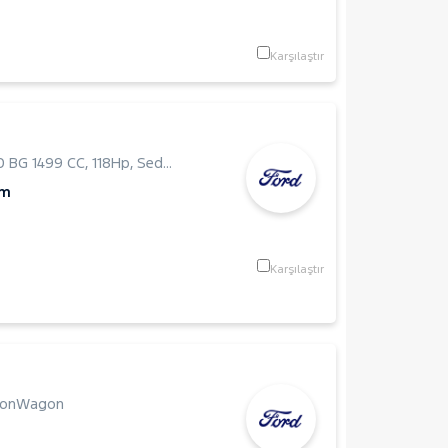
Karşılaştır
0 BG 1499 CC
,
118Hp
,
Sedan
Km
Karşılaştır
ionWagon