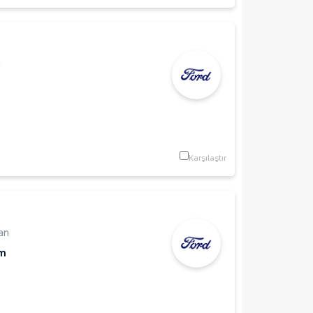
n
Karşılaştır
an
Km