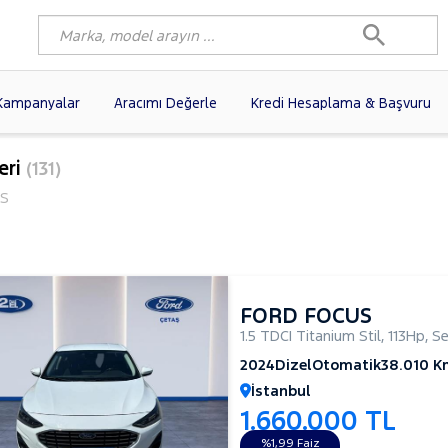
Kampanyalar
Aracımı Değerle
Kredi Hesaplama & Başvuru
9)
FIAT
(97)
RENAULT
(76)
eri
(131)
AGEN
(56)
OPEL
(54)
PEUGEOT
(35)
S
I
(19)
CITROEN
(17)
TOYOTA
(14)
)
KIA
(12)
VOLVO
(11)
9)
AUDI
(9)
NISSAN
(8)
FORD FOCUS
1.5 TDCI Titanium Stil
,
113Hp
,
S
2024
Dizel
Otomatik
38.010 K
İstanbul
1.660.000 TL
%1,99 Faiz