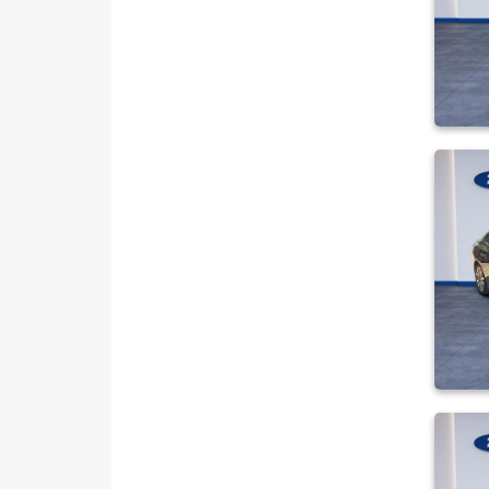
POWERSHIFT
1.5 TDCI Titanium Stil
1.5 TDCI TREND X
1.5 TDCi Titanium
1.5 TDCi Titanium PWS MCA
120 BG 1499 CC
1.5 TDCi Titanium X
1.5 TI-VCT TITANIUM
OTOMATIK
1.5 TI-VCT TREND X
1.5 TREND-X
1.6 AMBIENTE
1.6 Duratec Ti-VCT Titanium
1.6 GHIA
1.6 TDCI GHIA
1.6 TDCI TITANIUM
1.6 TDCI TREND X
1.6 TITANIUM
1.6 TI-VCT TREND X