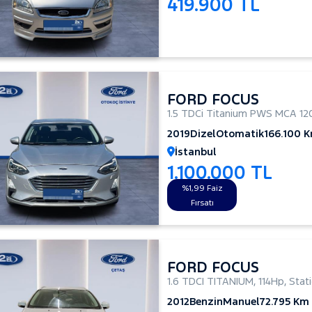
419.900 TL
FORD FOCUS
1.5 TDCi Titanium PWS MCA 12
2019
Dizel
Otomatik
166.100 
İstanbul
1.100.000 TL
%1,99 Faiz
Fırsatı
FORD FOCUS
1.6 TDCI TITANIUM
,
114Hp
,
Stat
2012
Benzin
Manuel
72.795 Km