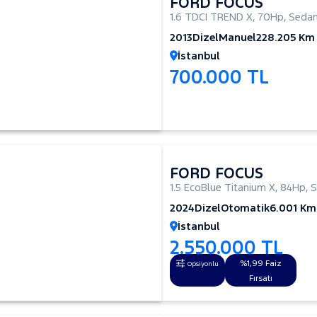
FORD FOCUS
1.6 TDCI TREND X
,
70Hp
,
Seda
2013
Dizel
Manuel
228.205 Km
İstanbul
700.000 TL
FORD FOCUS
1.5 EcoBlue Titanium X
,
84Hp
,
S
2024
Dizel
Otomatik
6.001 Km
İstanbul
2.550.000 TL
%1,99 Faiz
Opsiyonlu
Fırsatı