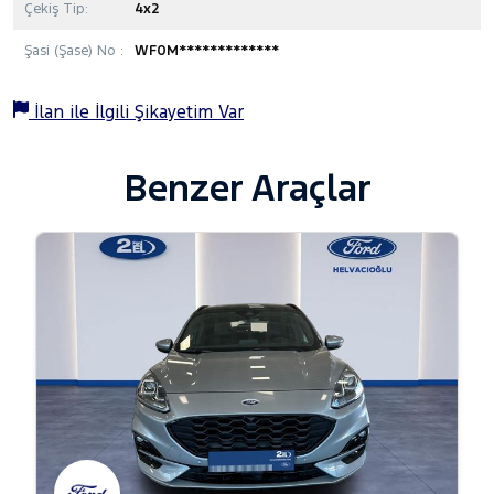
Çekiş Tip:
4x2
Şasi (Şase) No :
WF0M*************
İlan ile İlgili Şikayetim Var
Benzer Araçlar