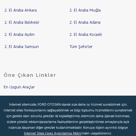
2. El Araba Ankara
2. El Araba Muğla
2. El Araba Balıkesir
2. El Araba Adana
2. El Araba Aydın
2. El Araba Kocaeli
2. El Araba Samsun
Tüm Şehirler
Öne Çıkan Linkler
En Uygun Araçlar
Aracımı Değerle
İnternet sitemizde, FORD OTOSAN olarak size daha iyi hizmet sunabilmek için,
internet sitesi fonksiyonlarını sağlayabilmek ve bilgi toplumu hizmetlerini sunabilmek
İkinci El Garanti
için gerekli olan zorunlu çerezler ile kişiselleştirme, sitemizin daha işlevsel kılınması,
sizlere yönelik reklam/pazarlama faaliyetlerinin gerçekleştirilmesi amaçlarıyla açık
Kampanyalar
rızanıza dayanan diğer çerezler kullanılmaktadır. Konuya ilişkin ayrıntılı bilgiye
İnternet Sitesi Çerez Aydınlatma Metni
’nden ulaşabilirsiniz.
Kredi Hesaplama & Başvuru