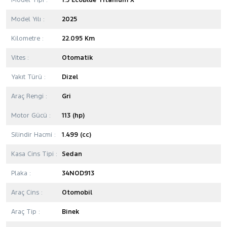
Model Tipi :
1.5 EcoBlue Titanium X
Model Yılı :
2025
Kilometre :
22.095 Km
Vites :
Otomatik
Yakıt Türü :
Dizel
Araç Rengi :
Gri
Motor Gücü :
113 (hp)
Silindir Hacmi :
1.499 (cc)
Kasa Cins Tipi :
Sedan
Plaka :
34NOD913
Araç Cins :
Otomobil
Araç Tip :
Binek