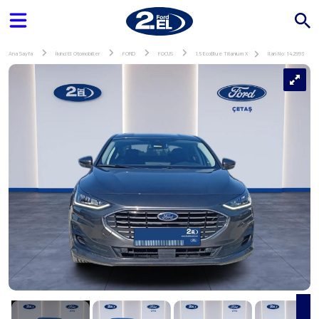
Ana Sayfa
İkinci El Otomobiller
FORD
FOCUS
1.5 EcoBlue Titanium X
İlan No: 142993