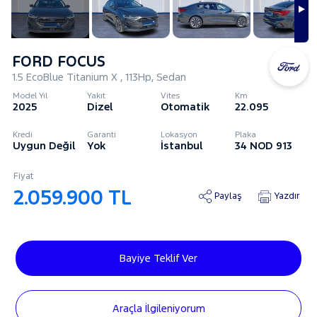
FORD FOCUS
1.5 EcoBlue Titanium X , 113Hp, Sedan
Model Yıl
Yakıt
Vites
Km
2025
Dizel
Otomatik
22.095
Kredi
Garanti
Lokasyon
Plaka
Uygun Değil
Yok
İstanbul
34 NOD 913
Fiyat
2.059.900 TL
Paylaş
Yazdır
Bayiye Teklif Ver
Araçla İlgileniyorum