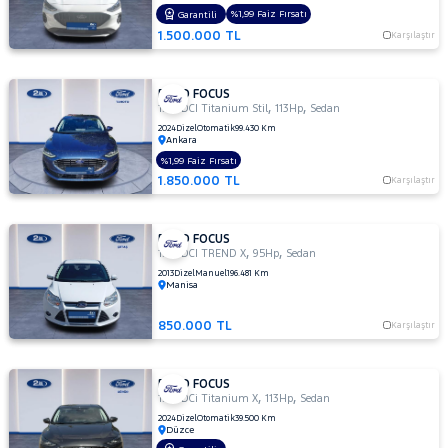
TITANIUM
%1,99 Faiz Fırsatı
Garantili
POWERSHIFT
1.500.000 TL
Karşılaştır
1.5 TDCI
Titanium
Stil
FORD FOCUS
1.5
,
,
1.5 TDCI Titanium Stil
113Hp
Sedan
TDCI
2024
Dizel
Otomatik
99.430 Km
Ankara
TREND
X
%1,99 Faiz Fırsatı
1.850.000 TL
Karşılaştır
1.5 TDCi
Titanium
1.5 TDCi
FORD FOCUS
Titanium
,
,
1.6 TDCI TREND X
95Hp
Sedan
PWS
2013
Dizel
Manuel
196.481 Km
MCA 120
Manisa
BG 1499
CC
850.000 TL
Karşılaştır
1.5 TDCi
Titanium
FORD FOCUS
X
,
,
1.5 TDCi Titanium X
113Hp
Sedan
1.5 TI-VCT
2024
Dizel
Otomatik
39.500 Km
TITANIUM
Düzce