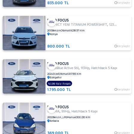
TDCI
835.000 TL
Karşılaştır
TREND
X
FORD FOCUS
1.6
,
,
1.6 TI-VCT YENI TITANIUM POWERSHIFT
123Hp
Sedan
TITANIUM
2013
Benzin
Otomatik
238.371 Km
1.6 TI-
Konya
VCT
TREND
800.000 TL
Karşılaştır
X
1.6 TI-VCT
FORD FOCUS
YENI
,
,
1.5 EcoBlue Active Stil
113Hp
Hatchback 5 Kapı
TITANIUM
2024
Dizel
Otomatik
17.553 Km
POWERSHIFT
Eskişehir
1.6 TREND
%1,99 Faiz Fırsatı
X
1.795.000 TL
Karşılaştır
OTOMATIK
2.0
TDCI
FORD FOCUS
,
,
1.6 GHIA
99Hp
Hatchback 5 Kapı
ST
2002
Benzin_LPG
Manuel
300.230 Km
Ankara
KUGA
MONDEO
369.000 TL
Karşılaştır