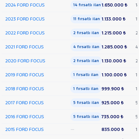
2024 FORD FOCUS
1.650.000 ₺
1
14 fırsatlı ilan
HYUNDAI
ISUZU
2023 FORD FOCUS
1.133.000 ₺
11
11 fırsatlı ilan
Iveco
2022 FORD FOCUS
1.215.000 ₺
2
2 fırsatlı ilan
Jaecoo
JEEP
2021 FORD FOCUS
1.285.000 ₺
4
4 fırsatlı ilan
KIA
2020 FORD FOCUS
1.130.000 ₺
2
2 fırsatlı ilan
LANCIA
MAN
2019 FORD FOCUS
1.100.000 ₺
1
1 fırsatlı ilan
MERCEDES-
BENZ
2018 FORD FOCUS
999.900 ₺
1
1 fırsatlı ilan
MINI
MITSUBISHI
2017 FORD FOCUS
925.000 ₺
5
5 fırsatlı ilan
MOTORSIKLET
2016 FORD FOCUS
735.000 ₺
5
5 fırsatlı ilan
NISSAN
OPEL
2015 FORD FOCUS
—
835.000 ₺
1
PEUGEOT