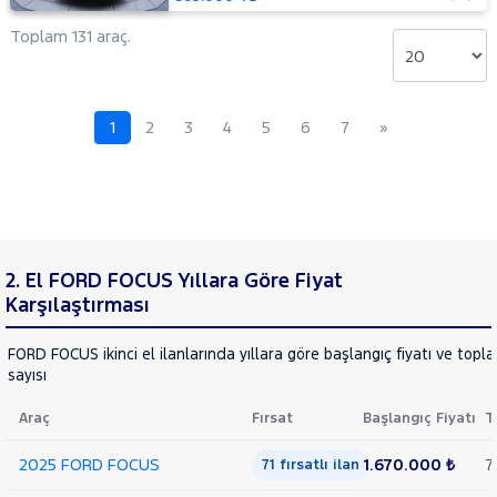
Mustang
Toplam 131 araç.
Mach-E
PUMA
Puma-
E
RANGER
1
2
3
4
5
6
7
»
RANGER
RAPTOR
TOURNEO
CONNECT
TOURNEO
TOURNEO
COURIER
COURIER
TOURNEO
2. El FORD FOCUS Yıllara Göre Fiyat
JOURNEY
Karşılaştırması
CUSTOM
TRANSIT
TRANSIT
FORD FOCUS ikinci el ilanlarında yıllara göre başlangıç fiyatı ve topl
CONNECT
TRANSIT
sayısı
COURIER
TRANSIT
Araç
Fırsat
Başlangıç Fiyatı
T
CUSTOM
Foton
2025 FORD FOCUS
1.670.000 ₺
7
71 fırsatlı ilan
HONDA