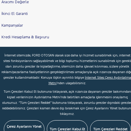
Aracımı Değerle
İkinci El Garanti
Kampanyalar
Kredi Hesaplama & Başvuru
İnternet sitemizde, FORD OTOSAN olarak size daha iyi hizmet sunabilmek için, internet
© 2026 Ford Türkiye
Ford Kurumsal
Hakkımızda
sitesi fonksiyonlarını sağlayabilmek ve bilgi toplumu hizmetlerini sunabilmek için gerekl
olan zorunlu çerezler ile kişiselleştirme, sitemizin daha işlevsel kılınması, sizlere yönelik
Şartlar & Kişisel Verilerin Korunması
S.S.S.
Faydalı Bağlantılar
reklam/pazarlama faaliyetlerinin gerçekleştirilmesi amaçlarıyla açık rızanıza dayanan diğ
Çerez Tercihleri
çerezler kullanılmaktadır. Konuya ilişkin ayrıntılı bilgiye
İnternet Sitesi Çerez Aydınlatma
Metni
’nden ulaşabilirsiniz.
Tüm Çerezleri Kabul Et butonuna tıklayarak, açık rızanıza dayanan çerezler bakımından
kişisel verilerinizin Aydınlatma Metni’nde belirtilen amaçlarla işlenmesini onaylamış
olursunuz. “Tüm Çerezleri Reddet” butonuna tıklayarak, zorunlu çerezler dışındaki çerezler
reddedebilirsiniz. Çerezleri kısmen devre dışı bırakmak için Çerez Ayarlarını Yönet butonu
tıklayınız.
Çerez Ayarlarını Yönet
Tüm Çerezleri Kabul Et
Tüm Çerezleri Reddet