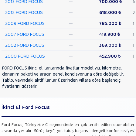
2013 FORD FOCUS
—
700.000 ₺
4
RENAULT
2012 FORD FOCUS
—
618.000 ₺
2
SEAT
2009 FORD FOCUS
—
785.000 ₺
1
SKODA
2007 FORD FOCUS
—
419.900 ₺
1
SSANGYONG
SUBARU
2002 FORD FOCUS
—
369.000 ₺
1
TESLA
2000 FORD FOCUS
—
452.900 ₺
1
TOGG
FORD FOCUS ikinci el ilanlarında fiyatlar model yılı, kilometre,
TOYOTA
donanım paketi ve aracın genel kondisyonuna göre değişebilir.
Tablo, yayındaki aktif ilanlar üzerinden yıllara göre başlangıç
TRAKTÖR
fiyatlarını gösterir.
VOLKSWAGEN
VOLVO
İkinci El Ford Focus
Ford Focus, Türkiye’de C segmentinde en çok tercih edilen otomobiller
arasında yer alır. Sürüş keyfi, yol tutuş başarısı, dengeli konfor seviyesi