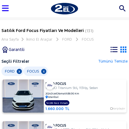
Satılık Ford Focus Fiyatları Ve Modelleri
(131)
Ana Sayfa
İkinci El Araçlar
FORD
FOCUS
Garantili
Seçili Filtreler
Tümünü Temizle
Marka
FORD
FOCUS
x
x
FORD FOCUS
Tüm
,
,
1.5 TDCI Titanium Stil
113Hp
Sedan
Araçlar
2024
Dizel
Otomatik
38.010 Km
İstanbul
AUDI
%1,99 Faiz Fırsatı
BMC
1.660.000 TL
Karşılaştır
BMW
BYD
FORD FOCUS