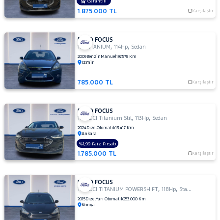
OTOMATIK
Garantili
1.875.000 TL
1.5 TI-
Karşılaştır
VCT
TREND
X
FORD FOCUS
,
,
1.6 TITANIUM
114Hp
Sedan
1.5
2009
Benzin
Manuel
197.578 Km
TREND-
İzmir
X
1.6
785.000 TL
Karşılaştır
AMBIENTE
1.6
FORD FOCUS
Duratec
,
,
1.5 TDCI Titanium Stil
113Hp
Sedan
Ti-VCT
2024
Dizel
Otomatik
13.417 Km
Titanium
Ankara
1.6
%1,99 Faiz Fırsatı
GHIA
1.785.000 TL
Karşılaştır
1.6
TDCI
GHIA
FORD FOCUS
,
,
1.5 TDCI TITANIUM POWERSHIFT
118Hp
StationWagon
1.6 TDCI
2015
Dizel
Yarı Otomatik
253.000 Km
TITANIUM
Konya
1.6