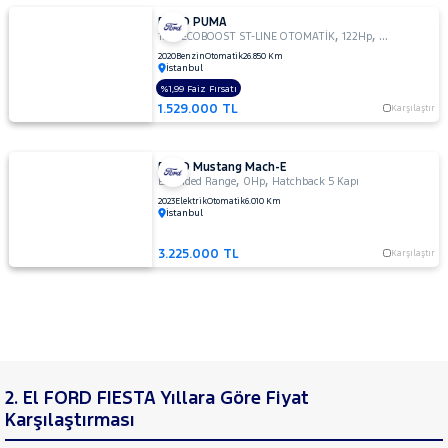
FORD PUMA
,
,
1.0L ECOBOOST ST-LINE OTOMATİK
122Hp
Hatchback 5 
2020
Benzin
Otomatik
26.850 Km
İstanbul
%1,99 Faiz Fırsatı
1.529.000 TL
Karşılaştır
FORD Mustang Mach-E
,
,
Extended Range
0Hp
Hatchback 5 Kapı
2023
Elektrik
Otomatik
6.010 Km
İstanbul
3.225.000 TL
Karşılaştır
2. El FORD FIESTA Yıllara Göre Fiyat
Karşılaştırması