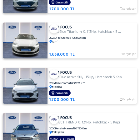
LANCIA
Garantili
MAN
1.700.000 TL
Karşılaştır
MERCEDES-
BENZ
FORD FOCUS
MINI
,
,
1.5 EcoBlue Titanium X
113Hp
Hatchback 5 Kapı
MITSUBISHI
2023
Dizel
Otomatik
75.500 Km
İzmir
MOTORSIKLET
1.638.000 TL
Karşılaştır
NISSAN
OPEL
FORD FOCUS
PEUGEOT
,
,
1.5 EcoBlue Active Stil
115Hp
Hatchback 5 Kapı
RENAULT
2024
Dizel
Otomatik
37.727 Km
Manisa
SEAT
Garantili
1.700.000 TL
Karşılaştır
SKODA
SSANGYONG
FORD FOCUS
,
,
SUBARU
1.5 TI-VCT TREND X
121Hp
Hatchback 5 Kapı
2020
Benzin
Manuel
90.720 Km
TESLA
Eskişehir
%1,99 Faiz Fırsatı