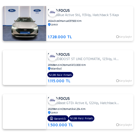
FORD FOCUS
,
,
1.5 EcoBlue Active Stil
113Hp
Hatchback 5 Kapı
2024
Dizel
Manuel
37.500 Km
İzmir
1.728.000 TL
Karşılaştır
FORD FOCUS
,
,
1.0 ECOBOOST ST LINE OTOMATİK
123Hp
Hatchback 5 Kapı
2016
Benzin
Otomatik
72.000 Km
İstanbul
%1,99 Faiz Fırsatı
1.115.000 TL
Karşılaştır
FORD FOCUS
,
,
1.0 EcoBoost GTDi Active X
122Hp
Hatchback 5 Kapı
2023
Benzin
Otomatik
41.234 Km
İzmir
%1,99 Faiz Fırsatı
Garantili
1.500.000 TL
Karşılaştır