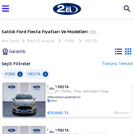
Satılık Ford Fiesta Fiyatları Ve Modelleri
(10)
Ana Sayfa
İkinci El Araçlar
FORD
FIESTA
Garantili
Seçili Filtreler
Tümünü Temizle
Marka
FORD
FIESTA
x
x
FORD FIESTA
Tüm
,
,
1.5 TDCI TREND
75Hp
Hatchback 5 Kapı
Araçlar
2015
Dizel
Manuel
229.226 Km
İzmir
AUDI
BMC
675.000 TL
Karşılaştır
BMW
BYD
FORD FIESTA