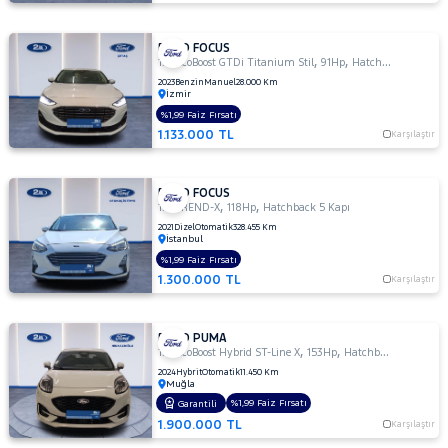
FORD FOCUS
,
,
1.0 EcoBoost GTDi Titanium Stil
91Hp
Hatchback 5 Kapı
2023
Benzin
Manuel
28.000 Km
İzmir
%1,99 Faiz Fırsatı
1.133.000 TL
Karşılaştır
FORD FOCUS
,
,
1.5 TREND-X
118Hp
Hatchback 5 Kapı
2021
Dizel
Otomatik
328.455 Km
İstanbul
%1,99 Faiz Fırsatı
1.300.000 TL
Karşılaştır
FORD PUMA
,
,
1.0 EcoBoost Hybrid ST-Line X
153Hp
Hatchback 5 Kapı
2024
Hybrit
Otomatik
11.450 Km
Muğla
%1,99 Faiz Fırsatı
Garantili
1.900.000 TL
Karşılaştır