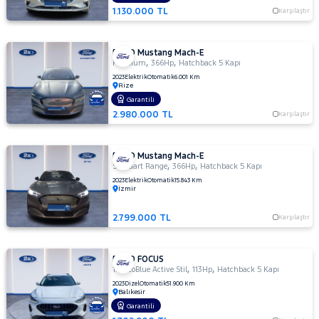
TOYOTA
1.130.000 TL
Karşılaştır
TRAKTÖR
VOLKSWAGEN
FORD Mustang Mach-E
,
,
Premium
366Hp
Hatchback 5 Kapı
VOLVO
2023
Elektrik
Otomatik
6.001 Km
Rize
Garantili
2.980.000 TL
Karşılaştır
FORD Mustang Mach-E
,
,
Standart Range
366Hp
Hatchback 5 Kapı
2023
Elektrik
Otomatik
15.843 Km
İzmir
2.799.000 TL
Karşılaştır
FORD FOCUS
,
,
1.5 EcoBlue Active Stil
113Hp
Hatchback 5 Kapı
2023
Dizel
Otomatik
51.900 Km
Balıkesir
Garantili