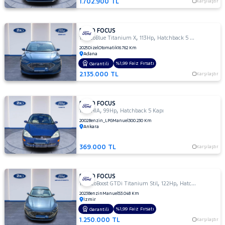
1.702.900 TL
Karşılaştır
FORD FOCUS
,
,
1.5 EcoBlue Titanium X
113Hp
Hatchback 5 Kapı
2025
Dizel
Otomatik
16.762 Km
Adana
%1,99 Faiz Fırsatı
Garantili
2.135.000 TL
Karşılaştır
FORD FOCUS
,
,
1.6 GHIA
99Hp
Hatchback 5 Kapı
2002
Benzin_LPG
Manuel
300.230 Km
Ankara
369.000 TL
Karşılaştır
FORD FOCUS
,
,
1.0 EcoBoost GTDi Titanium Stil
122Hp
Hatchback 5 Kapı
2023
Benzin
Manuel
53.048 Km
İzmir
%1,99 Faiz Fırsatı
Garantili
1.250.000 TL
Karşılaştır