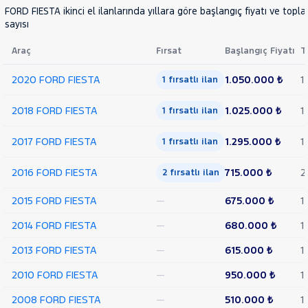
FORD FIESTA ikinci el ilanlarında yıllara göre başlangıç fiyatı ve topl
sayısı
Araç
Fırsat
Başlangıç Fiyatı
T
2020 FORD FIESTA
1.050.000 ₺
1
1 fırsatlı ilan
2018 FORD FIESTA
1.025.000 ₺
1
1 fırsatlı ilan
2017 FORD FIESTA
1.295.000 ₺
1
1 fırsatlı ilan
2016 FORD FIESTA
715.000 ₺
2
2 fırsatlı ilan
2015 FORD FIESTA
—
675.000 ₺
1
2014 FORD FIESTA
—
680.000 ₺
1
2013 FORD FIESTA
—
615.000 ₺
1
2010 FORD FIESTA
—
950.000 ₺
1
2008 FORD FIESTA
—
510.000 ₺
1