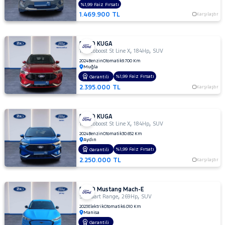
%1,99 Faiz Fırsatı
1.469.900 TL
Karşılaştır
FORD KUGA
,
,
1.5 Ecoboost St Line X
184Hp
SUV
2024
Benzin
Otomatik
9.700 Km
Muğla
%1,99 Faiz Fırsatı
Garantili
2.395.000 TL
Karşılaştır
FORD KUGA
,
,
1.5 Ecoboost St Line X
184Hp
SUV
2024
Benzin
Otomatik
30.652 Km
Aydın
%1,99 Faiz Fırsatı
Garantili
2.250.000 TL
Karşılaştır
FORD Mustang Mach-E
,
,
Standart Range
269Hp
SUV
2023
Elektrik
Otomatik
6.010 Km
Manisa
Garantili