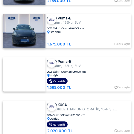
2.165.000 TL
Karşılaştır
FORD Puma-E
,
,
Premium
165Hp
SUV
2025
Elektrik
Otomatik
6.001 Km
İstanbul
1.675.000 TL
Karşılaştır
FORD Puma-E
,
,
Premium
165Hp
SUV
2025
Elektrik
Otomatik
29.000 Km
Muğla
Garantili
1.595.000 TL
Karşılaştır
FORD KUGA
,
,
1.5 ECOBLUE TITANIUM OTOMATİK
184Hp
SUV
2024
Benzin
Otomatik
35.000 Km
Denizli
Garantili
2.020.000 TL
Karşılaştır