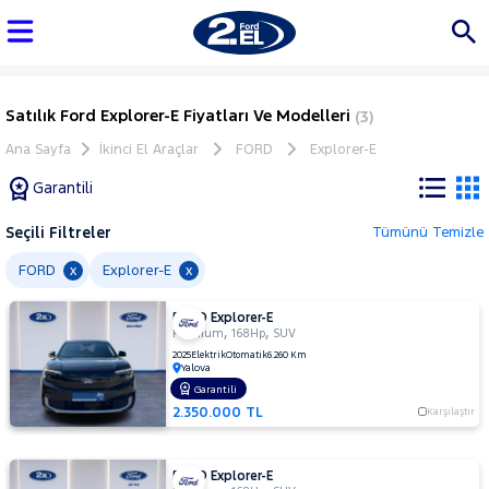
Satılık Ford Explorer-E Fiyatları Ve Modelleri
(3)
Ana Sayfa
İkinci El Araçlar
FORD
Explorer-E
Garantili
Seçili Filtreler
Tümünü Temizle
Marka
FORD
Explorer-E
x
x
FORD Explorer-E
Tüm
,
,
Premium
168Hp
SUV
Araçlar
2025
Elektrik
Otomatik
6.260 Km
Yalova
AUDI
Garantili
BMC
2.350.000 TL
Karşılaştır
BMW
BYD
FORD Explorer-E