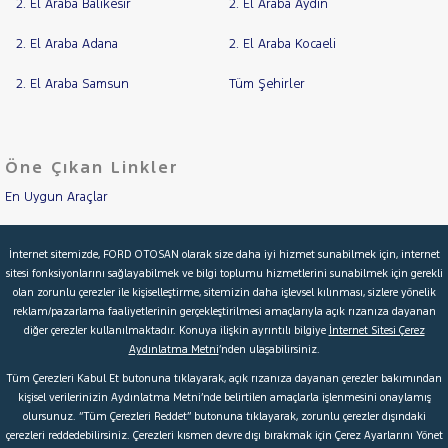
2. El Araba Balıkesir
2. El Araba Aydın
2. El Araba Adana
2. El Araba Kocaeli
2. El Araba Samsun
Tüm Şehirler
Öne Çıkan Linkler
En Uygun Araçlar
Aracımı Değerle
İnternet sitemizde, FORD OTOSAN olarak size daha iyi hizmet sunabilmek için, internet
sitesi fonksiyonlarını sağlayabilmek ve bilgi toplumu hizmetlerini sunabilmek için gerekli
İkinci El Garanti
olan zorunlu çerezler ile kişiselleştirme, sitemizin daha işlevsel kılınması, sizlere yönelik
reklam/pazarlama faaliyetlerinin gerçekleştirilmesi amaçlarıyla açık rızanıza dayanan
Kampanyalar
diğer çerezler kullanılmaktadır. Konuya ilişkin ayrıntılı bilgiye
İnternet Sitesi Çerez
Aydınlatma Metni
’nden ulaşabilirsiniz.
Kredi Hesaplama & Başvuru
Tüm Çerezleri Kabul Et butonuna tıklayarak, açık rızanıza dayanan çerezler bakımından
kişisel verilerinizin Aydınlatma Metni’nde belirtilen amaçlarla işlenmesini onaylamış
olursunuz. “Tüm Çerezleri Reddet” butonuna tıklayarak, zorunlu çerezler dışındaki
© 2026 Ford Türkiye
Ford Kurumsal
Hakkımızda
çerezleri reddedebilirsiniz. Çerezleri kısmen devre dışı bırakmak için Çerez Ayarlarını Yönet