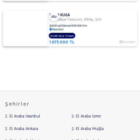
FORD KUGA
,
,
1.5 EcoBlue Titanium
88Hp
SUV
2020
Dizel
Otomatik
115.000 Km
İstanbul
%1,99 Faiz Fırsatı
1.675.000 TL
Karşılaştır
Şehirler
2. El Araba İstanbul
2. El Araba İzmir
2. El Araba Ankara
2. El Araba Muğla