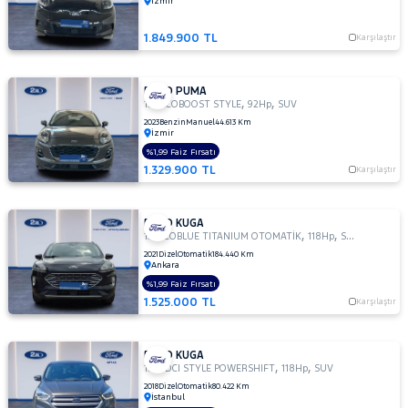
İzmir
MOTORSIKLET
1.849.900 TL
Karşılaştır
NISSAN
OPEL
FORD PUMA
PEUGEOT
,
,
1.0 ECOBOOST STYLE
92Hp
SUV
2023
Benzin
Manuel
44.613 Km
RENAULT
İzmir
%1,99 Faiz Fırsatı
SEAT
1.329.900 TL
Karşılaştır
SKODA
SSANGYONG
FORD KUGA
,
,
SUBARU
1.5 ECOBLUE TITANIUM OTOMATİK
118Hp
SUV
2021
Dizel
Otomatik
184.440 Km
TESLA
Ankara
%1,99 Faiz Fırsatı
TOGG
1.525.000 TL
Karşılaştır
TOYOTA
TRAKTÖR
FORD KUGA
,
,
1.5 TDCI STYLE POWERSHIFT
118Hp
SUV
VOLKSWAGEN
2018
Dizel
Otomatik
80.422 Km
İstanbul
VOLVO