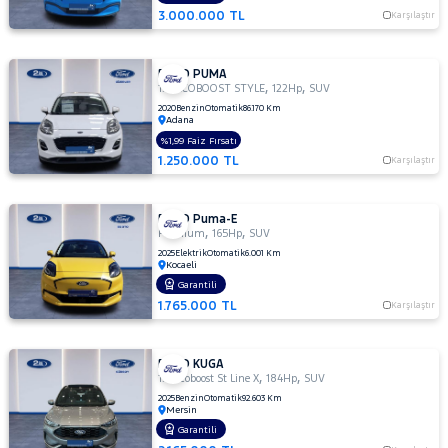
3.000.000 TL
Karşılaştır
FORD PUMA
,
,
1.0 ECOBOOST STYLE
122Hp
SUV
2020
Benzin
Otomatik
86.170 Km
Adana
%1,99 Faiz Fırsatı
1.250.000 TL
Karşılaştır
FORD Puma-E
,
,
Premium
165Hp
SUV
2025
Elektrik
Otomatik
6.001 Km
Kocaeli
Garantili
1.765.000 TL
Karşılaştır
FORD KUGA
,
,
1.5 Ecoboost St Line X
184Hp
SUV
2025
Benzin
Otomatik
92.603 Km
Mersin
Garantili