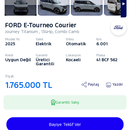
FORD E-Tourneo Courier
Journey Titanium , 134Hp, Combi Camlı
Model Yıl
Yakıt
Vites
Km
2025
Elektrik
Otomatik
6.001
Kredi
Garanti
Lokasyon
Plaka
Uygun Değil
Üretici
Kocaeli
41 BCF 562
Garantili
Fiyat
1.765.000 TL
Paylaş
Yazdır
Garantili Satış
Bayiye Teklif Ver