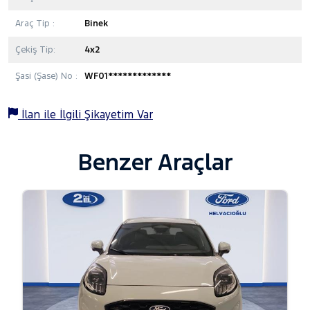
Araç Tip :
Binek
Çekiş Tip:
4x2
Şasi (Şase) No :
WF01*************
İlan ile İlgili Şikayetim Var
Benzer Araçlar