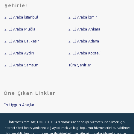
Şehirler
2. El Araba İstanbul
2. El Araba İzmir
2. El Araba Muğla
2. El Araba Ankara
2. El Araba Balıkesir
2. El Araba Adana
2. El Araba Aydın
2. El Araba Kocaeli
2. El Araba Samsun
Tüm Şehirler
Öne Çıkan Linkler
En Uygun Araçlar
Aracımı Değerle
İnternet sitemizde, FORD OTOSAN olarak size daha iyi hizmet sunabilmek için,
internet sitesi fonksiyonlarını sağlayabilmek ve bilgi toplumu hizmetlerini sunabilmek
İkinci El Garanti
için gerekli olan zorunlu çerezler ile kişiselleştirme, sitemizin daha işlevsel kılınması,