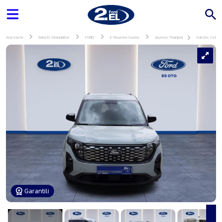
Ana Sayfa
İkinci El Otomobiller
FORD
E-Tourneo Courier
Journey Titanium
İlan No: 14364
Garantili