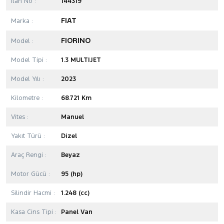
İlan No :
144319
FIAT
Marka :
FIORINO
Model :
Model Tipi :
1.3 MULTIJET
Model Yılı :
2023
Kilometre :
68.721 Km
Vites :
Manuel
Yakıt Türü :
Dizel
Araç Rengi :
Beyaz
Motor Gücü :
95 (hp)
Silindir Hacmi :
1.248 (cc)
Kasa Cins Tipi :
Panel Van