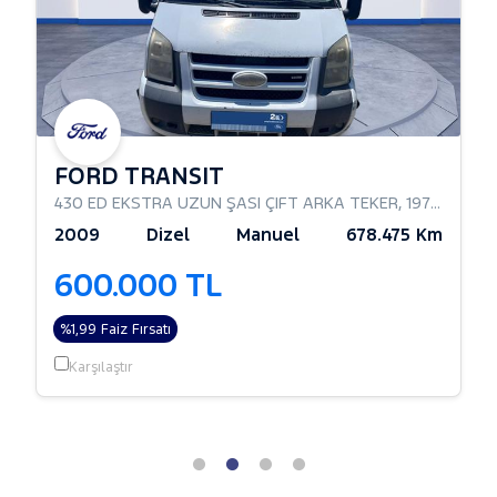
FORD TRANSIT
430 ED EKSTRA UZUN ŞASI ÇIFT ARKA TEKER
,
197Hp
,
Comb
2009
Dizel
Manuel
678.475 Km
600.000 TL
%1,99 Faiz Fırsatı
Karşılaştır