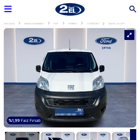
Ana Sayfa
İkinci El Otomobiller
FIAT
FIORINO
1.3 MULTIJET
İlan No: 144319
%1,99
Faiz Fırsatı