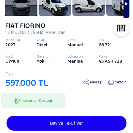
FIAT FIORINO
1.3 MULTIJET , 95Hp, Panel Van
Model Yıl
Yakıt
Vites
Km
2023
Dizel
Manuel
68.721
Kredi
Garanti
Lokasyon
Plaka
Uygun
Yok
Manisa
45 ASR 728
Fiyat
597.000 TL
Paylaş
Yazdır
Finansman Desteği
Bayiye Teklif Ver