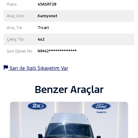
Plaka :
45ASR728
Araç Cins :
Kamyonet
Araç Tip :
Ticari
Çekiş Tip:
4x2
Şasi (Şase) No :
NM42*************
İlan ile İlgili Şikayetim Var
Benzer Araçlar