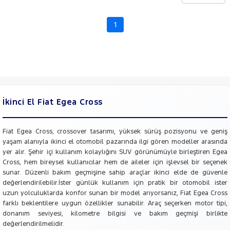
CHERY
CITROEN
1
Fiyat
CUPRA
Model
DACIA
Aralığı
DAIHATSU
Yılı
FIAT
Km
Aralığı
DOBLO
İkinci El Fiat Egea Cross
DOBLO
Aralığı
CARGO
Şehir
DUCATO
Fiat Egea Cross; crossover tasarımı, yüksek sürüş pozisyonu ve geniş
yaşam alanıyla ikinci el otomobil pazarında ilgi gören modeller arasında
EGEA
Bayi
yer alır. Şehir içi kullanım kolaylığını SUV görünümüyle birleştiren Egea
EGEA
Cross, hem bireysel kullanıcılar hem de aileler için işlevsel bir seçenek
Yakıt
CROSS
sunar. Düzenli bakım geçmişine sahip araçlar ikinci elde de güvenle
1.5 T4
değerlendirilebilir.İster günlük kullanım için pratik bir otomobil ister
HIBRIT
Türü
Vites
uzun yolculuklarda konfor sunan bir model arıyorsanız, Fiat Egea Cross
LIMITED
farklı beklentilere uygun özellikler sunabilir. Araç seçerken motor tipi,
FIORINO
donanım seviyesi, kilometre bilgisi ve bakım geçmişi birlikte
Tipi
Araç
Fiorino
değerlendirilmelidir.