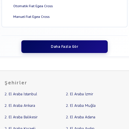
Otomatik Fiat Egea Cross
MAN
RAMA
MERCEDES-
Manuel Fiat Egea Cross
YAP
BENZ
MINI
MITSUBISHI
MOTORSIKLET
Daha Fazla Gör
NISSAN
OPEL
PEUGEOT
RENAULT
Şehirler
SEAT
SKODA
2. El Araba İstanbul
2. El Araba İzmir
SSANGYONG
2. El Araba Ankara
2. El Araba Muğla
SUBARU
2. El Araba Balıkesir
2. El Araba Adana
TESLA
TOYOTA
2. El Araba Kocaeli
2. El Araba Aydın