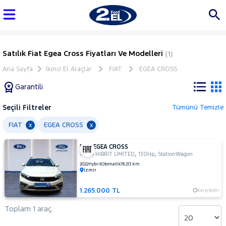
Satılık Fiat Egea Cross Fiyatları Ve Modelleri
(1)
Ana Sayfa
İkinci El Araçlar
FIAT
EGEA CROSS
Garantili
Seçili Filtreler
Tümünü Temizle
Marka
FIAT
EGEA CROSS
x
x
FIAT EGEA CROSS
Tüm
,
,
1.5 T4 HIBRIT LIMITED
130Hp
StationWagon
Araçlar
2022
Hybrit
Otomatik
78.213 Km
İzmir
AUDI
BMC
1.265.000 TL
Karşılaştır
BMW
Toplam 1 araç.
BYD