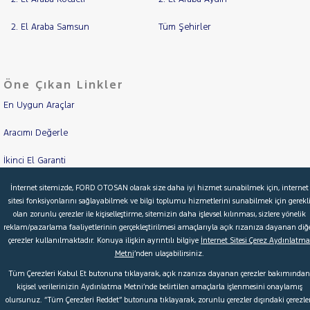
TRAKTÖR
2. El Araba Samsun
Tüm Şehirler
VOLKSWAGEN
VOLVO
Öne Çıkan Linkler
En Uygun Araçlar
Aracımı Değerle
İkinci El Garanti
Kampanyalar
İnternet sitemizde, FORD OTOSAN olarak size daha iyi hizmet sunabilmek için, internet
sitesi fonksiyonlarını sağlayabilmek ve bilgi toplumu hizmetlerini sunabilmek için gerekl
olan zorunlu çerezler ile kişiselleştirme, sitemizin daha işlevsel kılınması, sizlere yönelik
Kredi Hesaplama & Başvuru
reklam/pazarlama faaliyetlerinin gerçekleştirilmesi amaçlarıyla açık rızanıza dayanan diğ
çerezler kullanılmaktadır. Konuya ilişkin ayrıntılı bilgiye
İnternet Sitesi Çerez Aydınlatma
Metni
’nden ulaşabilirsiniz.
© 2026 Ford Türkiye
Ford Kurumsal
Hakkımızda
Tüm Çerezleri Kabul Et butonuna tıklayarak, açık rızanıza dayanan çerezler bakımından
kişisel verilerinizin Aydınlatma Metni’nde belirtilen amaçlarla işlenmesini onaylamış
Şartlar & Kişisel Verilerin Korunması
S.S.S.
Faydalı Bağlantılar
olursunuz. “Tüm Çerezleri Reddet” butonuna tıklayarak, zorunlu çerezler dışındaki çerezler