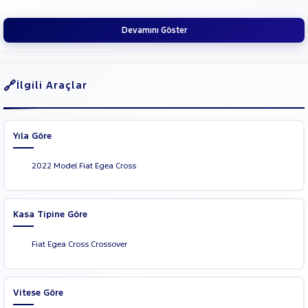
Cargo
Fiorino
Cinsleri
Kasa
Combi
Devamını Göster
FULLBACK
Tipi
Aktarma
LINEA
SCUDO
İlgili Araçlar
Türü
Topolino
Garanti
Kampanya
FORD
Yıla Göre
Foton
ve
Boya
HONDA
2022 Model Fiat Egea Cross
Fırsatlar
Değişen
HYUNDAI
İlan
ISUZU
Parça
Kasa Tipine Göre
Iveco
No
Jaecoo
Fiat Egea Cross Crossover
JEEP
KIA
Vitese Göre
LANCIA