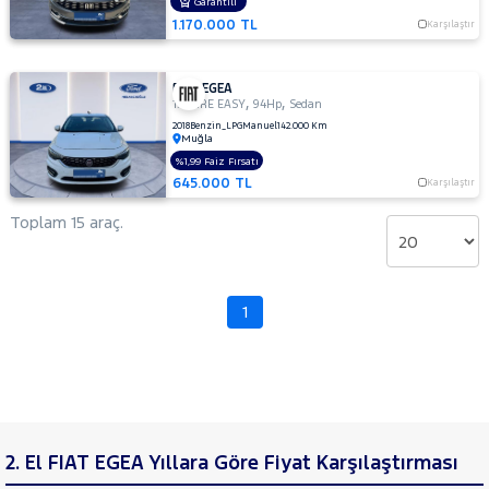
Garantili
1.170.000 TL
TESLA
Karşılaştır
TOGG
FIAT EGEA
TOYOTA
,
,
1.4 FIRE EASY
94Hp
Sedan
TRAKTÖR
2018
Benzin_LPG
Manuel
142.000 Km
Muğla
VOLKSWAGEN
%1,99 Faiz Fırsatı
645.000 TL
Karşılaştır
VOLVO
Toplam 15 araç.
1
2. El FIAT EGEA Yıllara Göre Fiyat Karşılaştırması