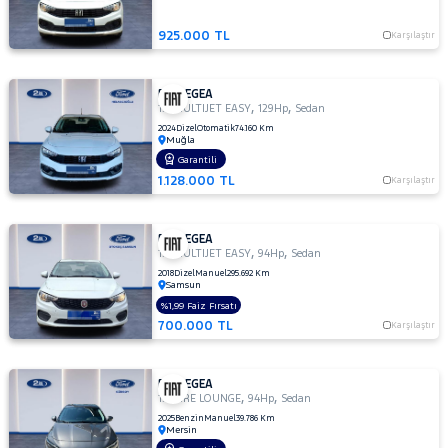
JEEP
925.000 TL
Karşılaştır
KIA
MAN
FIAT EGEA
MERCEDES-
,
,
1.6 MULTIJET EASY
129Hp
Sedan
BENZ
2024
Dizel
Otomatik
74.160 Km
Muğla
MINI
Garantili
MITSUBISHI
1.128.000 TL
Karşılaştır
MOTORSIKLET
NISSAN
FIAT EGEA
,
,
1.3 MULTIJET EASY
94Hp
Sedan
OPEL
2018
Dizel
Manuel
295.692 Km
Samsun
PEUGEOT
%1,99 Faiz Fırsatı
RENAULT
700.000 TL
Karşılaştır
SEAT
SKODA
FIAT EGEA
,
,
1.4 FIRE LOUNGE
94Hp
Sedan
SSANGYONG
2025
Benzin
Manuel
39.786 Km
Mersin
SUBARU