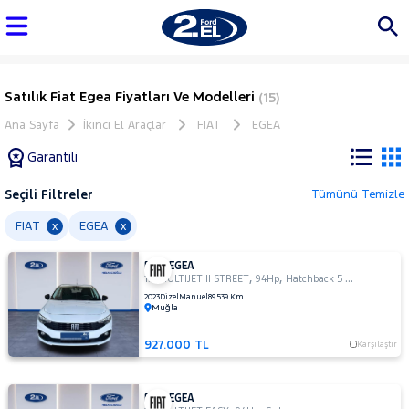
Satılık Fiat Egea Fiyatları Ve Modelleri
(15)
Ana Sayfa
İkinci El Araçlar
FIAT
EGEA
Garantili
Seçili Filtreler
Tümünü Temizle
Marka
FIAT
EGEA
x
x
FIAT EGEA
Tüm
,
,
1.3 MULTIJET II STREET
94Hp
Hatchback 5 Kapı
Araçlar
2023
Dizel
Manuel
89.539 Km
Muğla
AUDI
BMC
927.000 TL
Karşılaştır
BMW
BYD
FIAT EGEA