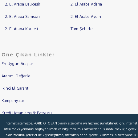
2. El Araba Balıkesir
2. El Araba Adana
2. El Araba Samsun
2. El Araba Aydın
2. El Araba Kocaeli
Tüm Şehirler
Öne Çıkan Linkler
En Uygun Araçlar
Aracımı Değerle
İkinci El Garanti
Kampanyalar
Kredi Hesaplama & Başvuru
İnternet sitemizde, FORD OTOSAN olarak size daha iyi hizmet sunabilmek için, internet
sitesi fonksiyonlarını sağlayabilmek ve bilgi toplumu hizmetlerini sunabilmek için gerekl
olan zorunlu çerezler ile kişiselleştirme, sitemizin daha işlevsel kılınması, sizlere yönelik
© 2026 Ford Türkiye
Ford Kurumsal
Hakkımızda