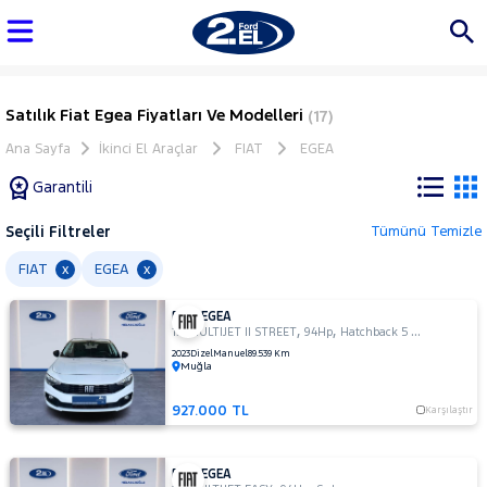
Satılık Fiat Egea Fiyatları Ve Modelleri
(17)
Ana Sayfa
İkinci El Araçlar
FIAT
EGEA
Garantili
Seçili Filtreler
Tümünü Temizle
Marka
FIAT
EGEA
x
x
FIAT EGEA
Tüm
,
,
1.3 MULTIJET II STREET
94Hp
Hatchback 5 Kapı
Araçlar
2023
Dizel
Manuel
89.539 Km
Muğla
AUDI
BMC
927.000 TL
Karşılaştır
BMW
BYD
FIAT EGEA