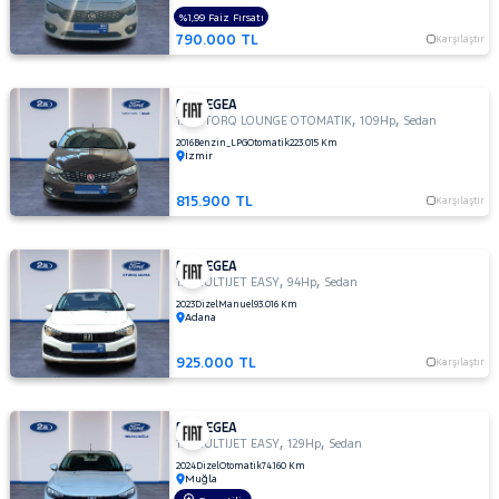
HYUNDAI
%1,99 Faiz Fırsatı
ISUZU
790.000 TL
Karşılaştır
Iveco
Jaecoo
FIAT EGEA
,
,
1.6 E-TORQ LOUNGE OTOMATIK
109Hp
Sedan
JEEP
2016
Benzin_LPG
Otomatik
223.015 Km
İzmir
KIA
815.900 TL
LANCIA
Karşılaştır
MAN
MERCEDES-
FIAT EGEA
,
,
1.3 MULTIJET EASY
94Hp
Sedan
BENZ
MINI
2023
Dizel
Manuel
93.016 Km
Adana
MITSUBISHI
925.000 TL
Karşılaştır
MOTORSIKLET
NISSAN
FIAT EGEA
OPEL
,
,
1.6 MULTIJET EASY
129Hp
Sedan
2024
Dizel
Otomatik
74.160 Km
PEUGEOT
Muğla