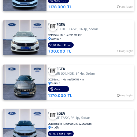
Garantili
RENAULT
1.128.000 TL
Karşılaştır
SEAT
SKODA
FIAT EGEA
,
,
SSANGYONG
1.3 MULTIJET EASY
94Hp
Sedan
2018
Dizel
Manuel
295.692 Km
SUBARU
Samsun
%1,99 Faiz Fırsatı
TESLA
700.000 TL
Karşılaştır
TOGG
TOYOTA
FIAT EGEA
,
,
1.4 FIRE LOUNGE
94Hp
Sedan
TRAKTÖR
2025
Benzin
Manuel
39.786 Km
Mersin
VOLKSWAGEN
Garantili
VOLVO
1.170.000 TL
Karşılaştır
FIAT EGEA
,
,
1.4 FIRE EASY
94Hp
Sedan
2018
Benzin_LPG
Manuel
142.000 Km
Muğla
%1,99 Faiz Fırsatı