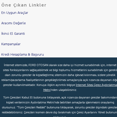
Öne Çıkan Linkler
En Uygun Araçlar
Aracımı Değerle
İkinci El Garanti
Kampanyalar
Kredi Hesaplama & Başvuru
İnternet sitemizde, FORD OTOSAN olarak size daha iyi hizmet sunabilmek için, internet
sitesi fonksiyonlarını sağlayabilmek ve bilgi toplumu hizmetlerini sunabilmek için gerekl
© 2026 Ford Türkiye
Ford Kurumsal
Hakkımızda
olan zorunlu çerezler ile kişiselleştirme, sitemizin daha işlevsel kılınması, sizlere yönelik
reklam/pazarlama faaliyetlerinin gerçekleştirilmesi amaçlarıyla açık rızanıza dayanan diğ
Şartlar & Kişisel Verilerin Korunması
S.S.S.
Faydalı Bağlantılar
çerezler kullanılmaktadır. Konuya ilişkin ayrıntılı bilgiye
İnternet Sitesi Çerez Aydınlatma
Metni
’nden ulaşabilirsiniz.
Çerez Tercihleri
Tüm Çerezleri Kabul Et butonuna tıklayarak, açık rızanıza dayanan çerezler bakımından
kişisel verilerinizin Aydınlatma Metni’nde belirtilen amaçlarla işlenmesini onaylamış
olursunuz. “Tüm Çerezleri Reddet” butonuna tıklayarak, zorunlu çerezler dışındaki çerezler
reddedebilirsiniz. Çerezleri kısmen devre dışı bırakmak için Çerez Ayarlarını Yönet butonu