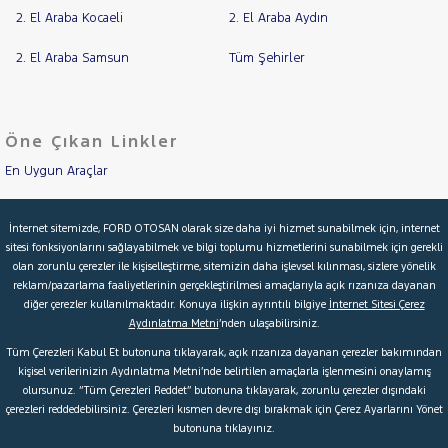
2. El Araba Kocaeli
2. El Araba Aydın
2. El Araba Samsun
Tüm Şehirler
Öne Çıkan Linkler
En Uygun Araçlar
Aracımı Değerle
İnternet sitemizde, FORD OTOSAN olarak size daha iyi hizmet sunabilmek için, internet
sitesi fonksiyonlarını sağlayabilmek ve bilgi toplumu hizmetlerini sunabilmek için gerekli
İkinci El Garanti
olan zorunlu çerezler ile kişiselleştirme, sitemizin daha işlevsel kılınması, sizlere yönelik
reklam/pazarlama faaliyetlerinin gerçekleştirilmesi amaçlarıyla açık rızanıza dayanan
Kampanyalar
diğer çerezler kullanılmaktadır. Konuya ilişkin ayrıntılı bilgiye
İnternet Sitesi Çerez
Aydınlatma Metni
’nden ulaşabilirsiniz.
Kredi Hesaplama & Başvuru
Tüm Çerezleri Kabul Et butonuna tıklayarak, açık rızanıza dayanan çerezler bakımından
kişisel verilerinizin Aydınlatma Metni’nde belirtilen amaçlarla işlenmesini onaylamış
olursunuz. “Tüm Çerezleri Reddet” butonuna tıklayarak, zorunlu çerezler dışındaki
© 2026 Ford Türkiye
Ford Kurumsal
Hakkımızda
çerezleri reddedebilirsiniz. Çerezleri kısmen devre dışı bırakmak için Çerez Ayarlarını Yönet
butonuna tıklayınız.
Şartlar & Kişisel Verilerin Korunması
S.S.S.
Faydalı Bağlantılar