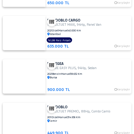
650.000 TL
Karşılaştır
FIAT DOBLO CARGO
,
,
1.3 MULTIJET MAXI
94Hp
Panel Van
2021
Dizel
Manuel
40.000 Km
İstanbul
%1,99 Faiz Fırsatı
635.000 TL
Karşılaştır
FIAT EGEA
,
,
1.4 FIRE EASY PLUS
94Hp
Sedan
2023
Benzin
Manuel
59.632 Km
Bursa
900.000 TL
Karşılaştır
FIAT DOBLO
,
,
1.3 MULTIJET PREMIO
88Hp
Combi Camlı
2011
Dizel
Manuel
314.936 Km
İzmir
449.900 TL
Karşılaştır