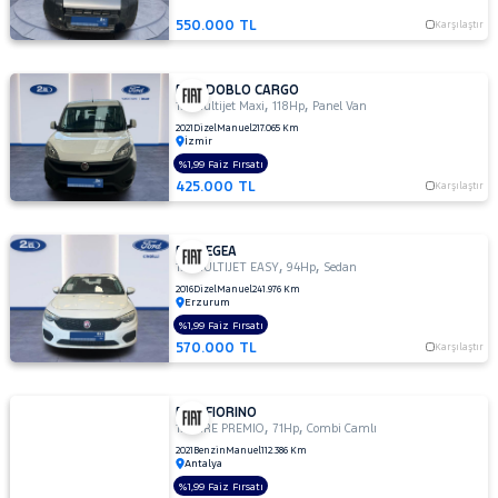
550.000 TL
Karşılaştır
FIAT DOBLO CARGO
,
,
1.6 Multijet Maxi
118Hp
Panel Van
2021
Dizel
Manuel
217.065 Km
İzmir
%1,99 Faiz Fırsatı
425.000 TL
Karşılaştır
FIAT EGEA
,
,
1.3 MULTIJET EASY
94Hp
Sedan
2016
Dizel
Manuel
241.976 Km
Erzurum
%1,99 Faiz Fırsatı
570.000 TL
Karşılaştır
FIAT FIORINO
,
,
1.4 FIRE PREMIO
71Hp
Combi Camlı
2021
Benzin
Manuel
112.386 Km
Antalya
%1,99 Faiz Fırsatı