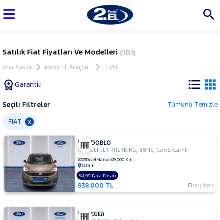
Satılık Fiat Fiyatları Ve Modelleri
(101)
Ana Sayfa
İkinci El Araçlar
FIAT
Garantili
Seçili Filtreler
Tümünü Temizle
Marka
FIAT
x
FIAT DOBLO
Tüm
,
,
1.6 MULTIJET TREKKING
88Hp
Combi Camlı
Araçlar
2023
Dizel
Manuel
29.000 Km
İzmir
AUDI
%1,99 Faiz Fırsatı
BMC
938.000 TL
Karşılaştır
BMW
BYD
FIAT EGEA