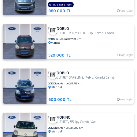
%1,99 Faiz Fırsatı
VOLVO
880.000 TL
Karşılaştır
FIAT DOBLO
,
,
1.6 MULTIJET PREMIO
105Hp
Combi Camlı
2011
Dizel
Manuel
227.127 Km
Manisa
520.000 TL
Karşılaştır
FIAT DOBLO
,
,
1.3 MULTIJET SAFELINE
74Hp
Combi Camlı
2012
Dizel
Manuel
241.719 Km
İstanbul
600.000 TL
Karşılaştır
FIAT FIORINO
,
,
1.3 MULTIJET
55Hp
Combi Van
2012
Dizel
Manuel
334.900 Km
İstanbul